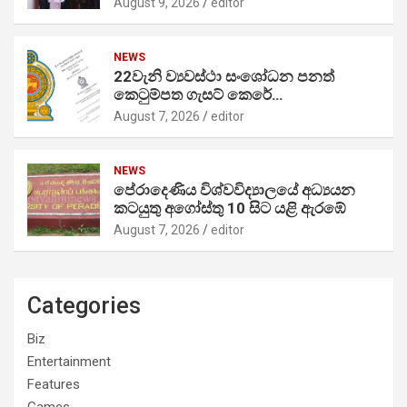
August 9, 2026
editor
NEWS
22වැනි ව්‍යවස්ථා සංශෝධන පනත්
කෙටුම්පත ගැසට් කෙරේ…
August 7, 2026
editor
NEWS
පේරාදෙණිය විශ්වවිද්‍යාලයේ අධ්‍යයන
කටයුතු අගෝස්තු 10 සිට යළි ඇරඹේ
August 7, 2026
editor
Categories
Biz
Entertainment
Features
Games