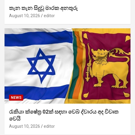
තැන තැන සිදුවූ මාරක අනතුරු
August 10, 2026
editor
NEWS
රැකියා ක්ෂේත්‍ර 02ක් සඳහා වෙබ් ද්වාරය අද විවෘත
වෙයි
August 10, 2026
editor