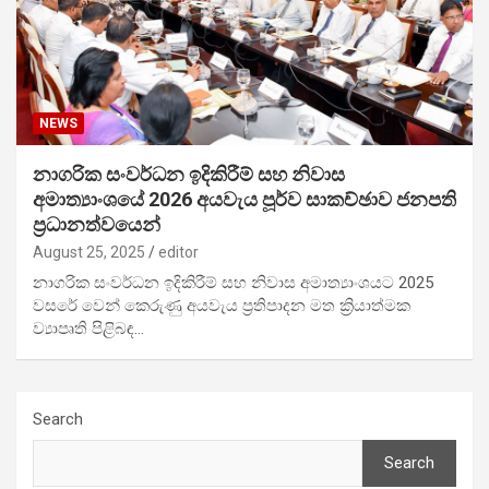
NEWS
නාගරික සංවර්ධන ඉදිකිරීම් සහ නිවාස
අමාත්‍යාංශයේ 2026 අයවැය පූර්ව සාකච්ඡාව ජනපති
ප්‍රධානත්වයෙන්
August 25, 2025
editor
නාගරික සංවර්ධන ඉදිකිරීම් සහ නිවාස අමාත්‍යාංශයට 2025
වසරේ වෙන් කෙරුණු අයවැය ප්‍රතිපාදන මත ක්‍රියාත්මක
ව්‍යාපෘති පිළිබඳ…
Search
Search