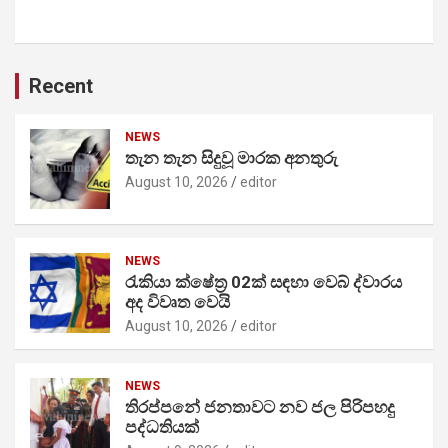
Recent
NEWS
තැන තැන සිදුවූ මාරක අනතුරු
August 10, 2026
editor
NEWS
රැකියා ක්ෂේත්‍ර 02ක් සඳහා වෙබ් ද්වාරය
අද විවෘත වෙයි
August 10, 2026
editor
NEWS
තිරප්පනේ ජනතාවට නව ජල පිරිපහදු
පද්ධතියක්