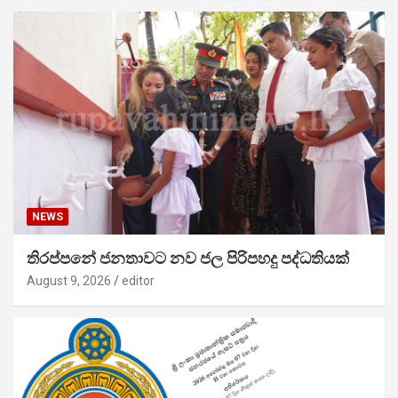
NEWS
තිරප්පනේ ජනතාවට නව ජල පිරිපහදු පද්ධතියක්
August 9, 2026
editor