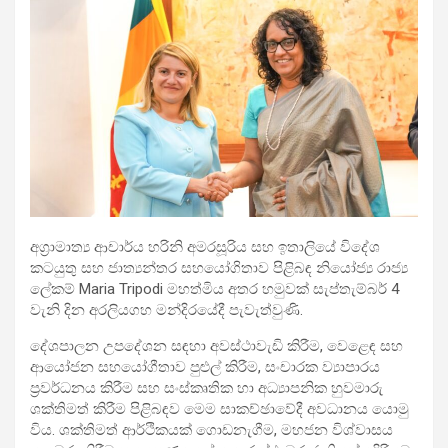
අග්‍රාමාත්‍ය ආචාර්ය හරිනි අමරසූරිය සහ ඉතාලියේ විදේශ
කටයුතු සහ ජාත්‍යන්තර සහයෝගිතාව පිළිබඳ නියෝජ්‍ය රාජ්‍ය
ලේකම් Maria Tripodi මහත්මිය අතර හමුවක් සැප්තැම්බර් 4
වැනි දින අරලියගහ මන්දිරයේදී පැවැත්වුණි.
දේශපාලන උපදේශන සඳහා අවස්ථාවැඩි කිරීම, වෙළෙඳ සහ
ආයෝජන සහයෝගීතාව පුළුල් කිරීම, සංචාරක ව්‍යාපාරය
ප්‍රවර්ධනය කිරීම සහ සංස්කෘතික හා අධ්‍යාපනික හුවමාරු
ශක්තිමත් කිරීම පිළිබඳව මෙම සාකච්ඡාවේදී අවධානය යොමු
විය. ශක්තිමත් ආර්ථිකයක් ගොඩනැගීම, මහජන විශ්වාසය