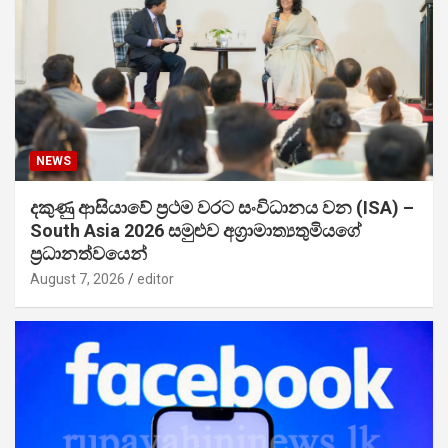
NEWS
දකුණු ආසියාවේ ප්‍රථම වරට සංවිධානය වන (ISA) –
South Asia 2026 සමුළුව අග්‍රාමාත්‍යතුමියගේ
ප්‍රධානත්වයෙන්
August 7, 2026
editor