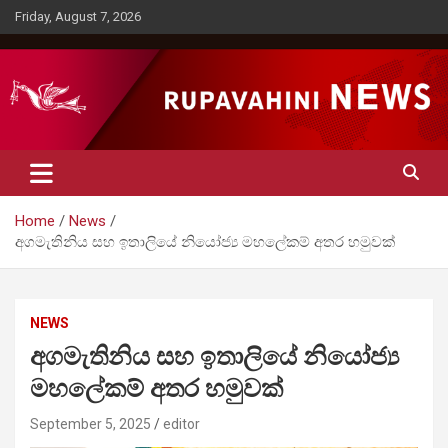
Skip
Friday, August 7, 2026
to
content
Rupavahini News
Home
News
අගමැතිනිය සහ ඉතාලියේ නියෝජ්‍ය මහලේකම් අතර හමුවක්
NEWS
අගමැතිනිය සහ ඉතාලියේ නියෝජ්‍ය
මහලේකම් අතර හමුවක්
September 5, 2025
editor