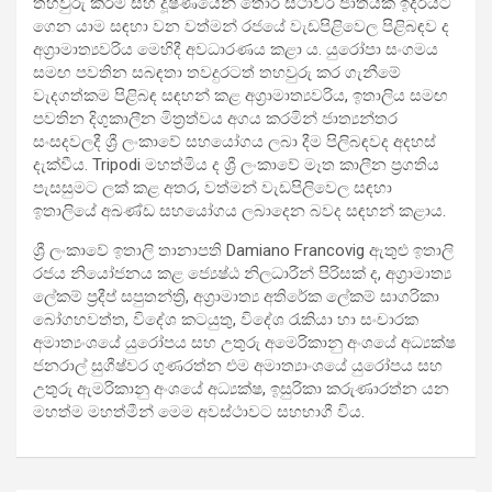
තහවුරු කිරීම සහ දූෂණයෙන් තොර ස්ථාවර ජාතියක් ඉදිරියට
ගෙන යාම සඳහා වන වත්මන් රජයේ වැඩපිළිවෙල පිළිබඳව ද
අග්‍රාමාත්‍යවරිය මෙහිදී අවධාරණය කළා ය. යුරෝපා සංගමය
සමඟ පවතින සබඳතා තවදුරටත් තහවුරු කර ගැනීමේ
වැදගත්කම පිළිබඳ සඳහන් කළ අග්‍රාමාත්‍යවරිය, ඉතාලිය සමඟ
පවතින දිගුකාලීන මිත්‍රත්වය අගය කරමින් ජාත්‍යන්තර
සංසදවලදී ශ්‍රී ලංකාවේ සහයෝගය ලබා දීම පිලිබඳවද අදහස්
දැක්වීය. Tripodi මහත්මිය ද ශ්‍රී ලංකාවේ මෑත කාලීන ප්‍රගතිය
පැසසුමට ලක් කළ අතර, වත්මන් වැඩපිලිවෙල සඳහා
ඉතාලියේ අඛණ්ඩ සහයෝගය ලබාදෙන බවද සඳහන් කළාය.
ශ්‍රී ලංකාවේ ඉතාලි තානාපති Damiano Francovig ඇතුළු ඉතාලි
රජය නියෝජනය කළ ජ්‍යෙෂ්ඨ නිලධාරීන් පිරිසක් ද, අග්‍රාමාත්‍ය
ලේකම් ප්‍රදීප් සපුතන්ත්‍රි, අග්‍රාමාත්‍ය අතිරේක ලේකම් සාගරිකා
බෝගහවත්ත, විදේශ කටයුතු, විදේශ රැකියා හා සංචාරක
අමාත්‍යංශයේ යුරෝපය සහ උතුරු අමෙරිකානු අංශයේ අධ්‍යක්ෂ
ජනරාල් සුගීෂ්වර ගුණරත්න එම අමාත්‍යාංශයේ යුරෝපය සහ
උතුරු ඇමරිකානු අංශයේ අධ්‍යක්ෂ, ඉසුරිකා කරුණාරත්න යන
මහත්ම මහත්මීන් මෙම අවස්ථාවට සහභාගී විය.