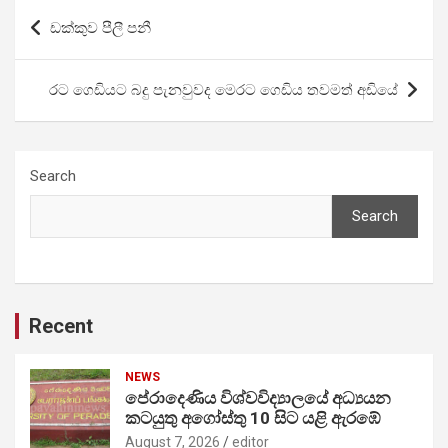
Post
ඩක්කුව පීලී පනී
navigation
රට ගෙඩියට බදු පැනවුවද මෙරට ගෙඩිය තවමත් අඩියේ
Search
Search
Recent
NEWS
පේරාදෙණිය විශ්වවිද්‍යාලයේ අධ්‍යයන
කටයුතු අගෝස්තු 10 සිට යළි ඇරඹේ
August 7, 2026
editor