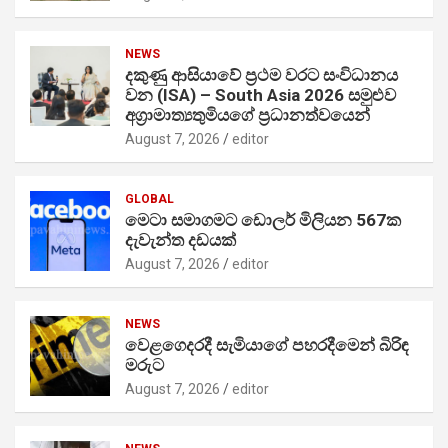
NEWS
දකුණු ආසියාවේ ප්‍රථම වරට සංවිධානය
වන (ISA) – South Asia 2026 සමුළුව
අග්‍රාමාත්‍යතුමියගේ ප්‍රධානත්වයෙන්
August 7, 2026
editor
GLOBAL
මෙටා සමාගමට ඩොලර් මිලියන 567ක
දැවැන්ත දඩයක්
August 7, 2026
editor
NEWS
වෙළගෙදරදී සැමියාගේ පහරදීමෙන් බිරිඳ
මරුට
August 7, 2026
editor