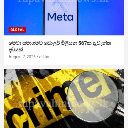
GLOBAL
මෙටා සමාගමට ඩොලර් මිලියන 567ක දැවැන්ත
දඩයක්
August 7, 2026
editor