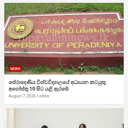
NEWS
පේරාදෙණිය විශ්වවිද්‍යාලයේ අධ්‍යයන කටයුතු
අගෝස්තු 10 සිට යළි ඇරඹේ
August 7, 2026
editor