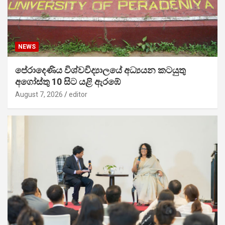
NEWS
පේරාදෙණිය විශ්වවිද්‍යාලයේ අධ්‍යයන කටයුතු
අගෝස්තු 10 සිට යළි ඇරඹේ
August 7, 2026
editor