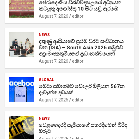
පේරාදෙණිය විශ්වවිද්‍යාලයේ අධ්‍යයන
කටයුතු අගෝස්තු 10 සිට යළි ඇරඹේ
August 7, 2026
editor
NEWS
දකුණු ආසියාවේ ප්‍රථම වරට සංවිධානය
වන (ISA) – South Asia 2026 සමුළුව
අග්‍රාමාත්‍යතුමියගේ ප්‍රධානත්වයෙන්
August 7, 2026
editor
GLOBAL
මෙටා සමාගමට ඩොලර් මිලියන 567ක
දැවැන්ත දඩයක්
August 7, 2026
editor
NEWS
වෙළගෙදරදී සැමියාගේ පහරදීමෙන් බිරිඳ
මරුට
August 7, 2026
editor