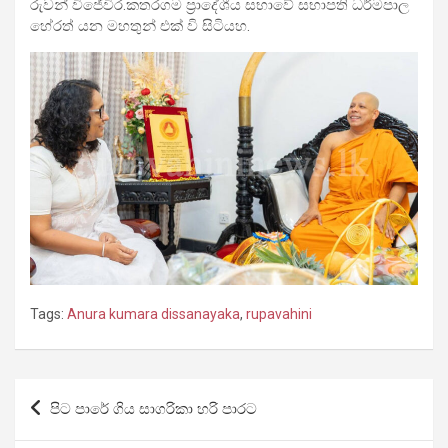
රුවන් විජේවිර.කතරගම ප්‍රාදේශීය සභාවේ සභාපති ධර්මපාල
හේරත් යන මහතුන් එක් වි සිටියහ.
Tags:
Anura kumara dissanayaka
,
rupavahini
Post
පිට පාරේ ගිය සාගරිකා හරි පාරට
navigation