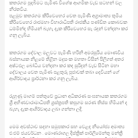
කතරගම පුදබිමට පැමිණ විශේෂ ආගමික වැඩ සටහන් වල
නිරතවිය.
පළමුව කතරගම කිරිවෙහෙර වෙත පැමිණි අග්‍රාමාත්‍ය තුමිය
කිරිවෙහෙර රාජමහා විහාරාධිපති රාජකීය පණ්ඩිත කොබවක
ධම්මින්ද හිමියන් බැහැ දැක කිරිවෙහෙර සෑ රදුන් වන්දනා කර
ගනු ලැබිය.
කතරගම දේවාල මලුවට පැමිණි හරිනි අමරසුරිය මොණවිය
බස්නායක නිළමේ තිළින මදුසංක මහතා විසින් පිලිගත් අතර
අෂ්ටඵල බෝධිය වන්දනා කර කද සුරිදුන් වැඩ සිටින මහා
දේවාලය වෙත පැමිණ පළතුරු පුජාවක් තබා දෙවියන් ගේ
ආශිර්වාදය ප්‍රාර්ථනා කර ගනු ලැබිය.
රුහුණු මාගම් පත්තුවේ ප්‍රධාන අධිකරණ සංඝනායක කතරගම
ශ්‍රී අභිණවාරාමාධිපති ශ්‍රස්ත්‍රපති කපුගම සරණ තිස්ස හිමියන් ද
බැහැ දැක ආශිර්වාදය ලබා ගන්නා ලදි.
මෙම අවස්ථාව සදහා සමුපකාර සහ වෙළද නියෝජ්‍ය අමාත්‍ය
එ.එම් ජයවර්ධන . මොණරාගල දිස්ත්‍රික් පාර්ලිමේන්තු මන්ත්‍රී