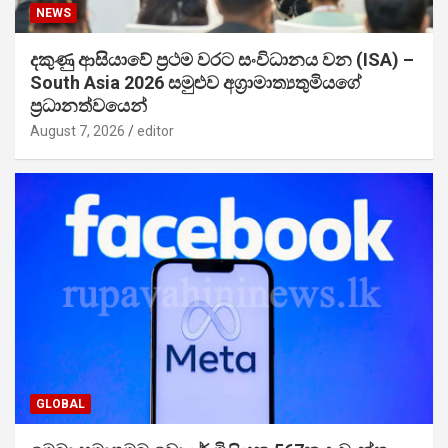
NEWS
දකුණු ආසියාවේ ප්‍රථම වරට සංවිධානය වන (ISA) –
South Asia 2026 සමුළුව අග්‍රාමාත්‍යතුමියගේ
ප්‍රධානත්වයෙන්
August 7, 2026
editor
GLOBAL