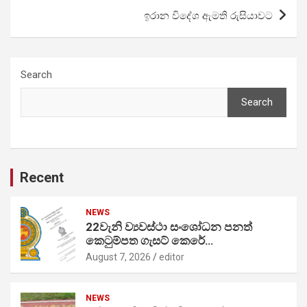
ඉරාන විදේශ ඇමති රුසියාවට
Search
Search
Recent
NEWS
22වැනි ව්‍යවස්ථා සංශෝධන පනත්
කෙටුම්පත ගැසට් කෙරේ…
August 7, 2026
editor
NEWS