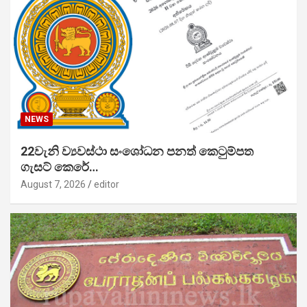
NEWS
22වැනි ව්‍යවස්ථා සංශෝධන පනත් කෙටුම්පත
ගැසට් කෙරේ…
August 7, 2026
editor