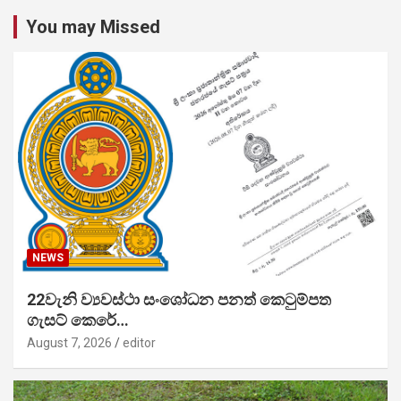
You may Missed
NEWS
22වැනි ව්‍යවස්ථා සංශෝධන පනත් කෙටුම්පත
ගැසට් කෙරේ…
August 7, 2026
editor