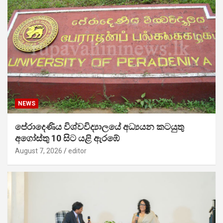
NEWS
පේරාදෙණිය විශ්වවිද්‍යාලයේ අධ්‍යයන කටයුතු
අගෝස්තු 10 සිට යළි ඇරඹේ
August 7, 2026
editor