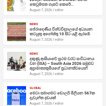
කෙටුම්පත ගැසට් කෙරේ…
August 7, 2026
editor
NEWS
පේරාදෙණිය විශ්වවිද්‍යාලයේ අධ්‍යයන
කටයුතු අගෝස්තු 10 සිට යළි ඇරඹේ
August 7, 2026
editor
NEWS
දකුණු ආසියාවේ ප්‍රථම වරට සංවිධානය
වන (ISA) – South Asia 2026 සමුළුව
අග්‍රාමාත්‍යතුමියගේ ප්‍රධානත්වයෙන්
August 7, 2026
editor
GLOBAL
මෙටා සමාගමට ඩොලර් මිලියන 567ක
දැවැන්ත දඩයක්
August 7, 2026
editor