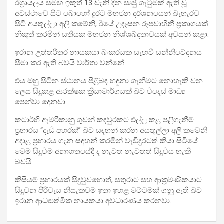
ඊශ්‍රායලය සමඟ ඉකුත් 13 වැනි දින සෘජු ගැටුමක් ඇති වූ
අවස්ථාවේ සිට බොහෝ දුරට මහජන දර්ශනයෙන් බැහැරව
සිටි අයතුල්ලා අලි කමේනි, ඊයේ උදෑසන රූපවාහිනී ප්‍රකාශයක්
නිකුත් කරමින් සතියක මහජන නිශ්ශබ්දතාවයක් අවසන් කළා.
ඉරාන උත්තරීතර නායකයා බංකරයක සැඟවී සන්නිවේදනය
සීමා කර ඇති බවයි වාර්තා වන්නේ.
එය ඔහු සිටින ස්ථානය පිළිබඳ හඳුනා ගැනීමට නොහැකි වන
ලෙස සිදුකළ ආරක්ෂක ක්‍රියාමාර්ගයක් බව විදෙස් මාධ්‍ය
පෙන්වා දෙනවා.
කටාර්හි ඇමරිකානු ගුවන් කඳවුරකට එල්ල කළ පළිගැනීම්
ප්‍රහාරය “දැඩි පහරක්” බව සඳහන් කරන අයතුල්ලා අලි කමේනි
අදාළ ප්‍රහාරය ගැන සඳහන් කරමින් වැඩිදුරටත් කියා සිටියේ
මෙම සිදුවීම අනාගතයේදී ද නැවත නැවතත් සිදුවිය හැකි
බවයි.
කිසියම් ප්‍රහාරයක් සිදුවුවහොත්, සතුරාට සහ ආක්‍රමණිකයාට
සිදුවන පිරිවැය නිසැකවම ඉතා ඉහළ මට්ටමක් ගනු ඇති බව
ඉරාන ආධ්‍යාත්මික නායකයා අවධාරණය කරනවා.