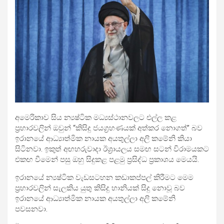
අමෙරිකාව සිය න්‍යෂ්ටික මධ්‍යස්ථානවලට එල්ල කළ
ප්‍රහාරවලින් ඔවුන් “කිසිදු ජයග්‍රහණයක් අත්කර නොගත්” බව
ඉරානයේ ආධ්‍යාත්මික නායක අයතුල්ලා අලි කමේනි කියා
සිටිනවා. ඉකුත් අඟහරුවාදා ඊශ්‍රායලය සමඟ සටන් විරාමයකට
එකඟ වීමෙන් පසු ඔහු සිදුකළ පළමු ප්‍රසිද්ධ ප්‍රකාශය මෙයයි.
ඉරානයේ න්‍යෂ්ටික වැඩසටහන කඩාකප්පල් කිරීමට මෙම
ප්‍රහාරවලින් සැලකිය යුතු කිසිදු හානියක් සිදු නොවූ බව
ඉරානයේ ආධ්‍යාත්මික නායක අයතුල්ලා අලි කමේනි
පවසනවා.