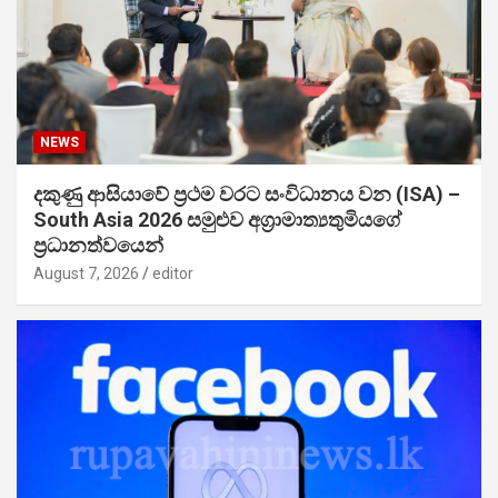
NEWS
දකුණු ආසියාවේ ප්‍රථම වරට සංවිධානය වන (ISA) –
South Asia 2026 සමුළුව අග්‍රාමාත්‍යතුමියගේ
ප්‍රධානත්වයෙන්
August 7, 2026
editor