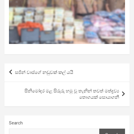
Post
සජින් වාස්ගේ නඩුවක් කල් යයි
navigation
සීනිමෝදර මළ සිරුරු හමු වූ තැනින් තවත් මත්ද්‍රව්‍ය
තොගයක් සොයාගනී
Search