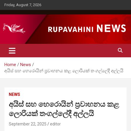
Skip
Friday, August 7, 2026
to
content
Rupavahini News
Home
News
අයිස් සහ හෙරොයින් ප්‍රවාහනය කළ ලොරියක් තංගල්ලේදී අල්ලයි
NEWS
අයිස් සහ හෙරොයින් ප්‍රවාහනය කළ
ලොරියක් තංගල්ලේදී අල්ලයි
September 22, 2025
editor