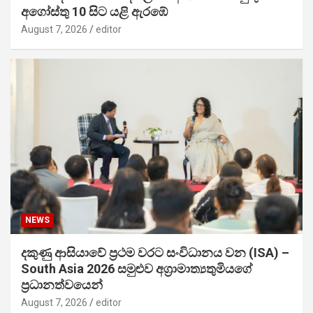
අගෝස්තු 10 සිට යළි ඇරඹේ
August 7, 2026
editor
NEWS
දකුණු ආසියාවේ ප්‍රථම වරට සංවිධානය වන (ISA) –
South Asia 2026 සමුළුව අග්‍රාමාත්‍යතුමියගේ
ප්‍රධානත්වයෙන්
August 7, 2026
editor