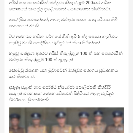
අයිස් සහ හෙරොයින් මත්ද්‍රව්‍ය කිලෝග්‍රෑම් 200කට අධික
තොගයක් තංගල්ල ප්‍රදේශයෙන් සොයා‍ගෙන තිබෙනවා‍.
පොලිසිය පවසන්නේ, අදාළ මත්ද්‍රව්‍ය තොගය ලොරියක තිබී
සොයාගත් බවයි.
ඊට අමතරව නවීන වර්ගයේ ගිනි අවි 5 ක්ද සොයා ගැනීමට
හැකිවු බවයි පොලිසිය වැඩිදුරටත් කියා සිටින්නේ.
හමුවූ මත්ද්‍රව්‍ය අතරට අයිස් කිලෝග්‍රෑම් 100 ක් සහ හෙරොයින්
මත්ද්‍රව්‍ය කිලෝග්‍රෑම් 100 ක් ඇතුළත්.
කොමඩු රැගෙන යන මුවාවෙන් මත්ද්‍රව්‍ය තොගය ප්‍රවාහනය
කර තිබෙනවා.
දකුණු පළාත් භාර ජ්‍යේෂ්ඨ නියෝජ්‍ය පොලිස්පති කිත්සිරි
ජයලත් මහතාගේ මෙහෙයවීමෙන් සිද්ධියට අදාළ වැඩිදුර
විමර්ශන ක්‍රියාත්මකයි.