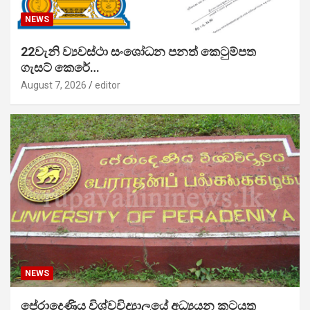
NEWS
22වැනි ව්‍යවස්ථා සංශෝධන පනත් කෙටුම්පත
ගැසට් කෙරේ…
August 7, 2026
editor
NEWS
පේරාදෙණිය විශ්වවිද්‍යාලයේ අධ්‍යයන කටයුතු