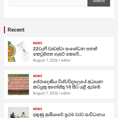
Search
Recent
NEWS
22වැනි ව්‍යවස්ථා සංශෝධන පනත්
කෙටුම්පත ගැසට් කෙරේ…
August 7, 2026
editor
NEWS
පේරාදෙණිය විශ්වවිද්‍යාලයේ අධ්‍යයන
කටයුතු අගෝස්තු 10 සිට යළි ඇරඹේ
August 7, 2026
editor
NEWS
දකුණු ආසියාවේ ප්‍රථම වරට සංවිධානය