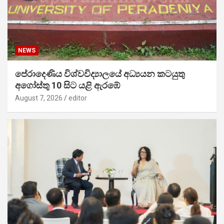
NEWS
පේරාදෙණිය විශ්වවිද්‍යාලයේ අධ්‍යයන කටයුතු
අගෝස්තු 10 සිට යළි ඇරඹේ
August 7, 2026
editor