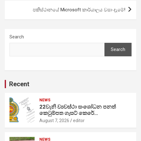
පකිස්ථානයේ Microsoft කාර්යාලය වසා දැමේ!
Search
Search
Recent
NEWS
22වැනි ව්‍යවස්ථා සංශෝධන පනත්
කෙටුම්පත ගැසට් කෙරේ…
August 7, 2026
editor
NEWS