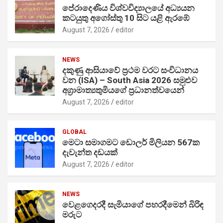
පේරාදෙණිය විශ්වවිද්‍යාලයේ අධ්‍යයන
කටයුතු අගෝස්තු 10 සිට යළි ඇරඹේ
August 7, 2026
editor
NEWS
දකුණු ආසියාවේ ප්‍රථම වරට සංවිධානය
වන (ISA) – South Asia 2026 සමුළුව
අග්‍රාමාත්‍යතුමියගේ ප්‍රධානත්වයෙන්
August 7, 2026
editor
GLOBAL
මෙටා සමාගමට ඩොලර් මිලියන 567ක
දැවැන්ත දඩයක්
August 7, 2026
editor
NEWS
වෙළගෙදරදී සැමියාගේ පහරදීමෙන් බිරිඳ
මරුට