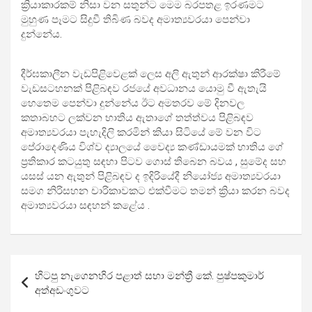
ක්‍රියාකාරකම් නිසා වන සතුන්ට මෙම බරපතළ ඉරණමට
මුහුණ පෑමට සිදුවී තිබිණ බවද අමාත්‍යවරයා පෙන්වා
දුන්නේය.
දීර්ඝකාලීන වැඩපිළිවෙළක් ලෙස අලි ඇතුන් ආරක්ෂා කිරීමේ
වැඩසටහනක් පිළිබඳව රජයේ අවධානය යොමු වී ඇතැයි
හෙතෙම පෙන්වා දුන්නේය ඊට අමතරව මේ දිනවල
කතාබහට ලක්වන භාතිය ඇතාගේ තත්ත්වය පිළිබඳව
අමාත්‍යවරයා පැහැදිලි කරමින් කියා සිටියේ මේ වන විට
පේරාදෙණිය විශ්ව ද්‍යාලයේ වෛද්‍ය කණ්ඩායමක් භාතිය ගේ
ප්‍රතිකාර කටයුතු සඳහා පිටව ගොස් තිබෙන බවය , සුමේද සහ
යසස් යන ඇතුන් පිළිබඳව ද ඉදිරියේදී නියෝජ්‍ය අමාත්‍යවරයා
සමග නිරිසහන චාරිකාවකට එක්වීමට තමන් ක්‍රියා කරන බවද
අමාත්‍යවරයා සඳහන් කළේය .
Post
හිටපු නැගෙනහිර පළාත් සභා මන්ත්‍රී කේ. පුෂ්පකුමාර්
navigation
අත්අඩංගුවට