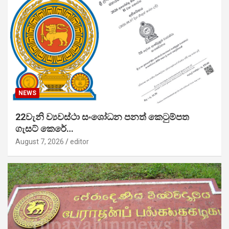
NEWS
22වැනි ව්‍යවස්ථා සංශෝධන පනත් කෙටුම්පත
ගැසට් කෙරේ…
August 7, 2026
editor