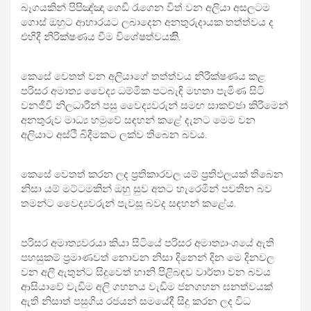
බෑගයකින් පිපිඤ්ඤා ගෙඩි රැගෙන විත් වන අලියා අසලටම
ගොස් ඔහුට ආහාරයට ලබාදෙන අනතුරුදායක තත්ත්වය ද
එහිදී නිරික්ෂණය වීම විශේෂත්වයකිි.
කෙසේ වෙතත් වන අලියාගේ තත්ත්වය නිරීක්ෂණය කළ
පරිසර අමාත්‍ය වෛද්‍ය ධම්මික පටබැඳි මහතා පැමිණ සිටි
වනජීවි නිලධාරීන් පසු වෛද්‍යවරුන් සමඟ සාකච්ඡා කිරීමෙන්
අනතුරුව මාධ්‍ය හමුවේ සඳහන් කළේ දැනට මෙම වන
අලියාට අස්ථි බිදීමකට ලක්ව තිබෙන බවය.
කෙසේ වෙතත් කරන ලද ප්‍රතිකාරවල යම් ප්‍රතිඵලයක් තිබෙන
නිසා යම් මට්ටමකින් ඔහු සුව අතට හැරෙමින් පවතින බව
තමන්ට වෛද්‍යවරුන් පැවසූ බවද සඳහන් කළේය.
පරිසර අමාත්‍යවරයා කියා සිටියේ පරිසර අමාත්‍යාංශයේ ඇති
පහසුකම් ප්‍රමාණවත් නොවන නිසා දිනෙන් දින මෙ දිනවල
වන අලි ඇතුන්ට සිදුවෙත් හානි පිළිබඳව වාර්තා වන බවය
ආසියාවේ වැඩිම අලි ගහනය වැඩිම ජනගහන ඝනත්වයක්
ඇති නිසාත් පසුගිය රජයන් සමයේදී සිදු කරන ලද විධ