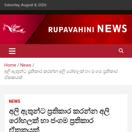
Skip
Saturday, August 8, 2026
to
content
Rupavahini News
Home
News
අලි ඇතුන්ට ප්‍රතිකාර කරන්න අලි රෝහලක් හා ජංගම ප්‍රතිකාර
ඒකකයක්
NEWS
අලි ඇතුන්ට ප්‍රතිකාර කරන්න අලි
රෝහලක් හා ජංගම ප්‍රතිකාර
ඒකකයක්