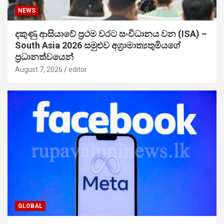
NEWS
දකුණු ආසියාවේ ප්‍රථම වරට සංවිධානය වන (ISA) –
South Asia 2026 සමුළුව අග්‍රාමාත්‍යතුමියගේ
ප්‍රධානත්වයෙන්
August 7, 2026
editor
GLOBAL