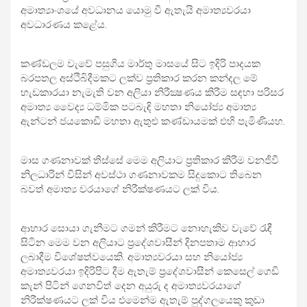
අමාත්‍යාංශයේ අවධානය යොමු වී ඇතැයි අමාත්‍යවරයා
අවධාරණය කළේය.
කණ්ඩලම වැවේ පසුගිය මාර්තු මාසයේ සිට ඉදිරි පාදයක
බරපතල අස්ථිබිදීමකට ලක්ව ප්‍රතිකාර කරන කන්දල මේ
හැඩකාරයා නැමැති වන අලියා නිරීක්‍ෂණය කිරීම සඳහා පරිසර
අමාත්‍ය වෛද්‍ය ධම්මික පටබැඳි මහතා නියෝජ්‍ය අමාත්‍ය
ඇන්ටන් ජයකොඩි මහතා ඇතුළු කණ්ඩායමක් එහි පැමිණියහ.
මාස ගණනාවක් තිස්සේ මෙම අලියාට ප්‍රතිකාර කිරීම වනජීවී
නිලධාරින් විසින් අවස්ථා ගණනාවකම සිදුකොට තිබෙන
බවත් අමාත්‍ය වරයාගේ නිරීක්ෂණයට ලක් විය.
ආහාර සොයා ගැනීමට ගමන් කිරීමට නොහැකිව වැවේ රැඳී
සිටින මෙම වන අලියාට ප්‍රදේශවාසීන් දිනපතාම ආහාර
ලබාදීම විශේෂත්වයෙකි. අමාත්‍යවරයා සහ නියෝජ්‍ය
අමාත්‍යවරයා ඉදිරිපිට දීම ඇතැම් ප්‍රදේශවාසීන් කෙසෙල් ගෙඩි
කැන් පිටින් ගෙනවිත් දෙන අයුරු ද අමාත්‍යවරයාගේ
නිරීක්ෂණයට ලක් විය එමෙන්ම ඇතැම් පුද්ගලයෙකු කුඩා