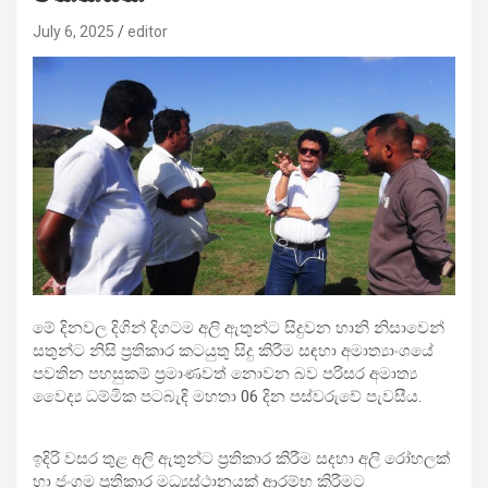
July 6, 2025
editor
මේ දිනවල දිගින් දිගටම අලි ඇතුන්ට සිදුවන හානි නිසාවෙන්
සතුන්ට නිසි ප්‍රතිකාර කටයුතු සිදු කිරීම සඳහා අමාත්‍යාංශයේ
පවතින පහසුකම් ප්‍රමාණවත් නොවන බව පරිසර අමාත්‍ය
වෛද්‍ය ධම්මික පටබැඳි මහතා 06 දින පස්වරුවේ පැවසීය.
ඉදිරි වසර තුළ අලි ඇතුන්ට ප්‍රතිකාර කිරීම සදහා අලි රෝහලක්
හා ජංගම ප්‍රතිකාර මධ්‍යස්ථානයක් ආරම්භ කිරීමට