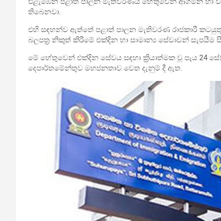
එළැඹෙන පළාත් පාලන මැතිවරණය හේතුවෙන් ආගමන හා විගම
තිබෙනවා.
එහි සඳහන්ව ඇත්තේ පළාත් පාලන මැතිවරණ රාජකාරී කටයුතු
බලපත්‍ර නිකුත් කිරීමේ එක්දින හා සාමාන්‍ය සේවාවන් සැපයීම ස
මේ හේතුවෙන් එක්දින සේවය සඳහා ක්‍රියාත්මක වූ පැය 24 ස
දෙපාර්තමේන්තුව මහජනතාව වෙත දැනුම් දී ඇත.