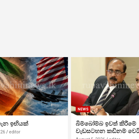
NEWS
ගැන ඉඟියක්
බිම්බෝම්බ ඉවත් කිරීමේ
වැඩසටහන කඩිනම් වෙය
026
editor