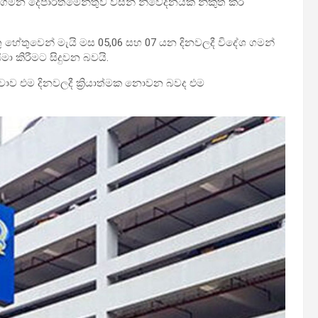
න දෙපාර්තමේන්තුව විසින් නිවේදනයක් නිකුත් කර
 හේතුවෙන් මැයි මස 05,06 සහ 07 යන දිනවලදී විදේශ ගමන්
ීමා කිරීමට සිදුවන බවයි.
ේවාව එම දිනවලදී ක්‍රියාත්මක නොවන බවද එම