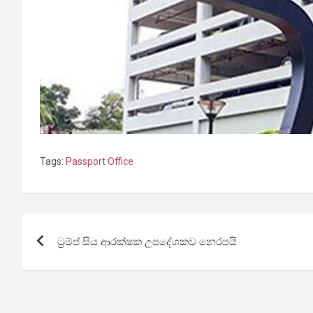
Tags:
Passport Office
Post
ට්‍රම්ප් සිය ආරක්ෂක උපදේශකව නෙරපයි
navigation