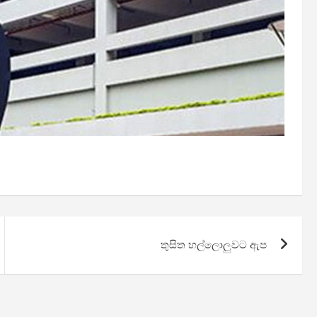
තුසිත හල්ලොලුවට ඇප