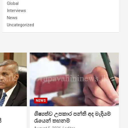
Global
Interviews
News
Uncategorized
NEWS
ශිෂ්‍යත්ව උපකාර පන්ති අද මැදියම්
ි
රැයෙන් තහනම්