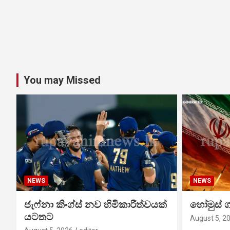
You may Missed
NEWS
NEWS
ජැෆ්නා කිංග්ස් නව හිමිකාරීත්වයක්
හෝමුස් 
යටතට
August 5, 2