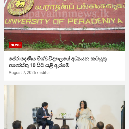
NEWS
පේරාදෙණිය විශ්වවිද්‍යාලයේ අධ්‍යයන කටයුතු
අගෝස්තු 10 සිට යළි ඇරඹේ
August 7, 2026
editor