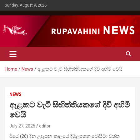
Skip
Sunday, August 9, 2026
to
content
Rupavahini News
Home
News
ඇළකට වැටී සිඟිත්තියකගේ දිවි අහිමි වෙයි
NEWS
ඇළකට වැටී සිඟිත්තියකගේ දිවි අහිමි
වෙයි
July 27, 2025
editor
ඊ‍යේ (26) දින උදෑසන කාලයේ දිඹුලපතන,රොසිටා වත්ත