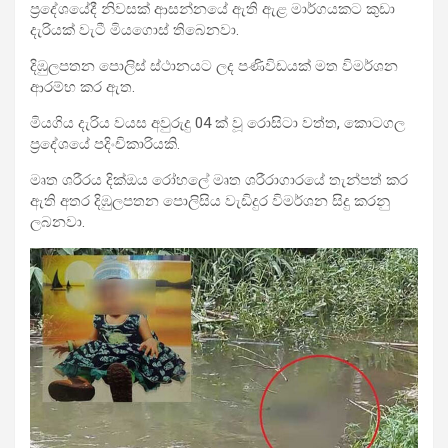
ප්‍රදේශයේදී නිවසක් ආසන්නයේ ඇති ඇළ මාර්ගයකට කුඩා
දැරියක් වැටී මියගොස් තිබෙනවා.
දිඹුලපතන පොලිස් ස්ථානයට ලද පණිවිඩයක් මත විමර්ශන
ආරම්භ කර ඇත.
මියගිය දැරිය වයස අවුරුදු 04 ක් වූ රොසිටා වත්ත, කොටගල
ප්‍රදේශයේ පදිංචිකාරියකි.
මෘත ශරීරය දික්ඔය රෝහලේ මෘත ශරීරාගාරයේ තැන්පත් කර
ඇති අතර දිඹුලපතන පොලිසිය වැඩිදුර විමර්ශන සිදු කරනු
ලබනවා.