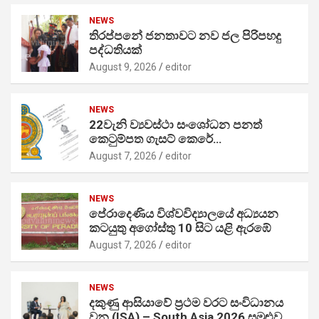
NEWS
තිරප්පනේ ජනතාවට නව ජල පිරිපහදු
පද්ධතියක්
August 9, 2026
editor
NEWS
22වැනි ව්‍යවස්ථා සංශෝධන පනත්
කෙටුම්පත ගැසට් කෙරේ…
August 7, 2026
editor
NEWS
පේරාදෙණිය විශ්වවිද්‍යාලයේ අධ්‍යයන
කටයුතු අගෝස්තු 10 සිට යළි ඇරඹේ
August 7, 2026
editor
NEWS
දකුණු ආසියාවේ ප්‍රථම වරට සංවිධානය
වන (ISA) – South Asia 2026 සමුළුව