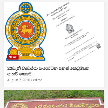
NEWS
22වැනි ව්‍යවස්ථා සංශෝධන පනත් කෙටුම්පත
ගැසට් කෙරේ…
August 7, 2026
editor