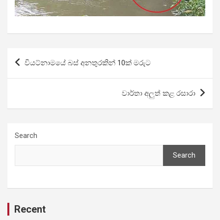
Post
වියට්නාමයේ බස් අනතුරකින් 10ක් මරුට
navigation
වාර්තා අලුත් කළ රසාරා
Search
Search
Recent