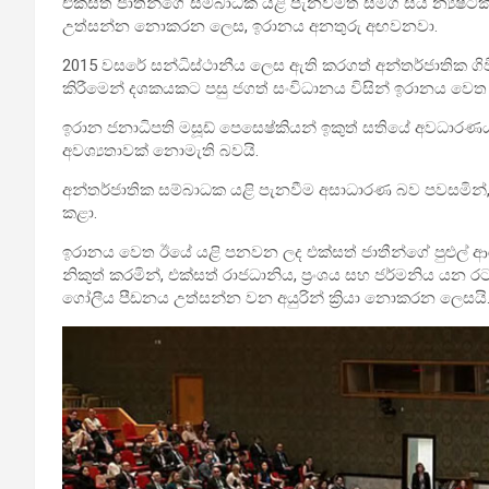
‍එක්සත් ජාතීන්ගේ සම්බාධක යළි පැනවීමත් සමග සිය න්‍ය
උත්සන්න නොකරන ලෙස, ඉරානය අනතුරු අඟවනවා.
2015 වසරේ සන්ධිස්ථානීය ලෙස ඇති කරගත් අන්තර්ජාතික ගිව
කිරීමෙන් දශකයකට පසු ජගත් සංවිධානය විසින් ඉරානය වෙත ඊ
ඉරාන ජනාධිපති මසූඩ් පෙසෙෂ්කියන් ‍ඉකුත් සතියේ අවධාරණය 
අවශ්‍යතාවක් නොමැති බවයි.
අන්තර්ජාතික සම්බාධක යළි පැනවීම අසාධාරණ බව පවසමින්, 
කළා.
ඉරානය වෙත ඊයේ යළි පනවන ලද එක්සත් ජාතීන්ගේ පුළුල් ආර්
නිකුත් කරමින්, එක්සත් රාජධානිය, ප්‍රංශය සහ ජර්මනිය යන 
ගෝලීය පීඩනය උත්සන්න වන අයුරින් ක්‍රියා නොකරන ලෙසයි