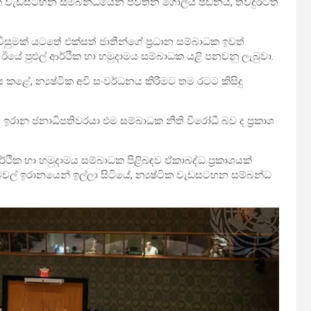
ෂ්ටික වැඩසටහන සම්බන්ධයෙන් පවතින ගෝලීය පීඩනය, තවදුරටත්
ිසුමක් යටතේ එක්සත් ජාතීන්ගේ ප්‍රධාන සම්බාධක ඉවත්
යේ පුළුල් ආර්ථික හා හමුදාමය සම්බාධක යළි පනවනු ලැබුවා.
කළේ, න්‍යෂ්ටික අවි සංවර්ධනය කිරීමට තම රටට කිසිදු
ඉරාන ජනාධිපතිවරයා එම සම්බාධක නීති විරෝධී බව ද ප්‍රකාශ
ථික හා හමුදාමය සම්බාධක පිළිබඳව ඒකාබද්ධ ප්‍රකාශයක්
රටවල් ඉරානයෙන් ඉල්ලා සිටියේ, න්‍යෂ්ටික වැඩසටහන සම්බන්ධ
.