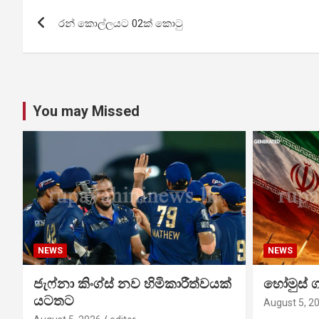
Post
රන් කොල්ලයට 02ක් කොටු
navigation
You may Missed
NEWS
NEWS
ජැෆ්නා කිංග්ස් නව හිමිකාරීත්වයක්
හෝමුස් 
යටතට
August 5, 2