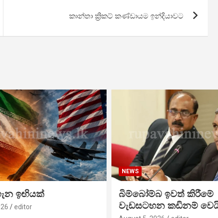
කාන්තා ක්‍රිකට් කණ්ඩායම ඉන්දියාවට
NEWS
ගැන ඉඟියක්
බිම්බෝම්බ ඉවත් කිරීමේ
වැඩසටහන කඩිනම් වෙය
026
editor