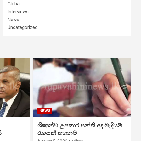
Global
Interviews
News
Uncategorized
NEWS
ශිෂ්‍යත්ව උපකාර පන්ති අද මැදියම්
ි
රැයෙන් තහනම්