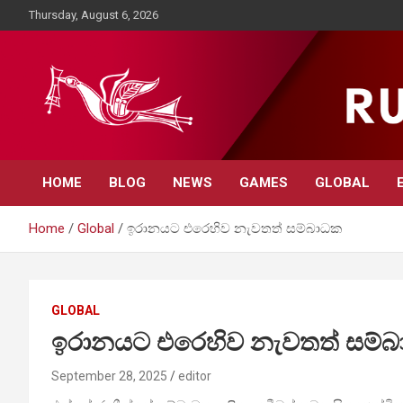
Skip
Thursday, August 6, 2026
to
content
Rupavahini News
HOME
BLOG
NEWS
GAMES
GLOBAL
Home
Global
ඉරානයට එරෙහිව නැවතත් සම්බාධක
GLOBAL
ඉරානයට එරෙහිව නැවතත් සම්
September 28, 2025
editor