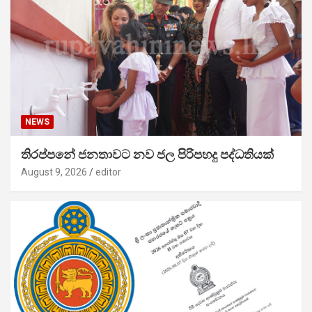
NEWS
තිරප්පනේ ජනතාවට නව ජල පිරිපහදු පද්ධතියක්
August 9, 2026
editor