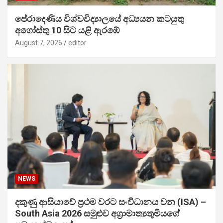
පේරාදෙණිය විශ්වවිද්‍යාලයේ අධ්‍යයන කටයුතු
අගෝස්තු 10 සිට යළි ඇරඹේ
August 7, 2026
editor
NEWS
දකුණු ආසියාවේ ප්‍රථම වරට සංවිධානය වන (ISA) –
South Asia 2026 සමුළුව අග්‍රාමාත්‍යතුමියගේ