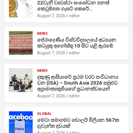
22වැනි ව්‍යවස්ථා සංශෝධන පනත්
කෙටුම්පත ගැසට් කෙරේ…
August 7, 2026
editor
NEWS
පේරාදෙණිය විශ්වවිද්‍යාලයේ අධ්‍යයන
කටයුතු අගෝස්තු 10 සිට යළි ඇරඹේ
August 7, 2026
editor
NEWS
දකුණු ආසියාවේ ප්‍රථම වරට සංවිධානය
වන (ISA) – South Asia 2026 සමුළුව
අග්‍රාමාත්‍යතුමියගේ ප්‍රධානත්වයෙන්
August 7, 2026
editor
GLOBAL
මෙටා සමාගමට ඩොලර් මිලියන 567ක
දැවැන්ත දඩයක්
August 7, 2026
editor