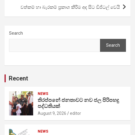
වත්කම් හා බැරකම් ප්‍රකාශ කිරීම අද සිට ඩිජිටල් වෙයි
Search
Search
Recent
NEWS
තිරප්පනේ ජනතාවට නව ජල පිරිපහදු
පද්ධතියක්
August 9, 2026
editor
NEWS