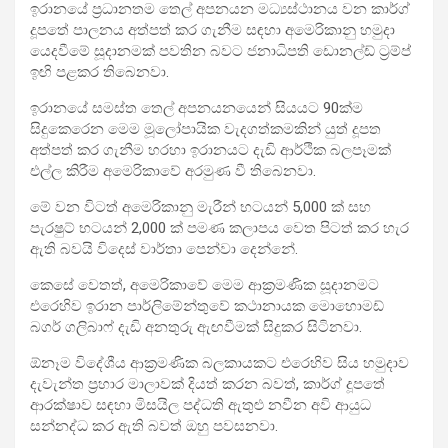
ඉරානයේ ප්‍රධානතම තෙල් අපනයන මධ්‍යස්ථානය වන කාර්ග්
දූපතේ පාලනය අත්පත් කර ගැනීම සඳහා අමෙරිකානු හමුදා
යෙදවීමේ සූදානමක් පවතින බවට ජනාධිපති ඩොනල්ඩ් ට්‍රම්ප්
ඉඟි පළකර තිබෙනවා.
ඉරානයේ සමස්ත තෙල් අපනයනයෙන් සියයට 90ක්ම
සිදුකෙරෙන මෙම මූලෝපායික වැදගත්කමකින් යුත් දූපත
අත්පත් කර ගැනීම හරහා ඉරානයට දැඩි ආර්ථික බලපෑමක්
එල්ල කිරීම අමෙරිකාවේ අරමුණ වී තිබෙනවා.
මේ වන විටත් අමෙරිකානු මැරීන් භටයන් 5,000 ක් සහ
පැරෂුට් භටයන් 2,000 ක් පමණ කලාපය වෙත පිටත් කර හැර
ඇති බවයි විදෙස් වාර්තා පෙන්වා දෙන්නේ.
කෙසේ වෙතත්, අමෙරිකාවේ මෙම ආක්‍රමණික සූදානමට
එරෙහිව ඉරාන පාර්ලිමේන්තුවේ කථානායක මොහොමඩ්
බගර් ගලිබාෆ් දැඩි අනතුරු ඇඟවීමක් සිදුකර සිටිනවා.
ඕනෑම විදේශීය ආක්‍රමණික බලකායකට එරෙහිව සිය හමුදාව
දැවැන්ත ප්‍රහාර මාලාවක් දියත් කරන බවත්, කාර්ග් දූපතේ
ආරක්ෂාව සඳහා මිසයිල පද්ධති ඇතුළු නවීන අවි ආයුධ
සන්නද්ධ කර ඇති බවත් ඔහු පවසනවා.