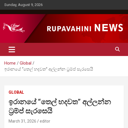
Skip
Sunday, August 9, 2026
to
content
Rupavahini News
Home
Global
ඉරානයේ “තෙල් හදවත” අල්ලන්න ට්‍රම්ප් සැරසෙයි
GLOBAL
ඉරානයේ “තෙල් හදවත” අල්ලන්න
ට්‍රම්ප් සැරසෙයි
March 31, 2026
editor