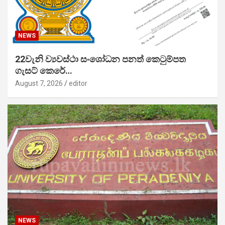
NEWS
22වැනි ව්‍යවස්ථා සංශෝධන පනත් කෙටුම්පත
ගැසට් කෙරේ…
August 7, 2026
editor
NEWS