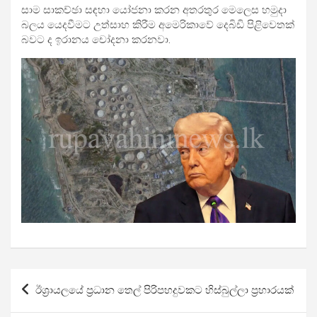
සාම සාකච්ඡා සඳහා යෝජනා කරන අතරතුර මෙලෙස හමුදා
බලය යෙදවීමට උත්සාහ කිරීම අමෙරිකාවේ දෙබිඩි පිළිවෙතක්
බවට ද ඉරානය චෝදනා කරනවා.
Post
ඊශ්‍රායලයේ ප්‍රධාන තෙල් පිරිපහදුවකට හිස්බුල්ලා ප්‍රහාරයක්
navigation