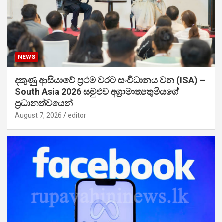
NEWS
දකුණු ආසියාවේ ප්‍රථම වරට සංවිධානය වන (ISA) –
South Asia 2026 සමුළුව අග්‍රාමාත්‍යතුමියගේ
ප්‍රධානත්වයෙන්
August 7, 2026
editor