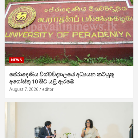
NEWS
පේරාදෙණිය විශ්වවිද්‍යාලයේ අධ්‍යයන කටයුතු
අගෝස්තු 10 සිට යළි ඇරඹේ
August 7, 2026
editor