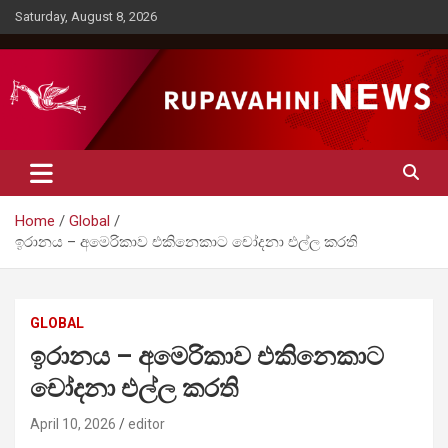
Skip
Saturday, August 8, 2026
to
content
Rupavahini News
Home
Global
ඉරානය – අමෙරිකාව එකිනෙකාට චෝදනා එල්ල කරති
GLOBAL
ඉරානය – අමෙරිකාව එකිනෙකාට
චෝදනා එල්ල කරති
April 10, 2026
editor