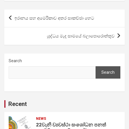
Post
ඉරානය සහ අමෙරිකාව අතර සාකච්ඡා හෙට
navigation
යුද්ධය මැද සාමයේ බලාපොරොත්තුව
Search
Search
Recent
NEWS
22වැනි ව්‍යවස්ථා සංශෝධන පනත්