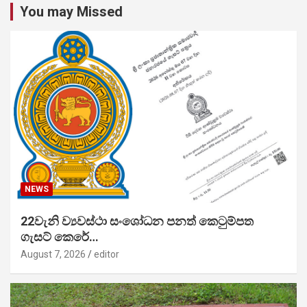
You may Missed
NEWS
22වැනි ව්‍යවස්ථා සංශෝධන පනත් කෙටුම්පත
ගැසට් කෙරේ…
August 7, 2026
editor