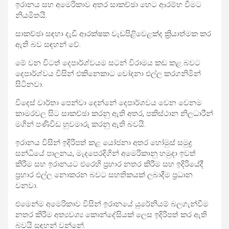
ඉරානය සහ අමෙරිකාව අතර සාකච්ඡා හෙට ආරම්භ වීමට
නියමිතයි.
සාකච්ඡා සඳහා දැඩි ආරක්ෂක වැඩපිළිවෙළක්ද ක්‍රියාත්මක කර
ඇති බව සඳහන් වේ.
මේ වන විටත් දෙපාර්ශ්වයම සටන් විරාමය කඩ කළ බවට
දෙපාර්ශ්වය විසින් එකිනෙකාට චෝදනා එල්ල කරගනිමින්
සිටිනවා.
විදෙස් වාර්තා පෙන්වා දෙන්නේ දෙපාර්ශවය වෙන වෙනම
කාමරවල සිට සාකච්ඡා කරනු ඇති අතර, පකිස්ථාන නිලධාරීන්
මගින් පණිවිඩ හුවමාරු කරනු ඇති බවයි.
ඉරානය විසින් ඉදිරිපත් කළ යෝජනා අතර හෝමුස් සමුද්‍ර
සන්ධියේ පාලනය, මැදපෙරදිගින් අමෙරිකානු හමුදා ඉවත්
කිරීම සහ ඉරානයට එරෙහි ප්‍රහාර නතර කිරීම සහ ඉදිරියේදී
ප්‍රහාර එල්ල නොකරන බවට සහතිකයක් ලබාදීම ප්‍රධාන
වනවා.
එමෙන්ම අමෙරිකාව විසින් ඉරානයේ යුරේනියම් බලගැන්වීම
නතර කිරීම අත්‍යවශ්‍ය කොන්දේසියක් ලෙස ඉදිරිපත් කර ඇති
බවයි සඳහන් වන්නේ.