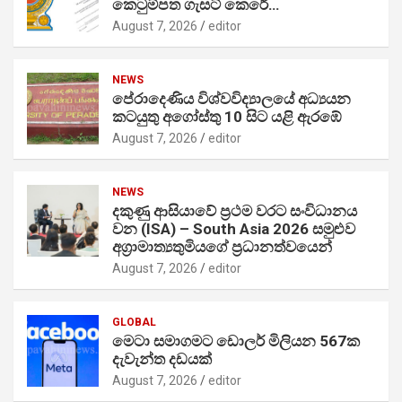
කෙටුම්පත ගැසට් කෙරේ…
August 7, 2026
editor
NEWS
පේරාදෙණිය විශ්වවිද්‍යාලයේ අධ්‍යයන
කටයුතු අගෝස්තු 10 සිට යළි ඇරඹේ
August 7, 2026
editor
NEWS
දකුණු ආසියාවේ ප්‍රථම වරට සංවිධානය
වන (ISA) – South Asia 2026 සමුළුව
අග්‍රාමාත්‍යතුමියගේ ප්‍රධානත්වයෙන්
August 7, 2026
editor
GLOBAL
මෙටා සමාගමට ඩොලර් මිලියන 567ක
දැවැන්ත දඩයක්
August 7, 2026
editor