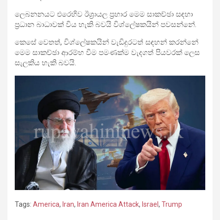
ලෙබනනයට එරෙහිව ඊශ්‍රායල ප්‍රහාර මෙම සාකච්ඡා සඳහා
ප්‍රධාන බාධාවක් විය හැකි බවයි විශ්ලේෂකයින් පවසන්නේ.
කෙසේ වෙතත්, විශ්ලේෂකයින් වැඩිදුරටත් සඳහන් කරන්නේ
මෙම සාකච්ඡා ආරම්භ වීම පමණක්ම වැදගත් පියවරක් ලෙස
සැලකිය හැකි බවයි.
Tags:
America
,
Iran
,
Iran America Attack
,
Israel
,
Trump