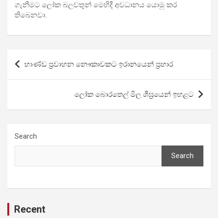
ගැනීමට ලෝක බලවතුන් මෙහිදී අවධානය යොමු කර
තිබෙනවා.
Post
භාණ්ඩ ප්‍රවාහන නෞකාවකට ඉරානයෙන් ප්‍රහාර
navigation
ලෝක බොරතෙල් මිල ශීඝ්‍රයෙන් ඉහළට
Search
Search
Recent