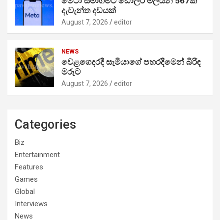
මෙටා සමාගමට ඩොලර් මිලියන 567ක
දැවැන්ත දඩයක්
August 7, 2026
editor
NEWS
වෙළගෙදරදී සැමියාගේ පහරදීමෙන් බිරිඳ
මරුට
August 7, 2026
editor
Categories
Biz
Entertainment
Features
Games
Global
Interviews
News