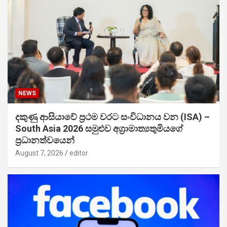
NEWS
දකුණු ආසියාවේ ප්‍රථම වරට සංවිධානය වන (ISA) –
South Asia 2026 සමුළුව අග්‍රාමාත්‍යතුමියගේ
ප්‍රධානත්වයෙන්
August 7, 2026
editor