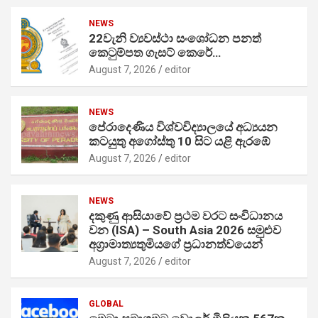
NEWS
22වැනි ව්‍යවස්ථා සංශෝධන පනත්
කෙටුම්පත ගැසට් කෙරේ…
August 7, 2026
editor
NEWS
පේරාදෙණිය විශ්වවිද්‍යාලයේ අධ්‍යයන
කටයුතු අගෝස්තු 10 සිට යළි ඇරඹේ
August 7, 2026
editor
NEWS
දකුණු ආසියාවේ ප්‍රථම වරට සංවිධානය
වන (ISA) – South Asia 2026 සමුළුව
අග්‍රාමාත්‍යතුමියගේ ප්‍රධානත්වයෙන්
August 7, 2026
editor
GLOBAL