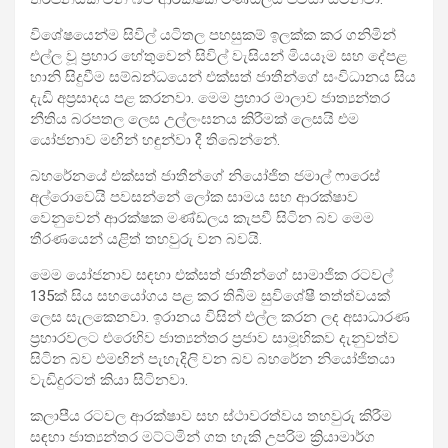
විශේෂයෙන්ම සිවිල් යටිතල පහසුකම් ඉලක්ක කර ගනිමින්
එල්ල වූ ප්‍රහාර හේතුවෙන් සිවිල් වැසියන් මියයෑම සහ දේපළ
හානි සිදුවීම සම්බන්ධයෙන් එක්සත් ජාතීන්ගේ සංවිධානය සිය
දැඩි අප්‍රසාදය පළ කරනවා. මෙම ප්‍රහාර මාලාව ජාත්‍යන්තර
නීතිය බරපතල ලෙස උල්ලංඝනය කිරීමක් ලෙසයි එම
යෝජනාව මඟින් හඳුන්වා දී තිබෙන්නේ.
බහරේනයේ එක්සත් ජාතීන්ගේ නියෝජිත ජමාල් ෆාරෙස්
අල්රොවෙයි පවසන්නේ ලෝක සාමය සහ ආරක්ෂාව
වෙනුවෙන් ආරක්ෂක මණ්ඩලය කැපවී සිටින බව මෙම
තීරණයෙන් යළිත් තහවුරු වන බවයි.
මෙම යෝජනාව සඳහා එක්සත් ජාතීන්ගේ සාමාජික රටවල්
135ක් සිය සහයෝගය පළ කර තිබීම සුවිශේෂී තත්ත්වයක්
ලෙස සැලකෙනවා. ඉරානය විසින් එල්ල කරන ලද අසාධාරණ
ප්‍රහාරවලට එරෙහිව ජාත්‍යන්තර ප්‍රජාව සාමූහිකව දැනුවත්ව
සිටින බව එමඟින් පැහැදිලි වන බව බහරේන නියෝජිතයා
වැඩිදුරටත් කියා සිටිනවා.
කලාපීය රටවල ආරක්ෂාව සහ ස්ථාවරත්වය තහවුරු කිරීම
සඳහා ජාත්‍යන්තර මට්ටමින් ගත හැකි උපරිම ක්‍රියාමාර්ග