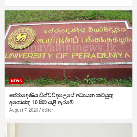
NEWS
පේරාදෙණිය විශ්වවිද්‍යාලයේ අධ්‍යයන කටයුතු
අගෝස්තු 10 සිට යළි ඇරඹේ
August 7, 2026
editor