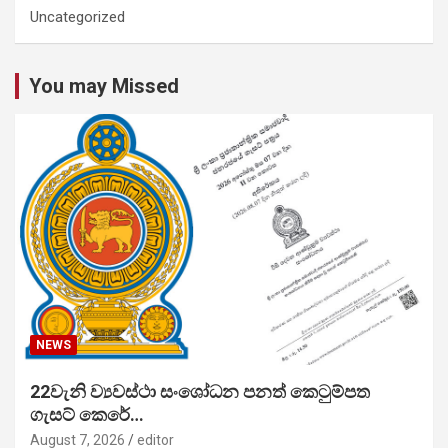
Uncategorized
You may Missed
NEWS
22වැනි ව්‍යවස්ථා සංශෝධන පනත් කෙටුම්පත
ගැසට් කෙරේ…
August 7, 2026
editor