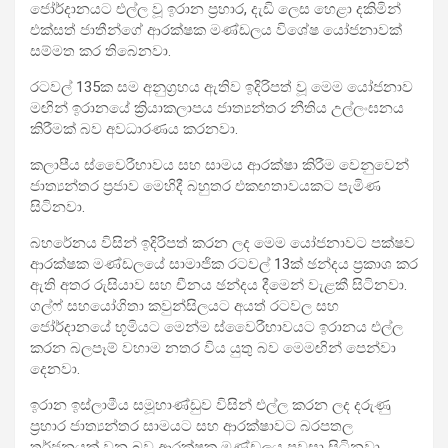
ජෝර්දානයට එල්ල වූ ඉරාන ප්‍රහාර, දැඩි ලෙස හෙළා දකිමින්
එක්සත් ජාතීන්ගේ ආරක්ෂක මණ්ඩලය විශේෂ යෝජනාවක්
සම්මත කර තිබෙනවා.
රටවල් 135ක සම අනුග්‍රහය ඇතිව ඉදිරිපත් වූ මෙම යෝජනාව
මඟින් ඉරානයේ ක්‍රියාකලාපය ජාත්‍යන්තර නීතිය උල්ලංඝනය
කිරීමක් බව අවධාරණය කරනවා.
කලාපීය ස්වෛරීභාවය සහ සාමය ආරක්ෂා කිරීම වෙනුවෙන්
ජාත්‍යන්තර ප්‍රජාව මෙහිදී බහුතර එකඟතාවයකට පැමිණ
සිටිනවා.
බහරේනය විසින් ඉදිරිපත් කරන ලද මෙම යෝජනාවට පක්ෂව
ආරක්ෂක මණ්ඩලයේ සාමාජික රටවල් 13ක් ඡන්දය ප්‍රකාශ කර
ඇති අතර රුසියාව සහ චීනය ඡන්දය දීමෙන් වැළකී සිටිනවා.
ගල්ෆ් සහයෝගිතා කවුන්සිලයට අයත් රටවල සහ
ජෝර්දානයේ භූමියට මෙන්ම ස්වෛරීභාවයට ඉරානය එල්ල
කරන බලපෑම් වහාම නතර විය යුතු බව මෙමඟින් පෙන්වා
දෙනවා.
ඉරාන ඉස්ලාමීය සමූහාණ්ඩුව විසින් එල්ල කරන ලද දරුණු
ප්‍රහාර ජාත්‍යන්තර සාමයට සහ ආරක්ෂාවට බරපතල
තර්ජනයක් වන බව ආරක්ෂක මණ්ඩලය පවසා සිටිනවා.