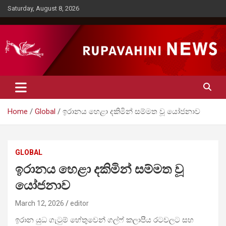
Skip
Saturday, August 8, 2026
to
content
Rupavahini News
Home
Global
ඉරානය හෙළා දකිමින් සම්මත වූ යෝජනාව
GLOBAL
ඉරානය හෙළා දකිමින් සම්මත වූ
යෝජනාව
March 12, 2026
editor
ඉරාන යුධ ගැටුම් හේතුවෙන් ගල්ෆ් කලාපීය රටවලට සහ