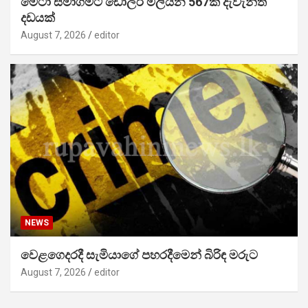
මෙටා සමාගමට ඩොලර් මිලියන 567ක දැවැන්ත
දඩයක්
August 7, 2026
editor
NEWS
වෙළගෙදරදී සැමියාගේ පහරදීමෙන් බිරිඳ මරුට
August 7, 2026
editor