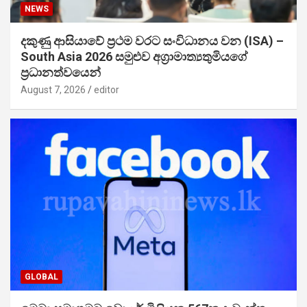
NEWS
දකුණු ආසියාවේ ප්‍රථම වරට සංවිධානය වන (ISA) –
South Asia 2026 සමුළුව අග්‍රාමාත්‍යතුමියගේ
ප්‍රධානත්වයෙන්
August 7, 2026
editor
GLOBAL