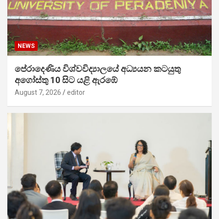
NEWS
පේරාදෙණිය විශ්වවිද්‍යාලයේ අධ්‍යයන කටයුතු
අගෝස්තු 10 සිට යළි ඇරඹේ
August 7, 2026
editor