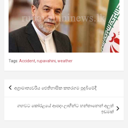
Tags:
Accident
,
rupavahini
,
weather
Post
අග්‍රාමාත්‍යවරිය ඓතිහාසික කතරගම පුදබිමේදී
navigation
ගඟවට කෝරළයේ ආපදා ලාභීන්ට හන්තානෙන් අලුත්
ඉඩමක්