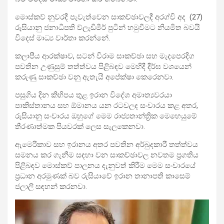
මොස්කව් නුවරදී පැවැත්වෙන සාකච්ඡාවලදී අරග්චි අද (27)
රුසියානු ජනාධිපති ව්ලැඩිමීර් පුටින් හමුවීමට නියමිත බවයි
විදෙස් මාධ්‍ය වාර්තා කරන්නේ.
කලාපීය ආරක්ෂාව, සටන් විරාම සාකච්ඡා සහ මැදපෙරදිග
පවතින උණුසුම් තත්ත්වය පිළිබඳව මෙහිදී දීර්ඝ වශයෙන්
කරුණු සාකච්ඡා වනු ඇතැයි අපේක්ෂා කෙරෙනවා.
පසුගිය දින කිහිපය තුළ ඉරාන විදේශ අමාත්‍යවරයා
පාකිස්තානය සහ ඕමානය යන රටවලද සංචාරය කළ අතර,
රුසියානු සංචාරය ඔහුගේ මෙම රාජ්‍යතාන්ත්‍රික මෙහෙයුමේ
තීරණාත්මක පියවරක් ලෙස සැලකෙනවා.
ඇමෙරිකාව සහ ඉරානය අතර පවතින අර්බුදකාරී තත්ත්වය
සමනය කර ගැනීම සඳහා වන සාකච්ඡාවල නවතම ප්‍රගතිය
පිළිබඳව මොස්කව් පාලනය දැනුවත් කිරීම මෙම සංචාරයේ
ප්‍රධාන අරමුණක් බව රුසියාවේ ඉරාන තානාපති කාසෙම්
ජලාලි සඳහන් කරනවා.