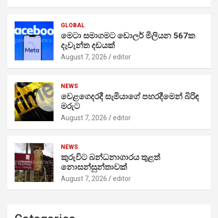
GLOBAL
මෙටා සමාගමට ඩොලර් මිලියන 567ක
දැවැන්ත දඩයක්
August 7, 2026
editor
NEWS
වෙළගෙදරදී සැමියාගේ පහරදීමෙන් බිරිඳ
මරුට
August 7, 2026
editor
NEWS
කුරුවිට බන්ධනාගාරය තුළත්
නොසන්සුන්තාවක්
August 7, 2026
editor