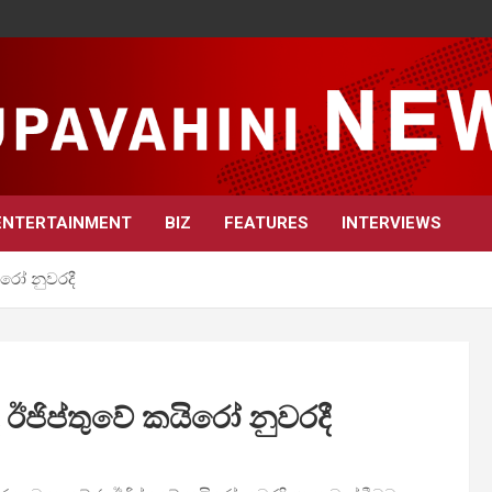
ENTERTAINMENT
BIZ
FEATURES
INTERVIEWS
යිරෝ නුවරදී
ද ඊජිප්තුවේ කයිරෝ නුවරදී