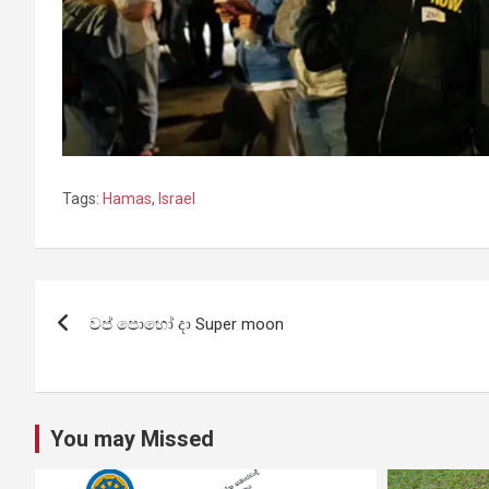
Tags:
Hamas
,
Israel
Post
වප් පොහෝ දා Super moon
navigation
You may Missed