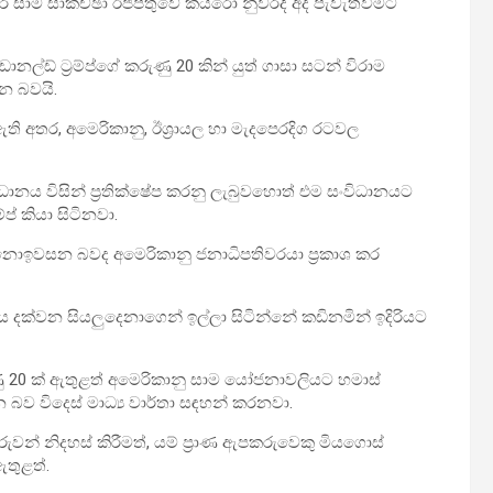
 සාම සාකච්ඡා ඊජිප්තුවේ කයිරෝ නුවරදි අද පැවැත්වීමට
නල්ඩ් ට්‍රම්ප්ගේ කරුණු 20 කින් යුත් ගාසා සටන් විරාම
න බවයි.
ති අතර, අමෙරිකානු, ඊශ්‍රායල හා මැදපෙරදිග රටවල
ානය විසින් ප්‍රතික්ෂේප කරනු ලැබුවහොත් එම සංවිධානයට
ප් කියා සිටිනවා.
දය නොඉවසන බවද අමෙරිකානු ජනාධිපතිවරයා ප්‍රකාශ කර
හය දක්වන සියලුදෙනාගෙන් ඉල්ලා සිටින්නේ කඩිනමින් ඉදිරියට
ුණු 20 ක් ඇතුළත් අමෙරිකානු සාම යෝජනාවලියට හමාස්
ව විදෙස් මාධ්‍ය වාර්තා සඳහන් කරනවා.
වන් නිදහස් කිරීමත්, යම් ප්‍රාණ ඇපකරුවෙකු මියගොස්
තුළත්.