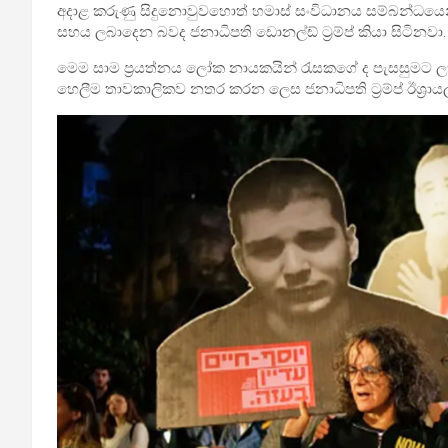
අදාළ කරුණු සිදුනොවුවහොත් හමාස් සංවිධානය සම්බන්ධයෙන් 
සහය ලබාදෙන බවද ජනාධිපති ඩොනල්ඩ් ට්‍රම්ප් කියා සිටිනවා.
මෙම සාම ප්‍රයත්නය ලෝක නායකයින් රැසකගේ ද පැසසුමට ල
හෙලීම තාවකාලිකව නතර කරන ලෙස ජනාධිපති ට්‍රම්ප් ඊශ්‍රායල