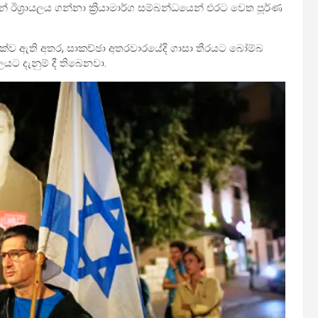
ඊශ්‍රායලය ගන්නා ක්‍රියාමාර්ග සම්බන්ධයෙන් එරට වෙත පූර්ණ
ක්ව ඇති අතර, සාකච්ඡා අතරවාරයේදි ගාසා තීරයට බෝම්බ
යට දැනුම් දී තිබෙනවා.