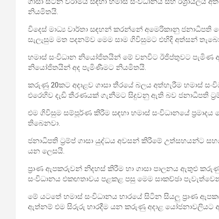
ගාසා සටන් විරාමය සඳහා හමාස් සංවිධානය සහ ඊශ්‍රායලය අතර
නියමිතයි.
විදෙස් මාධ්‍ය වාර්තා සඳහන් කරන්නේ අමෙරිකානු ජනාධිපති ඩො
සැලැසුම මත පදනම්ව මෙම සාම ගිවිසුමට එහිදි අත්සන් තැබෙ
හමාස් සංවිධාන නියෝජිතයින් මේ වනවිට ඊජිප්තුවට පැමිණ ඇ
නියෝජිතයින් අද පැමිණීමට නියමිතයි.
කරුණු 20කට අදාළව ගාසා තීරයේ බලය අත්හැරීම හමාස් සංවිධ
එරෙහිව දැඩි තීරණයක් ගැනීමට සිදුවනු ඇති බව ජනාධිපති ට්‍රම්
එම ගිවිසුම සම්පූර්ණ කිරීම සඳහා හමාස් සංවිධානයේ ප්‍රමා
තිබෙනවා.
ජනාධිපති ට්‍රම්ප් ගාසා යුද්ධය අවසන් කිරීමේ උත්සහයන්ට ස
යන ලෙසයි.
ප්‍රාණ ඇපකරුවන් නිදහස් කිරීම හා ගාසා පාලනය ඇතුළු කර
සංවිධානය එකඟතාවය පළකළ පසු මෙම සාකච්ඡා පැවැත්වෙන බ
මේ යටතේ හමාස් සංවිධානය භාරයේ සිටින සියලු ප්‍රාණ ඇපකරු
ඇත්නම් එම සිරුරු භාරදීම යන කරුණු අදාළ යෝජනාවලියට ඇ