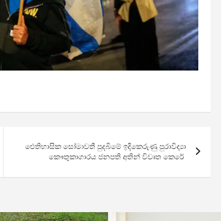
ඓතිහාසික සෝමාවතී පුදබිමේ ඉදිකෙරුණු පුරාවිද්‍යා
කෞතුකාගාරය ජනපති අතින් විවෘත කෙරේ ‍