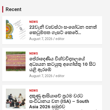
Recent
NEWS
22වැනි ව්‍යවස්ථා සංශෝධන පනත්
කෙටුම්පත ගැසට් කෙරේ…
August 7, 2026
editor
NEWS
පේරාදෙණිය විශ්වවිද්‍යාලයේ
අධ්‍යයන කටයුතු අගෝස්තු 10 සිට
යළි ඇරඹේ
August 7, 2026
editor
NEWS
දකුණු ආසියාවේ ප්‍රථම වරට
සංවිධානය වන (ISA) – South
Asia 2026 සමුළුව