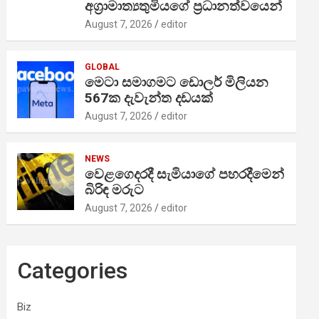
අග්‍රාමාත්‍යතුමියගේ ප්‍රධානත්වයෙන්
August 7, 2026
editor
GLOBAL
මෙටා සමාගමට ඩොලර් මිලියන
567ක දැවැන්ත දඩයක්
August 7, 2026
editor
NEWS
වෙළගෙදරදී සැමියාගේ පහරදීමෙන්
බිරිඳ මරුට
August 7, 2026
editor
Categories
Biz