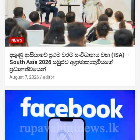
NEWS
දකුණු ආසියාවේ ප්‍රථම වරට සංවිධානය වන (ISA) –
South Asia 2026 සමුළුව අග්‍රාමාත්‍යතුමියගේ
ප්‍රධානත්වයෙන්
August 7, 2026
editor