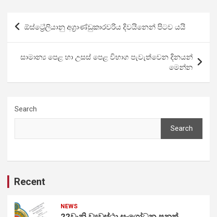
Post
ඕස්ට්‍රේලියානු අග්‍රාණ්ඩුකාරවරිය දිවයිනෙන් පිටව යයි
navigation
සාමාන්‍ය පෙළ හා උසස් පෙළ විභාග පැවැත්වෙන දිනයන්
මෙන්න
Search
Search
Recent
NEWS
22වැනි ව්‍යවස්ථා සංශෝධන පනත්