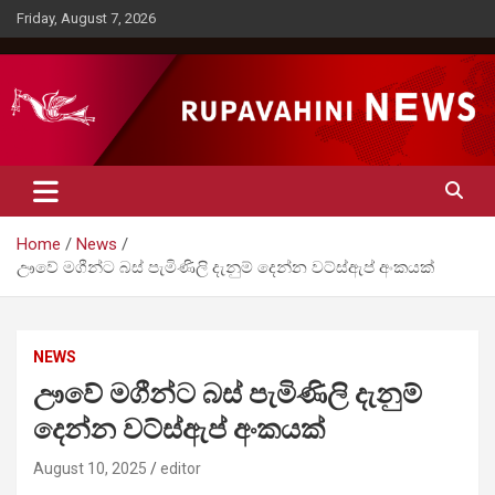
Skip
Friday, August 7, 2026
to
content
Rupavahini News
Home
News
ඌවේ මගීන්ට බස් පැමිණිලි දැනුම් දෙන්න වට්ස්ඇප් අංකයක්
NEWS
ඌවේ මගීන්ට බස් පැමිණිලි දැනුම්
දෙන්න වට්ස්ඇප් අංකයක්
August 10, 2025
editor