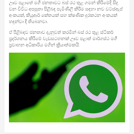
ඌව පළාතේ මගී ජනතාවට බස් රථ තුළ ගමන් කිරීමේදි සිදු
වන විවිධ අපසුතා පිළිබඳ පැමිණිලි කිරීම සඳහා නව වට්ස්ඇප්
අංකයක්, කියුආර් කේතයක් සහ ක්ෂණික දුරකථන අංකයක්
හඳුන්වා දී තිබෙනවා.
ඒ පිළිබඳව ජනතාව දැනුවත් කරමින් බස් රථ තුළ ස්ටිකර්
ප්‍රදර්ශනය කිරීමේ වැඩසටහනක් ඌව පළාත් මාර්ගස්ථ මගී
ප්‍රවාහන අධිකාරිය මගින් ක්‍රියාත්මකයි.