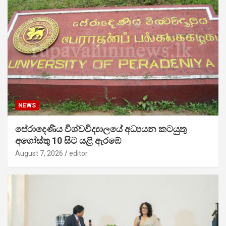
NEWS
පේරාදෙණිය විශ්වවිද්‍යාලයේ අධ්‍යයන කටයුතු
අගෝස්තු 10 සිට යළි ඇරඹේ
August 7, 2026
editor