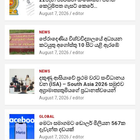
කෙටුම්පත ගැසට් කෙරේ…
August 7, 2026
editor
NEWS
පේරාදෙණිය විශ්වවිද්‍යාලයේ අධ්‍යයන
කටයුතු අගෝස්තු 10 සිට යළි ඇරඹේ
August 7, 2026
editor
NEWS
දකුණු ආසියාවේ ප්‍රථම වරට සංවිධානය
වන (ISA) – South Asia 2026 සමුළුව
අග්‍රාමාත්‍යතුමියගේ ප්‍රධානත්වයෙන්
August 7, 2026
editor
GLOBAL
මෙටා සමාගමට ඩොලර් මිලියන 567ක
දැවැන්ත දඩයක්
August 7, 2026
editor