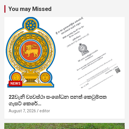
You may Missed
NEWS
22වැනි ව්‍යවස්ථා සංශෝධන පනත් කෙටුම්පත
ගැසට් කෙරේ…
August 7, 2026
editor