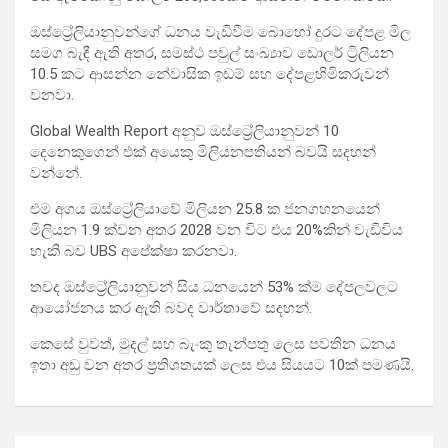
ඔස්ට්‍රේලියානුවන්ගේ ධනය වැඩිවීම බොහෝ දුරට දේපළ මිල
සමග බැඳී ඇති අතර, සමස්ථ පවුල් සංඛ්‍යාව ඩොලර් ට්‍රිලියන
10.5 කට ආසන්න නේවාසික ඉඩම් සහ දේපළහිමිකරුවන්
වනවා.
Global Wealth Report අනුව ඔස්ට්‍රේලියානුවන් 10
දෙනෙකුගෙන් එක් අයෙකු මිලියනපතියන් බවයි සදහන්
වන්නේ.
එම අගය ඔස්ට්‍රේලියාවේ මිලියන 25.8 ක ජනගහනයෙන්
මිලියන 1.9 ක්වන අතර 2028 වන විට එය 20%කින් වැඩිවිය
හැකි බව UBS අපේක්ෂා කරනවා.
තවද ඔස්ට්‍රේලියානුවන් සිය ධනයෙන් 53% ක්ම දේපලවලට
ආයෝජනය කර ඇති බවද වාර්තාවේ සදහන්.
කෙසේ වුවත්, මුදල් සහ බැංකු තැන්පතු ලෙස පවතින ධනය
ඉතා අඩු වන අතර ප්‍රතිශතයක් ලෙස එය සියයට 10ක් පමණයි.