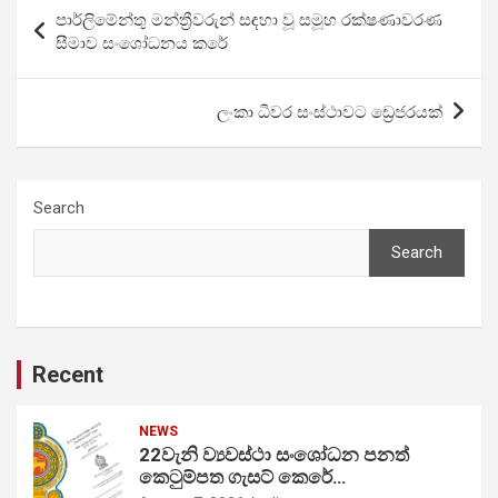
Post
පාර්ලිමේන්තු මන්ත්‍රීවරුන් සඳහා වූ සමූහ රක්ෂණාවරණ
navigation
සීමාව සංශෝධනය කරේ
ලංකා ධීවර සංස්ථාවට ඩ්‍රෙජරයක්
Search
Search
Recent
NEWS
22වැනි ව්‍යවස්ථා සංශෝධන පනත්
කෙටුම්පත ගැසට් කෙරේ…