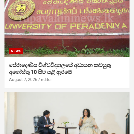
NEWS
පේරාදෙණිය විශ්වවිද්‍යාලයේ අධ්‍යයන කටයුතු
අගෝස්තු 10 සිට යළි ඇරඹේ
August 7, 2026
editor