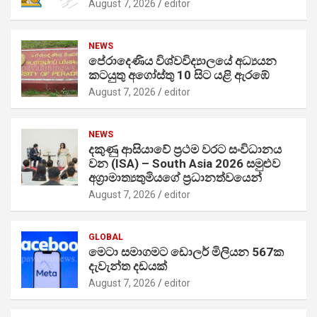
August 7, 2026
editor
NEWS
පේරාදෙණිය විශ්වවිද්‍යාලයේ අධ්‍යයන
කටයුතු අගෝස්තු 10 සිට යළි ඇරඹේ
August 7, 2026
editor
NEWS
දකුණු ආසියාවේ ප්‍රථම වරට සංවිධානය
වන (ISA) – South Asia 2026 සමුළුව
අග්‍රාමාත්‍යතුමියගේ ප්‍රධානත්වයෙන්
August 7, 2026
editor
GLOBAL
මෙටා සමාගමට ඩොලර් මිලියන 567ක
දැවැන්ත දඩයක්
August 7, 2026
editor