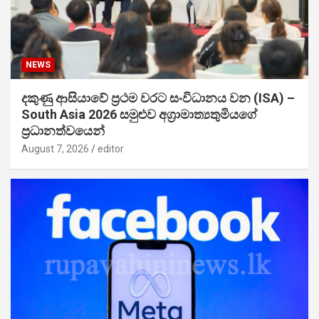
NEWS
දකුණු ආසියාවේ ප්‍රථම වරට සංවිධානය වන (ISA) –
South Asia 2026 සමුළුව අග්‍රාමාත්‍යතුමියගේ
ප්‍රධානත්වයෙන්
August 7, 2026
editor