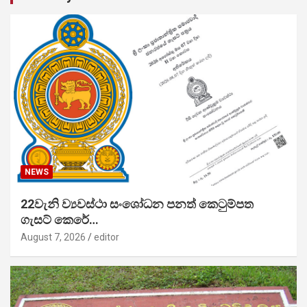
NEWS
22වැනි ව්‍යවස්ථා සංශෝධන පනත් කෙටුම්පත
ගැසට් කෙරේ…
August 7, 2026
editor