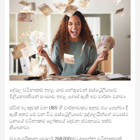
දේපල වටිනාකම් ඉහළ යාම හේතුවෙන් ඔස්ට්‍රේලියාවේ
මිලියනපතියන් සංඛ්‍යාව ඉහළ ගොස් ඇති බව වාර්තා වනවා.
ස්විස් බැංකුවක් වන UBS හි වාර්තාවකට අනුව එය පෙන්වා දී
ඇති අතර මේ වන විට ඔස්ට්‍රේලියාවේ පුද්ගලයින්ගේ මධ්‍යස්ථ
ධනයේ වටිනාකම ලෝකයේ දෙවන ස්ථානයට පත්ව
තිබෙනවා.
එය ඇමරිකානු ඩොලර් 268,000කට ආසන්න වටිනාකමක්.