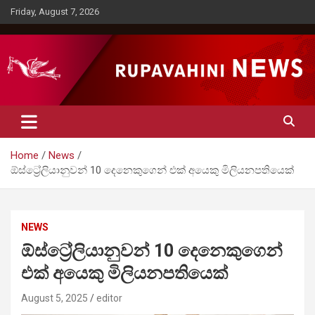
Skip
Friday, August 7, 2026
to
content
Rupavahini News
Home
News
ඕස්ට්‍රේලියානුවන් 10 දෙනෙකුගෙන් එක් අයෙකු මිලියනපතියෙක්
NEWS
ඕස්ට්‍රේලියානුවන් 10 දෙනෙකුගෙන්
එක් අයෙකු මිලියනපතියෙක්
August 5, 2025
editor