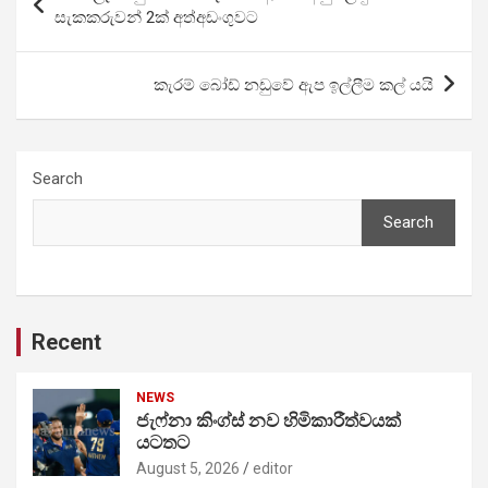
navigation
සැකකරුවන් 2ක් අත්අඩංගුවට
කැරම් බෝඩ් නඩුවේ ඇප ඉල්ලීම කල් යයි
Search
Search
Recent
NEWS
ජැෆ්නා කිංග්ස් නව හිමිකාරීත්වයක්
යටතට
August 5, 2026
editor