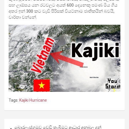
සහ ලාඕසය යන රටවලට අයත් 600 දෙනෙකු පමණ මිය ගිය
අතර ඉන් 300 කට වැඩි පිරිසක් වියට්නාම ජාතිකයින් බවයි,
වාර්තා වන්නේ.
Tags:
Kajiki Hurricane
Post
බොරලැස්ගමුව වෙඩි තැබීමට ආධාර අනුබල දුන්