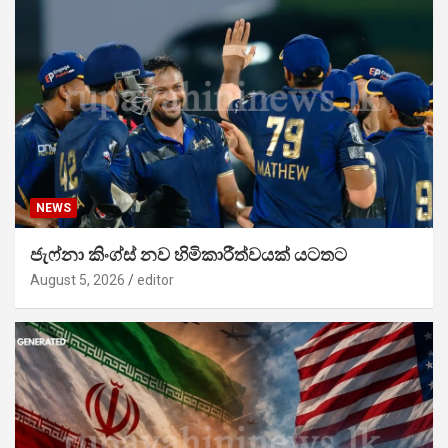
NEWS
ජැෆ්නා කිංග්ස් නව හිමිකාරීත්වයක් යටතට
August 5, 2026
editor