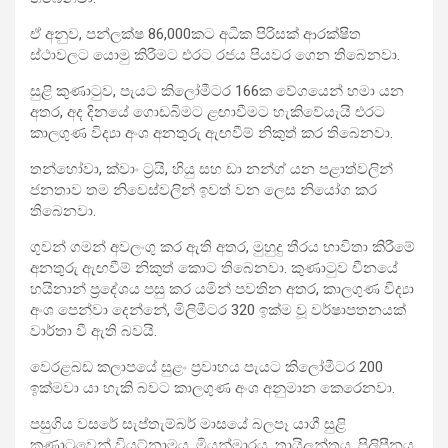
ඒ අනුව, පන්ලක්ෂ 86,000කට අධික පිරිසක් ආරක්ෂිත
ස්ථාවලට යොමු කිරීමට එ‍රට රජය පියවර ගෙන තිබෙනවා.
සුළි කුණාටුව, පැයට කිලෝමීටර 166ක වේගයෙන් හමා යන
අතර, අද දිනයේ ගොඩබිමට ළඟාවීමට හැකිවේයැයි එරට
කාලගුණ විද්‍යා අංශ අනතුරු ඇඟවීම් නිකුත් කර තිබෙනවා.
තන්හෝවා, ක්වාං ට්‍රයි, හියු සහ ඩා නන්ග් යන පළාත්වලින්
ජනතාව තම ‍නිවෙස්වලින් ඉවත් වන ලෙස නියෝග කර
තිබෙනවා.
ගුවන් ගමන් අවලංගු කර ඇති අතර, මුහුදු තීරය භාවිතා කිරීමේ
අනතුරු ඇඟවීම් නිකුත් කොට තිබෙනවා. කුණාටුව චීනයේ
හයිනාන් ප්‍රදේශය පසු කර යමින් පවතින අතර, කාලගුණ විද්‍යා
අංශ පෙන්වා දෙන්නේ, මිලිමීටර 320 ඉක්ම වූ වර්ෂාපතනයක්
වාර්තා වී ඇති බවයි.
වෙරළබඩ කලාපයේ සුළං ප්‍රවාහය පැයට කිලෝමීටර 200
ඉක්මවා යා හැකි බවට කාලගුණ අංශ අනුමාන කෙරෙනවා.
පසුගිය වසරේ සැප්තැම්බර් මාසයේ බලපෑ යාගී සුළි
කුණාටුවෙන් වියට්නාමය, මියන්මාරය, තායිලන්තය, පිලිපීනය