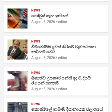
NEWS
හෝමුස් ගැන ඉඟියක්
August 5, 2026
editor
NEWS
බිම්බෝම්බ ඉවත් කිරීමේ වැඩසටහන
කඩිනම් වෙයි
August 5, 2026
editor
NEWS
ශිෂ්‍යත්ව උපකාර පන්ති අද මැදියම්
රැයෙන් තහනම්
August 5, 2026
editor
NEWS
කොත්මලේ ගාමිණී දිසානායක ජලාශයේ