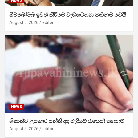
NEWS
බිම්බෝම්බ ඉවත් කිරීමේ වැඩසටහන කඩිනම් වෙයි
August 5, 2026
editor
NEWS
ශිෂ්‍යත්ව උපකාර පන්ති අද මැදියම් රැයෙන් තහනම්
August 5, 2026
editor