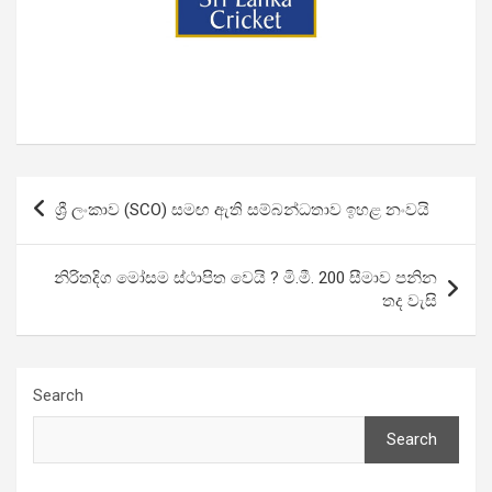
Post
ශ්‍රී ලංකාව (SCO) සමඟ ඇති සම්බන්ධතාව ඉහළ නංවයි
navigation
නිරිතදිග මෝසම ස්ථාපිත වෙයි ? මි.මී. 200 සීමාව පනින
තද වැසි
Search
Search