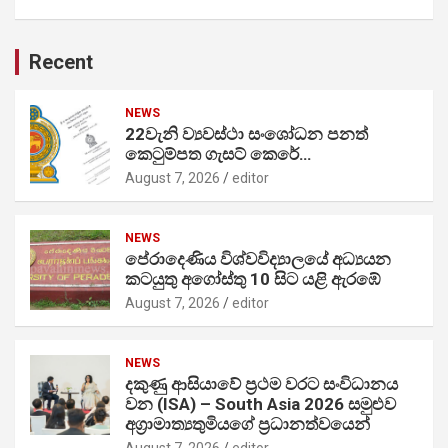
Recent
NEWS
22වැනි ව්‍යවස්ථා සංශෝධන පනත්
කෙටුම්පත ගැසට් කෙරේ…
August 7, 2026
editor
NEWS
පේරාදෙණිය විශ්වවිද්‍යාලයේ අධ්‍යයන
කටයුතු අගෝස්තු 10 සිට යළි ඇරඹේ
August 7, 2026
editor
NEWS
දකුණු ආසියාවේ ප්‍රථම වරට සංවිධානය
වන (ISA) – South Asia 2026 සමුළුව
අග්‍රාමාත්‍යතුමියගේ ප්‍රධානත්වයෙන්
August 7, 2026
editor