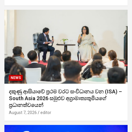
NEWS
දකුණු ආසියාවේ ප්‍රථම වරට සංවිධානය වන (ISA) –
South Asia 2026 සමුළුව අග්‍රාමාත්‍යතුමියගේ
ප්‍රධානත්වයෙන්
August 7, 2026
editor