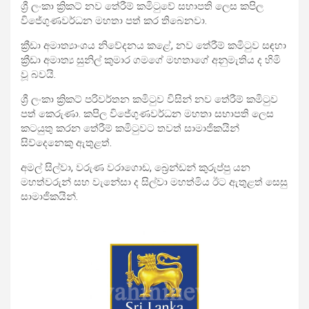
ශ්‍රී ලංකා ක්‍රිකට් නව තේරීම් කමිටුවේ සභාපති ලෙස කපිල
විජේගුණවර්ධන මහතා පත් කර තිබෙනවා.
ක්‍රීඩා අමාත්‍යාංශය නිවේදනය කළේ, නව තේරීම් කමිටුව සඳහා
ක්‍රීඩා අමාත්‍ය සුනිල් කුමාර ගමගේ මහතාගේ අනුමැතිය ද හිමි
වූ බවයි.
ශ්‍රී ලංකා ක්‍රිකට් පරිවර්තන කමිටුව විසින් නව තේරීම් කමිටුව
පත් කෙරුණා. කපිල විජේගුණවර්ධන මහතා සභාපති ලෙස
කටයුතු කරන තේරීම් කමිටුවට තවත් සාමාජිකයින්
සිව්දෙනෙකු ඇතුළත්.
අමල් සිල්වා, වරුණ වරාගොඩ, බ්‍රෙන්ඩන් කුරුප්පු යන
මහත්වරුන් සහ වැනේසා ද සිල්වා මහත්මිය ඊට ඇතුළත් සෙසු
සාමාජිකයින්.