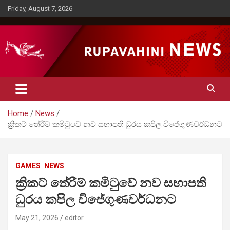
Skip
Friday, August 7, 2026
to
content
Rupavahini News
Home
News
ක්‍රිකට් තේරීම් කමිටුවේ නව සභාපති ධුරය කපිල විජේගුණවර්ධනට
GAMES
NEWS
ක්‍රිකට් තේරීම් කමිටුවේ නව සභාපති
ධුරය කපිල විජේගුණවර්ධනට
May 21, 2026
editor