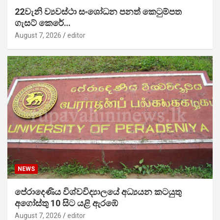
22වැනි ව්‍යවස්ථා සංශෝධන පනත් කෙටුම්පත
ගැසට් කෙරේ…
August 7, 2026
editor
NEWS
පේරාදෙණිය විශ්වවිද්‍යාලයේ අධ්‍යයන කටයුතු
අගෝස්තු 10 සිට යළි ඇරඹේ
August 7, 2026
editor