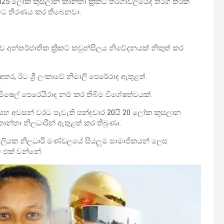
025 ලෝක කුසලාන කාන්තා ක්‍රිකට් තරගාවලියේදී තරග තීරක
ීමට තීරණය කර තිබෙනවා.
 අන්තර්ජාතික ක්‍රිකට් කවුන්සිලය නිවේදනයක් නිකුත් කර
ර, ඊට ශ්‍රී ලංකාවේ නිමාලි පෙරේරාද ඇතුළත්.
මිෂෙල් පෙරෙයිරාද නම් කර තිබීම විශේෂත්වයක්.
ළෙල සහ අවසන් වරට පැවැති පන්දුවාර 20යි 20 ලෝක කුසලාන
 කාන්තා නිලධාරීන් ඇතුළත් කර තිබුණා.
වලියක නිලධාරි මණ්ඩලයේ සියලුම සාමාජිකයන් ලෙස
 එක් වන්නේ.