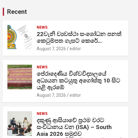
Recent
NEWS
22වැනි ව්‍යවස්ථා සංශෝධන පනත්
කෙටුම්පත ගැසට් කෙරේ…
August 7, 2026
editor
NEWS
පේරාදෙණිය විශ්වවිද්‍යාලයේ
අධ්‍යයන කටයුතු අගෝස්තු 10 සිට
යළි ඇරඹේ
August 7, 2026
editor
NEWS
දකුණු ආසියාවේ ප්‍රථම වරට
සංවිධානය වන (ISA) – South
Asia 2026 සමුළුව