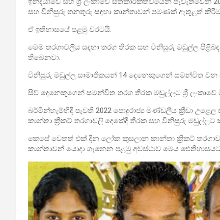
ඉන්දියාවේ සහ ශ්‍රී ලංකාවේ සත්කාරකත්වයෙන් පැවැත්වෙන 2
සහ විනිසුරු තනතුරු සඳහා කාන්තාවන් පමණක් ඇතුළත් කිර
ඒ ඉතිහාසයේ පළමු වරටයි.
මෙම තරගාවලිය සඳහා තරග තීරක සහ විනිසුරු මඩුල්ල පිළිබඳව
තිබෙනවා.
විනිසුරු මඩුල්ල සාමාජිකයන් 14 දෙනෙකුගෙන් සමන්විත වන අත
සිව් දෙනෙකුගෙන් සමන්විත තරග තීරක මඩුල්ලට ශ්‍රී ලංකාවේ 
බර්මින්හැම්හිදී පැවති 2022 පොදුරාජ්‍ය මණ්ඩලීය ක්‍රීඩා උ
කාන්තා ක්‍රිකට් තරගාවලි දෙකේදී තීරක සහ විනිසුරු මඩුල්ලට
කෙසේ වෙතත් එක් දින ලෝක කුසලාන කාන්තා ක්‍රිකට් තරගා
කාන්තාවන් යොදා ගැනෙන පළමු අවස්ථාව මෙය ඓතිහාසයට