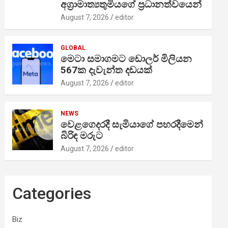
අග්‍රාමාත්‍යතුමියගේ ප්‍රධානත්වයෙන්
August 7, 2026
editor
GLOBAL
මෙටා සමාගමට ඩොලර් මිලියන
567ක දැවැන්ත දඩයක්
August 7, 2026
editor
NEWS
වෙළගෙදරදී සැමියාගේ පහරදීමෙන්
බිරිඳ මරුට
August 7, 2026
editor
Categories
Biz