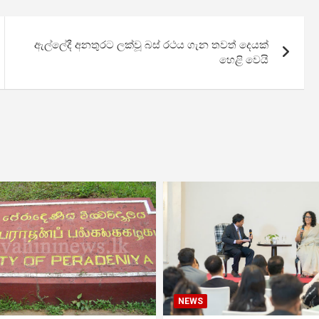
ඇල්ලේදී අනතුරට ලක්වූ බස් රථය ගැන තවත් දෙයක්
හෙළි වෙයි
NEWS