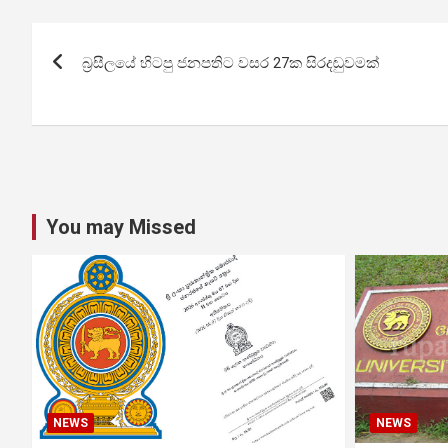
Post
බ්‍රසීලයේ හිටපු ජනපතිට වසර 27ක සිරදඬුවමක්
navigation
You may Missed
NEWS
NEWS