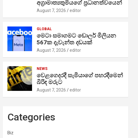
අග්‍රාමාත්‍යතුමියගේ ප්‍රධානත්වයෙන්
August 7, 2026
editor
GLOBAL
මෙටා සමාගමට ඩොලර් මිලියන
567ක දැවැන්ත දඩයක්
August 7, 2026
editor
NEWS
වෙළගෙදරදී සැමියාගේ පහරදීමෙන්
බිරිඳ මරුට
August 7, 2026
editor
Categories
Biz