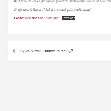
කැබිනට් තීරණ දැනුම්දීමේ ප්‍රවෘත්ති සාකච්ඡාව මේ වන විට ආ
ඒ අමාත්‍ය විජිත හේරත් මහතාගේ ප්‍රධානත්වයෙන්.
Cabinet Decisions on 16.02.2026
Download
Post
පළාත් රැසකට 100mm ක තද වැසි
navigation