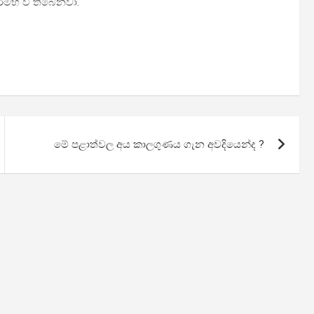
රම්භ වී තිබෙනවා.
මේ පළාත්වල අය කාලගුණය ගැන අවදියෙන්ද ?