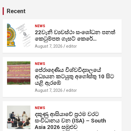
Recent
NEWS
22වැනි ව්‍යවස්ථා සංශෝධන පනත්
කෙටුම්පත ගැසට් කෙරේ…
August 7, 2026
editor
NEWS
පේරාදෙණිය විශ්වවිද්‍යාලයේ
අධ්‍යයන කටයුතු අගෝස්තු 10 සිට
යළි ඇරඹේ
August 7, 2026
editor
NEWS
දකුණු ආසියාවේ ප්‍රථම වරට
සංවිධානය වන (ISA) – South
Asia 2026 සමුළුව