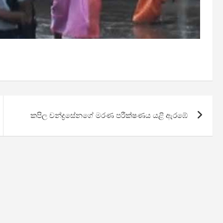
කපිල චන්ද්‍රසේනගේ මරණ පරීක්ෂණය යළි ඇරඹේ