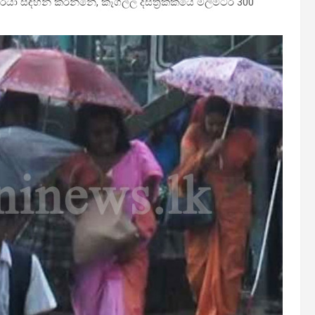
යා සඳහන් කරන්නේ, කෑගල්ල දිස්ත්‍රික්කයේ මිලිමීටර 300