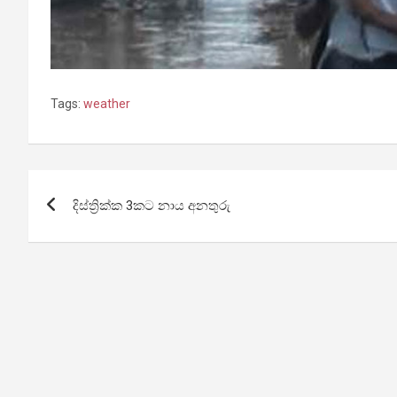
Tags:
weather
Post
දිස්ත්‍රික්ක 3කට නාය අනතුරු
navigation