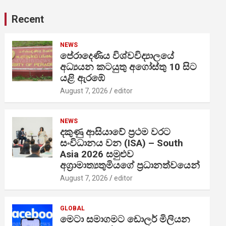
Recent
NEWS
පේරාදෙණිය විශ්වවිද්‍යාලයේ
අධ්‍යයන කටයුතු අගෝස්තු 10 සිට
යළි ඇරඹේ
August 7, 2026
editor
NEWS
දකුණු ආසියාවේ ප්‍රථම වරට
සංවිධානය වන (ISA) – South
Asia 2026 සමුළුව
අග්‍රාමාත්‍යතුමියගේ ප්‍රධානත්වයෙන්
August 7, 2026
editor
GLOBAL
මෙටා සමාගමට ඩොලර් මිලියන