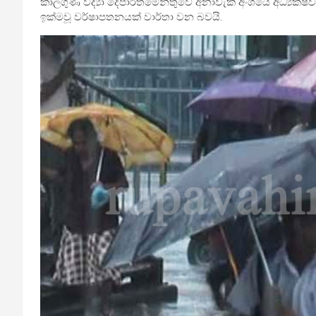
කාලගුණ විද්‍යා දෙපාර්තමේන්තුවේ අනාවැකි අංශයේ අධ්‍යක්ෂවර
ඉක්මවූ වර්ෂාපතනයක් වාර්තා වන බවයි.