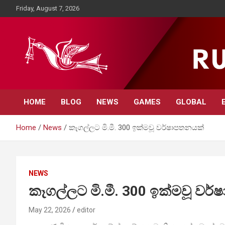
Skip
Friday, August 7, 2026
to
content
Rupavahini News
HOME
BLOG
NEWS
GAMES
GLOBAL
Home
News
කෑගල්ලට මි.මී. 300 ඉක්මවූ වර්ෂාපතනයක්
NEWS
කෑගල්ලට මි.මී. 300 ඉක්මවූ වර
May 22, 2026
editor