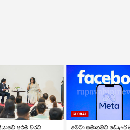
GLOBAL
ියාවේ ප්‍රථම වරට
මෙටා සමාගමට ඩොලර් 