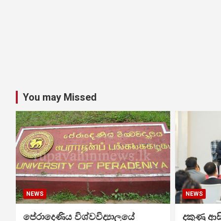
You may Missed
NEWS
NEWS
පේරාදෙණිය විශ්වවිද්‍යාලයේ
දකුණු ආස