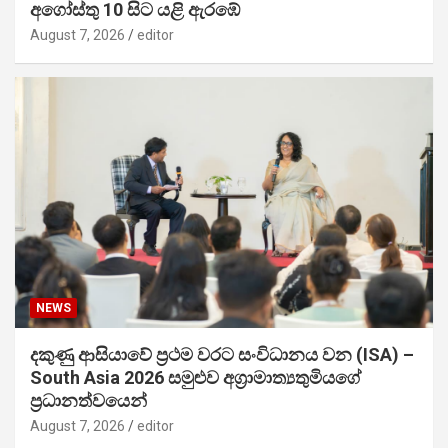
අගෝස්තු 10 සිට යළි ඇරඹේ
August 7, 2026
editor
NEWS
දකුණු ආසියාවේ ප්‍රථම වරට සංවිධානය වන (ISA) –
South Asia 2026 සමුළුව අග්‍රාමාත්‍යතුමියගේ
ප්‍රධානත්වයෙන්
August 7, 2026
editor