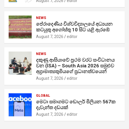
August 7, 2026
editor
NEWS
පේරාදෙණිය විශ්වවිද්‍යාලයේ අධ්‍යයන
කටයුතු අගෝස්තු 10 සිට යළි ඇරඹේ
August 7, 2026
editor
NEWS
දකුණු ආසියාවේ ප්‍රථම වරට සංවිධානය
වන (ISA) – South Asia 2026 සමුළුව
අග්‍රාමාත්‍යතුමියගේ ප්‍රධානත්වයෙන්
August 7, 2026
editor
GLOBAL
මෙටා සමාගමට ඩොලර් මිලියන 567ක
දැවැන්ත දඩයක්
August 7, 2026
editor