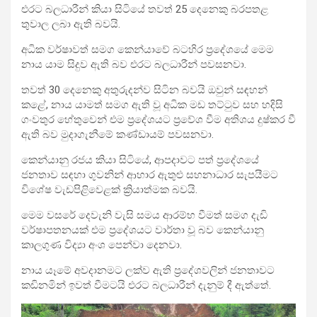
එරට බලධාරීන් කියා සිටියේ තවත් 25 දෙනෙකු බරපතළ
තුවාල ලබා ඇති බවයි.
අධික වර්ෂාවත් සමග කෙන්යාවේ බටහිර ප්‍රදේශයේ මෙම
නාය යාම සිදුව ඇති බව එරට බලධාරීන් පවසනවා.
තවත් 30 දෙනෙකු අතුරුදන්ව සිටින බවයි ඔවුන් සඳහන්
ක‍ළේ, නාය යාමත් සමග ඇති වූ අධික මඩ තට්ටුව සහ හදිසි
ගංවතුර හේතුවෙන් එම ප්‍රදේශයට ප්‍රවේශ වීම අතිශය දුෂ්කර වී
ඇති බව මුදාගැනීමේ කණ්ඩායම් පවසනවා.
කෙන්යානු රජය කියා සිටියේ, ආපදාවට පත් ප්‍රදේශයේ
ජනතාව සඳහා ගුවනින් ආහාර ඇතුළු සහනාධාර සැපයීමට
විශේෂ වැඩපිළිවෙළක් ක්‍රියාත්මක බවයි.
මෙම වසරේ දෙවැනි වැසි සමය ආරම්භ වීමත් සමග දැඩි
වර්ෂාපතනයක් එම ප්‍රදේශයට වාර්තා වූ බව කෙන්යානු
කාලගුණ විද්‍යා අංශ පෙන්වා දෙනවා.
නාය යෑමේ අවදානමට ලක්ව ඇති ප්‍රදේශවලින් ජනතාවට
කඩිනමින් ඉවත් වීමටයි එරට බලධාරීන් දැනුම් දී ඇත්තේ.