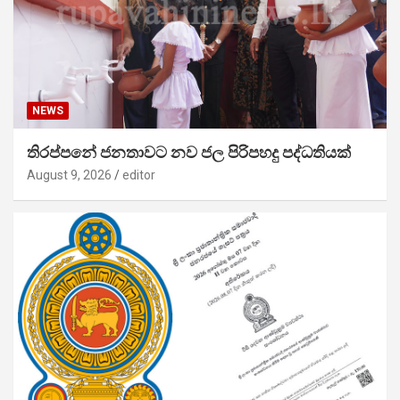
NEWS
තිරප්පනේ ජනතාවට නව ජල පිරිපහදු පද්ධතියක්
August 9, 2026
editor