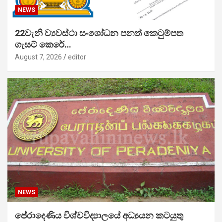
NEWS
22වැනි ව්‍යවස්ථා සංශෝධන පනත් කෙටුම්පත
ගැසට් කෙරේ…
August 7, 2026
editor
NEWS
පේරාදෙණිය විශ්වවිද්‍යාලයේ අධ්‍යයන කටයුතු