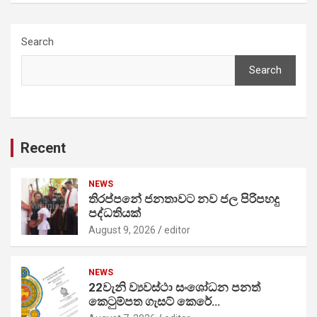
Search
Search
Recent
NEWS
තිරප්පනේ ජනතාවට නව ජල පිරිපහදු
පද්ධතියක්
August 9, 2026
editor
NEWS
22වැනි ව්‍යවස්ථා සංශෝධන පනත්
කෙටුම්පත ගැසට් කෙරේ…