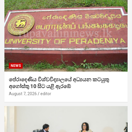
NEWS
පේරාදෙණිය විශ්වවිද්‍යාලයේ අධ්‍යයන කටයුතු
අගෝස්තු 10 සිට යළි ඇරඹේ
August 7, 2026
editor