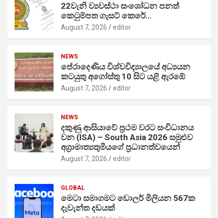
22වැනි ව්‍යවස්ථා සංශෝධන පනත්
කෙටුම්පත ගැසට් කෙරේ…
August 7, 2026
editor
NEWS
පේරාදෙණිය විශ්වවිද්‍යාලයේ අධ්‍යයන
කටයුතු අගෝස්තු 10 සිට යළි ඇරඹේ
August 7, 2026
editor
NEWS
දකුණු ආසියාවේ ප්‍රථම වරට සංවිධානය
වන (ISA) – South Asia 2026 සමුළුව
අග්‍රාමාත්‍යතුමියගේ ප්‍රධානත්වයෙන්
August 7, 2026
editor
GLOBAL
මෙටා සමාගමට ඩොලර් මිලියන 567ක
දැවැන්ත දඩයක්