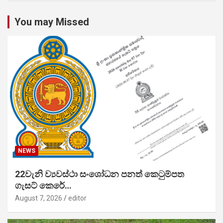
You may Missed
NEWS
22වැනි ව්‍යවස්ථා සංශෝධන පනත් කෙටුම්පත
ගැසට් කෙරේ…
August 7, 2026
editor