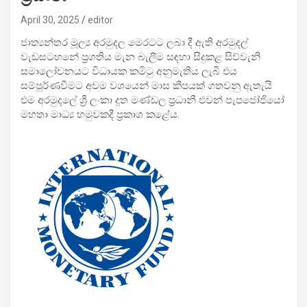
April 30, 2025
editor
ජාත්‍යන්තර මූල්‍ය අරමුදල මෙරටට ලබා දී ඇති අරමුදල්
වැඩසටහනේ ප්‍රගතිය මැන බැලීම සඳහා සිදුකළ සිව්වැනි
සමාලෝචනයට විධායක කමිටු අනුමැතිය ලැබී එය
සම්පූර්ණවීමට අවම වශයෙන් මාස කීපයක් ගතවනු ඇතැයි
එම අරමුදලේ ශ්‍රී ලංකා දූත මණ්ඩල ප්‍රධානී එවන් පැපජෝජියෝ
මහතා මාධ්‍ය හමුවකදී ප්‍රකාශ කළේය.