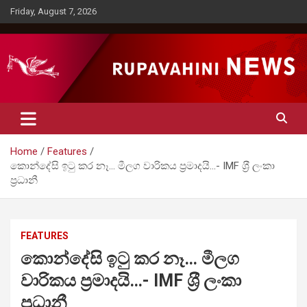
Skip
Friday, August 7, 2026
to
content
Rupavahini News
Home
Features
කොන්දේසි ඉටු කර නෑ… මීලග වාරිකය ප‍්‍රමාදයි…- IMF ශ‍්‍රී ලංකා
ප‍්‍රධානී
FEATURES
කොන්දේසි ඉටු කර නෑ… මීලග
වාරිකය ප‍්‍රමාදයි…- IMF ශ‍්‍රී ලංකා
ප‍්‍රධානී