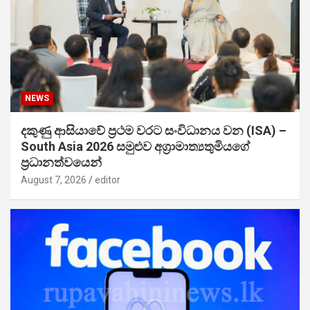
NEWS
දකුණු ආසියාවේ ප්‍රථම වරට සංවිධානය වන (ISA) –
South Asia 2026 සමුළුව අග්‍රාමාත්‍යතුමියගේ
ප්‍රධානත්වයෙන්
August 7, 2026
editor