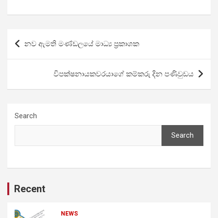
Post
නව ඇමති මණ්ඩලයේ මාධ්‍ය ප්‍රකාශක
navigation
විපක්ෂනායකවරයාගේ කම්කරු දින පණිවුඩය
Search
Search
Recent
NEWS