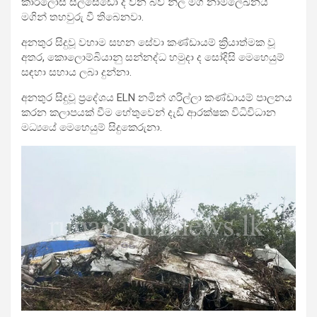
කාර්ලෝස් සල්සෙඩෝ ද වන බව නිල මගී නාමලේඛනය
මගින් තහවුරු වී තිබෙනවා.
අනතුර සිදුවූ වහාම සහන සේවා කණ්ඩායම් ක්‍රියාත්මක වූ
අතර, කොලොම්බියානු සන්නද්ධ හමුදා ද සෝදිසි මෙහෙයුම්
සඳහා සහාය ලබා දුන්නා.
අනතුර සිදුවූ ප්‍රදේශය ELN නමින් ගරිල්ලා කණ්ඩායම් පාලනය
කරන කලාපයක් වීම හේතුවෙන් දැඩි ආරක්ෂක විධිවිධාන
මධ්‍යයේ මෙහෙයුම් සිදුකෙරුනා.