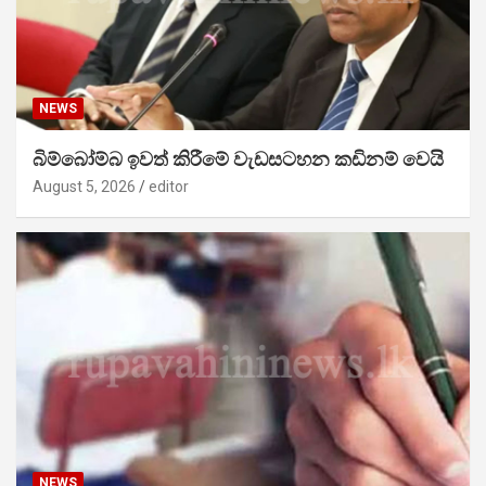
NEWS
බිම්බෝම්බ ඉවත් කිරීමේ වැඩසටහන කඩිනම් වෙයි
August 5, 2026
editor
NEWS