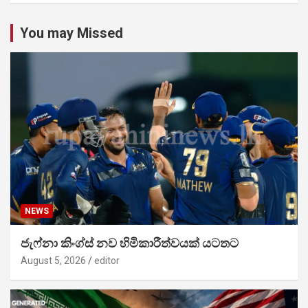
You may Missed
NEWS
ජැෆ්නා කිංග්ස් නව හිමිකාරීත්වයක් යටතට
August 5, 2026
editor