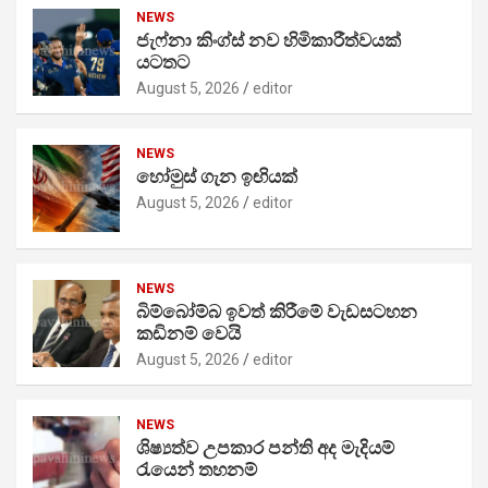
NEWS
ජැෆ්නා කිංග්ස් නව හිමිකාරීත්වයක්
යටතට
August 5, 2026
editor
NEWS
හෝමුස් ගැන ඉඟියක්
August 5, 2026
editor
NEWS
බිම්බෝම්බ ඉවත් කිරීමේ වැඩසටහන
කඩිනම් වෙයි
August 5, 2026
editor
NEWS
ශිෂ්‍යත්ව උපකාර පන්ති අද මැදියම්
රැයෙන් තහනම්