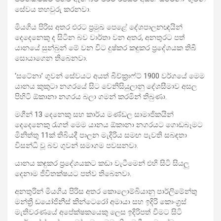
සේවය තහවුරු කරනවා.
මියගිය පිරිස අතර එරට ප්‍රමුඛ පෙළේ දේශපාලනඥයින්
දෙදෙනෙකු ද සිටින බව වාර්තා වන අතර, අනතුරට පත්
යානයේ සුන්බුන් මේ වන විට දුෂ්කර කඳුකර ප්‍රදේශයක තිබී
සොයාගෙන තිබෙනවා.
‘සටේනා’ ගුවන් සේවයට අයත් බීච්ක්‍රාෆ්ට් 1900 වර්ගයේ මෙම
යානය කුකුටා නගරයේ සිට වෙනිසියුලානු දේශසීමාව අසල
පිහිටි ඕකානා නගරය බලා ගමන් කරමින් තිබුණා.
මගීන් 13 දෙනෙකු සහ කාර්ය මණ්ඩල සාමාජිකයින්
දෙදෙනෙකු රැගත් මෙම යානය ඕකානා නගරයට ගොඩබෑමට
මිනිත්තු 11ක් තිබියදී පාලන මැදිරිය සමඟ පැවති සබඳතා
විසන්ධි වූ බව ගුවන් සමාගම පවසනවා.
යානය කඳුකර ප්‍රදේශයකට කඩා වැටීමෙන් එහි සිටි සියලු
දෙනාම ජීවිතක්ෂයට පත්ව තිබෙනවා.
අනතුරින් මියගිය පිරිස අතර කොලොම්බියානු පාර්ලිමේන්තු
මන්ත්‍රී ඩයෝජිනීස් කින්ටෙරෝ අමායා සහ ඉදිරි කොංග්‍රස්
මැතිවරණයේ අපේක්ෂකයෙකු ලෙස ඉදිරිපත් වීමට සිටි