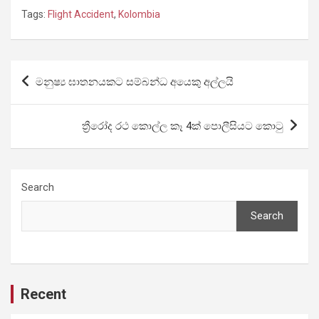
Tags:
Flight Accident
,
Kolombia
Post
මනුෂ්‍ය ඝාතනයකට සම්බන්ධ අයෙකු අල්ලයි
navigation
ත්‍රීරෝද රථ කොල්ල කෑ 4ක් පොලීසියට කොටු
Search
Search
Recent