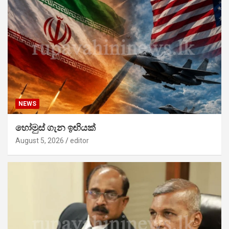
NEWS
හෝමුස් ගැන ඉඟියක්
August 5, 2026
editor