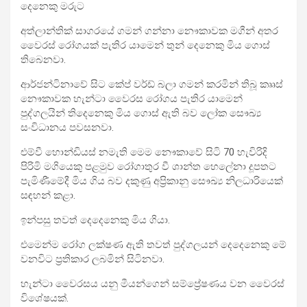
දෙනෙකු මරුට
අත්ලාන්තික් සාගරයේ ගමන් ගන්නා නෞකාවක මගීන් අතර
වෛරස් රෝගයක් පැතිර යාමෙන් තුන් දෙනෙකු මිය ගොස්
තිබෙනවා.
ආර්ජන්ටිනාවේ සිට කේප් වර්ඩ් බලා ගමන් කරමින් තිබූ කෲස්
නෞකාවක හැන්ටා වෛරස රෝගය පැතිර යාමෙන්
පුද්ගලයින් තිදෙනෙකු මිය ගොස් ඇති බව ලෝක සෞඛ්‍ය
සංවිධානය පවසනවා.
එම්වී හොන්ඩියස් නමැති මෙම නෞකාවේ සිටි 70 හැවිරිදි
පිරිමි මගියෙකු පළමුව රෝගාතුර වී ශාන්ත හෙලේනා දූපතට
පැමිණීමේදී මිය ගිය බව දකුණු අප්‍රිකානු සෞඛ්‍ය නිලධාරියෙක්
සඳහන් කළා.
ඉන්පසු තවත් දෙදෙනෙකු මිය ගියා.
එමෙන්ම රෝග ලක්ෂණ ඇති තවත් පුද්ගලයන් දෙදෙනෙකු මේ
වනවිට ප්‍රතිකාර ලබමින් සිටිනවා.
හැන්ටා වෛරසය යනු මීයන්ගෙන් සම්ප්‍රේෂණය වන වෛරස්
විශේෂයක්.