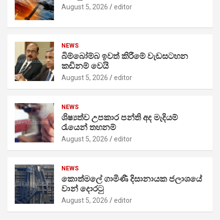
August 5, 2026
editor
NEWS
බිම්බෝම්බ ඉවත් කිරීමේ වැඩසටහන
කඩිනම් වෙයි
August 5, 2026
editor
NEWS
ශිෂ්‍යත්ව උපකාර පන්ති අද මැදියම්
රැයෙන් තහනම්
August 5, 2026
editor
NEWS
කොත්මලේ ගාමිණී දිසානායක ජලාශයේ
වාන් දොරටු
August 5, 2026
editor