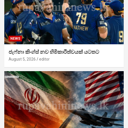
NEWS
ජැෆ්නා කිංග්ස් නව හිමිකාරීත්වයක් යටතට
August 5, 2026
editor