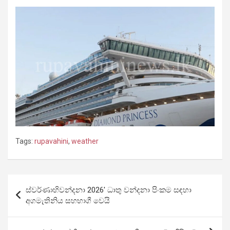
Tags:
rupavahini
,
weather
Post
ස්වර්ණාභිවන්දනා 2026′ ධාතු වන්දනා පිංකම සඳහා
navigation
අගමැතිනිය සහභාගී වෙයි