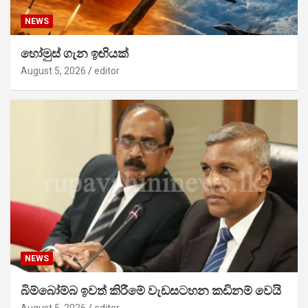
NEWS
හෝමුස් ගැන ඉඟියක්
August 5, 2026
editor
NEWS
බිම්බෝම්බ ඉවත් කිරීමේ වැඩසටහන කඩිනම් වෙයි