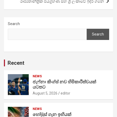
රාජ්‍යතාන්ත්‍රික ජයග්‍රහණ සහ ශ්‍රී ලංකාවේ ඉදිරි ගමන
Search
Search
Recent
NEWS
ජැෆ්නා කිංග්ස් නව හිමිකාරීත්වයක්
යටතට
August 5, 2026
editor
NEWS
හෝමුස් ගැන ඉඟියක්