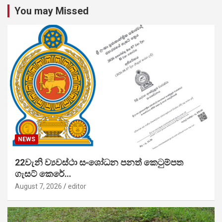
You may Missed
NEWS
22වැනි ව්‍යවස්ථා සංශෝධන පනත් කෙටුම්පත
ගැසට් කෙරේ…
August 7, 2026
editor