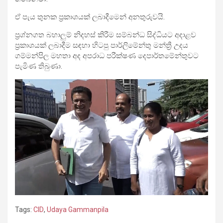
ඒ පැය තුනක ප්‍රකාශයක් ලබාදීමෙන් අනතුරුවයි.
ප්‍රශ්නගත බහාලුම් නිදහස් කිරීම සම්බන්ධ සිද්ධියට අදාළව
ප්‍රකාශයක් ලබාදීම සඳහා හිටපු පාර්ලිමේන්තු මන්ත්‍රී උදය
ගම්මන්පිල මහතා අද අපරාධ පරීක්ෂණ දෙපාර්තමේන්තුවට
පැමිණ තිබුණා.
Tags:
CID
,
Udaya Gammanpila