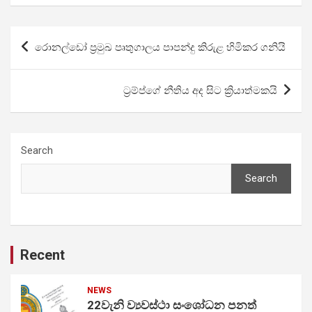
Post
රොනල්ඩෝ ප්‍රමුඛ පෘතුගාලය පාපන්දු කිරුළ හිමිකර ගනියි
navigation
ට්‍රම්ප්ගේ නීතිය අද සිට ක්‍රියාත්මකයි
Search
Search
Recent
NEWS
22වැනි ව්‍යවස්ථා සංශෝධන පනත්