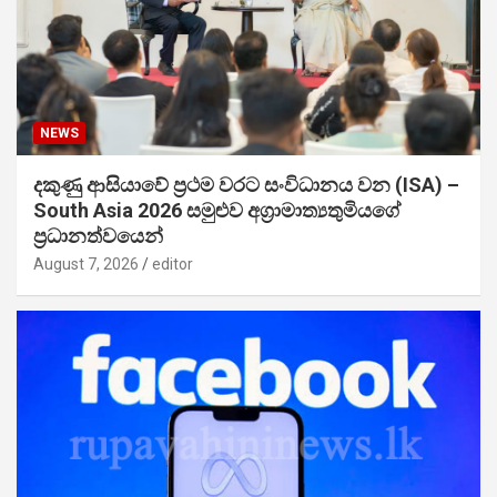
NEWS
දකුණු ආසියාවේ ප්‍රථම වරට සංවිධානය වන (ISA) –
South Asia 2026 සමුළුව අග්‍රාමාත්‍යතුමියගේ
ප්‍රධානත්වයෙන්
August 7, 2026
editor