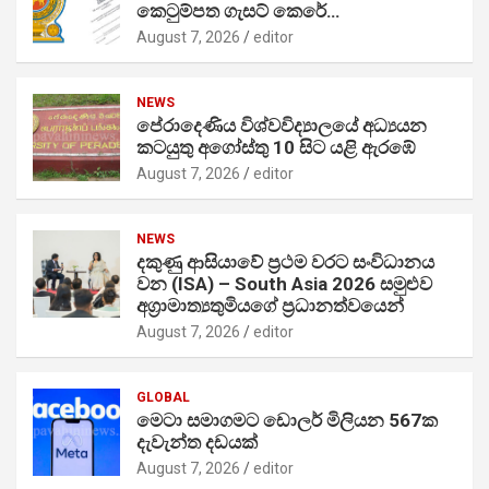
කෙටුම්පත ගැසට් කෙරේ…
August 7, 2026
editor
NEWS
පේරාදෙණිය විශ්වවිද්‍යාලයේ අධ්‍යයන
කටයුතු අගෝස්තු 10 සිට යළි ඇරඹේ
August 7, 2026
editor
NEWS
දකුණු ආසියාවේ ප්‍රථම වරට සංවිධානය
වන (ISA) – South Asia 2026 සමුළුව
අග්‍රාමාත්‍යතුමියගේ ප්‍රධානත්වයෙන්
August 7, 2026
editor
GLOBAL
මෙටා සමාගමට ඩොලර් මිලියන 567ක
දැවැන්ත දඩයක්
August 7, 2026
editor