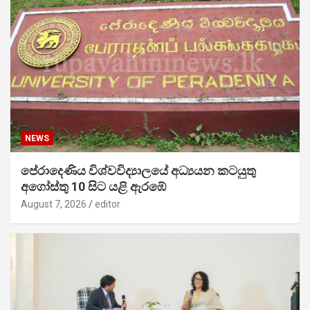
NEWS
පේරාදෙණිය විශ්වවිද්‍යාලයේ අධ්‍යයන කටයුතු
අගෝස්තු 10 සිට යළි ඇරඹේ
August 7, 2026
editor