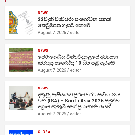
NEWS
22වැනි ව්‍යවස්ථා සංශෝධන පනත්
කෙටුම්පත ගැසට් කෙරේ…
August 7, 2026
editor
NEWS
පේරාදෙණිය විශ්වවිද්‍යාලයේ අධ්‍යයන
කටයුතු අගෝස්තු 10 සිට යළි ඇරඹේ
August 7, 2026
editor
NEWS
දකුණු ආසියාවේ ප්‍රථම වරට සංවිධානය
වන (ISA) – South Asia 2026 සමුළුව
අග්‍රාමාත්‍යතුමියගේ ප්‍රධානත්වයෙන්
August 7, 2026
editor
GLOBAL