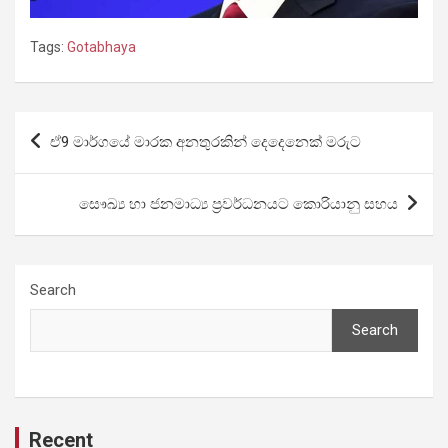
Tags:
Gotabhaya
Post
ඒ9 මාර්ගයේ මාරක අනතුරකින් ද‍ෙදෙනෙක් මරුට
navigation
සෞඛ්‍ය හා ජනමාධ්‍ය ප්‍රවර්ධනයට කොරියානු සහය
Search
Search
Recent