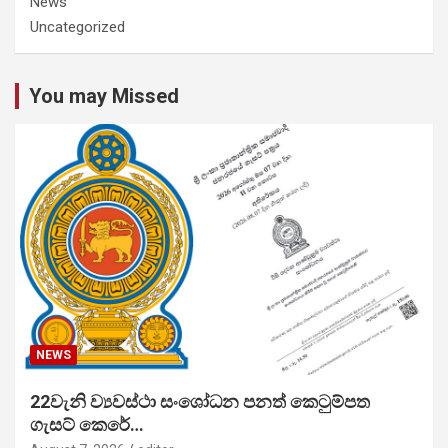
News
Uncategorized
You may Missed
NEWS
22වැනි ව්‍යවස්ථා සංශෝධන පනත් කෙටුම්පත
ගැසට් කෙරේ…