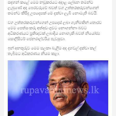
සඳහන් කළේ මෙම නඩුකරයට අදාළ ලේඛන තමන්ට
ලැබුණේ අද පෙරවරුවේ බවත් වග උත්තරකරුවන්ගෙන්
තමන්ට කිසිදු උපදෙසක් මේ දක්වා ලැබී නොමැති බවයි.
වග උත්තරකරුවන්ගෙන් උපදෙස් ලබා ගැනීමකින් තොරව
මෙම පෙත්සංකරු අත්අඩංගුවට නොගන්නා බවට
අධිකරණයට ප්‍රතිඥාවක් ලබාදිය නොහැකි බවත් නියෝජ්‍ය
සොලිසිටර් ජෙනරාල්වරිය පැවසුවා.
ඉන් අනතුරුව මෙම සලකා බැලීම අද දහවල් දක්වා කල්
තැබීමට අධිකරණය නියම කළා.