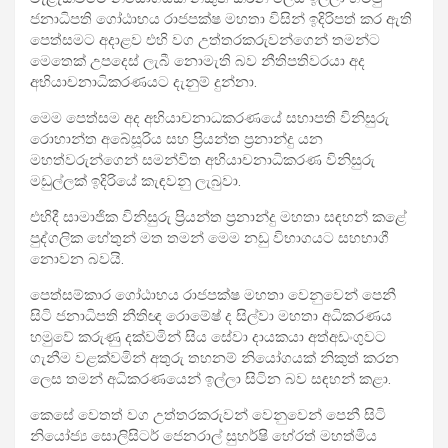
ජනාධිපති ගෝඨාභය රාජපක්ෂ මහතා විසින් ඉදිරිපත් කර ඇති
පෙත්සමට අදාළව එහි වග උත්තරකරුවන්ගෙන් තමන්ට
මෙතෙක් උපදෙස් ලැබී නොමැති බව නීතිපතිවරයා අද
අභියාචනාධිකරණයට දැනුම් දුන්නා.
මෙම පෙත්සම අද අභියාචනාධකරණයේ සභාපති විනිසුරු
රොහාන්ත අබේසූරිය සහ ප්‍රියන්ත ප්‍රනාන්දු යන
මහත්වරුන්ගෙන් සමන්විත අභියාචනාධිකරණ විනිසුරු
මඩුල්ලක් ඉදිරියේ කැඳවනු ලැබුවා.
එහිදී සාමාජික විනිසුරු ප්‍රියන්ත ප්‍රනාන්දු මහතා සඳහන් කළේ
පුද්ගලික හේතුන් මත තමන් මෙම නඩු විභාගයට සහභාගී
නොවන බවයි.
පෙත්සම්කාර ගෝඨාභය රාජපක්ෂ මහතා වෙනුවෙන් පෙනී
සිටි ජනාධිපති නීතිඥ රොමේෂ් ද සිල්වා මහතා අධිකරණය
හමුවේ කරුණු දක්වමින් සිය සේවා දායකයා අත්අඩංගුවට
ගැනීම වළක්වමින් අතුරු තහනම් නියෝගයක් නිකුත් කරන
ලෙස තමන් අධිකරණයෙන් ඉල්ලා සිටින බව සඳහන් කළා.
කෙසේ වෙතත් වග උත්තරකරුවන් වෙනුවෙන් පෙනී සිටි
නියෝජ්‍ය සොලිසිටර් ජෙනරාල් සුහර්ෂි හේරත් මහත්මිය