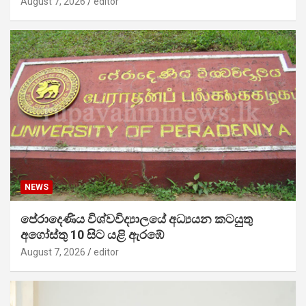
August 7, 2026
editor
NEWS
පේරාදෙණිය විශ්වවිද්‍යාලයේ අධ්‍යයන කටයුතු
අගෝස්තු 10 සිට යළි ඇරඹේ
August 7, 2026
editor