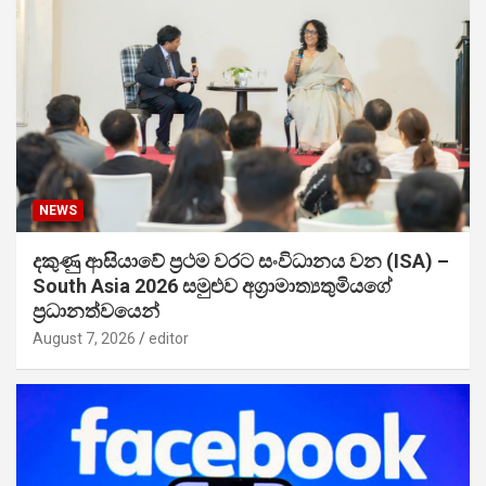
NEWS
දකුණු ආසියාවේ ප්‍රථම වරට සංවිධානය වන (ISA) –
South Asia 2026 සමුළුව අග්‍රාමාත්‍යතුමියගේ
ප්‍රධානත්වයෙන්
August 7, 2026
editor