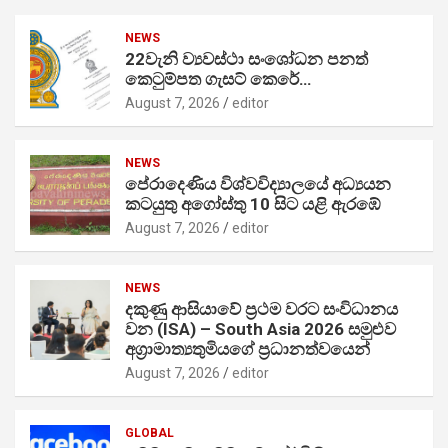
NEWS
22වැනි ව්‍යවස්ථා සංශෝධන පනත්
කෙටුම්පත ගැසට් කෙරේ…
August 7, 2026
editor
NEWS
පේරාදෙණිය විශ්වවිද්‍යාලයේ අධ්‍යයන
කටයුතු අගෝස්තු 10 සිට යළි ඇරඹේ
August 7, 2026
editor
NEWS
දකුණු ආසියාවේ ප්‍රථම වරට සංවිධානය
වන (ISA) – South Asia 2026 සමුළුව
අග්‍රාමාත්‍යතුමියගේ ප්‍රධානත්වයෙන්
August 7, 2026
editor
GLOBAL