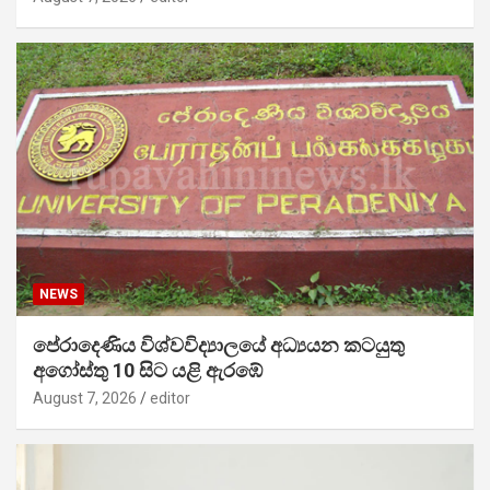
NEWS
පේරාදෙණිය විශ්වවිද්‍යාලයේ අධ්‍යයන කටයුතු
අගෝස්තු 10 සිට යළි ඇරඹේ
August 7, 2026
editor