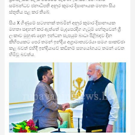
සම්බන්ධව ජනාධිපති අනුර කුමාර දිසානායක මහතා සිය
ස්තූතිය පළ කර තිබේ.
සිය X ගිණුමේ සටහනක් තබමින් අනුර කුමාර දිසානායක
මහතා සඳහන් කර ඇත්තේ මැදපෙරදිග ගැටුම් හේතුවෙන් ශ්‍රී
ලංකාව මුහුණ දෙන ඉන්ධන සැපයුම් බාධා පිළිබඳව දින
කිහිපයකට පෙර තමන් ඉන්දීය අග්‍රාමාත්‍යවරයා සමග සාකච්ඡා
කළ බවත් එහිදී ඉන්දියාවේ කඩිනම් සහයෝගයට තමන් වෙත
හිමිවූ බවත්ය.