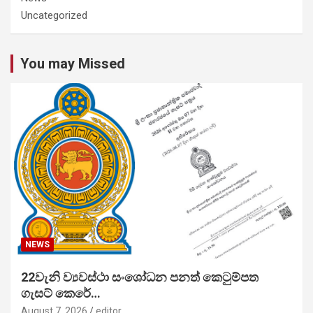
Uncategorized
You may Missed
NEWS
22වැනි ව්‍යවස්ථා සංශෝධන පනත් කෙටුම්පත
ගැසට් කෙරේ…
August 7, 2026
editor