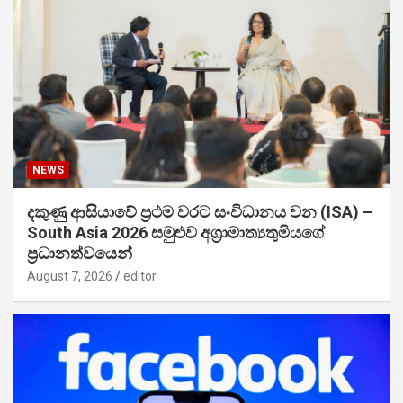
NEWS
දකුණු ආසියාවේ ප්‍රථම වරට සංවිධානය වන (ISA) –
South Asia 2026 සමුළුව අග්‍රාමාත්‍යතුමියගේ
ප්‍රධානත්වයෙන්
August 7, 2026
editor