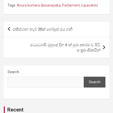
Tags:
Anura kumara dissanayaka
,
Parliament
,
rupavahini
Post
පකිස්ථාන නැව් 20ක් හෝමුස් ජය ගනී
navigation
මධ්‍යධරණී මුහුදේ දින 6 ක් පුරා අතරමංව සිටි
සංක්‍රමණිකයින්
Search
Search
Recent