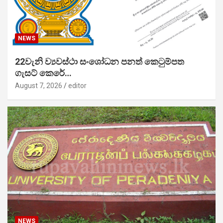
NEWS
22වැනි ව්‍යවස්ථා සංශෝධන පනත් කෙටුම්පත
ගැසට් කෙරේ…
August 7, 2026
editor
NEWS