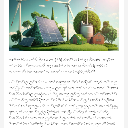
ජාතික බලශක්ති දිනය අද (26) බණ්ඩාරවෙල විශාඛා බාලිකා
මධ්‍ය මහ විද්‍යාලයේදී බලශක්ති අමාත්‍ය ඉංජිනේරු කුමාර
ජයකොඩි මහතාගේ ප්‍රධානත්වයෙන් පැවැත්විණි.
මේ දිනවල උමා ඔය නොවිසඳුනු ගැටළු විසඳීමේ කැබිනට් අනු
කමිටුවේ සාමාජිකයෙකු ලෙස අමාත්‍ය කුමාර ජයකොඩි මහතා
බණ්ඩාරවෙල ප්‍රදේශයේ සිදු කරනු ලබල සංචාරයට සමගාමීව
මෙවර බලශක්ති දින සැමරුම බණ්ඩාරවෙල විශාඛා බාලිකා
මධ්‍ය මහ විද්‍යාලයේදී පැවැත්වීමට කටයුතු සූදානම් කර තිබුණු
අතර, ඒ සඳහා බදුල්ල දිස්ත්‍රික් පාර්ලිමේන්තු මන්ත්‍රී රවීන්ද්‍ර
බණ්ඩාර මහතා සහ සුනිත්‍ය බලශක්ති අධිකාරියේ සභාපති
මහාචාර්ය විජේන්ද්‍ර බණ්ඩාර යන මහත්වරුන් ඇතුළු පිරිසක්