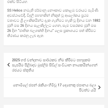
එක්ව සිටියහ.
SS Helios නමැති ජර්මානු නෞකාව කොළඹ වරායට පැමිණි
අවස්ථාවේදී, විදුලි පහනකින් නිකුත් වූ ආලෝකය ප්‍රථම
වතාවට ශ්‍රී ලාංකිකයින්ට දැක ගැනීමට හැකි වූ දිනය වන 1882
ජුනි මස 26 දිනය සැලකිල්ලට ගෙන, සෑම වසරකම ජුනි මස
26 දින “ජාතික බලශක්ති දිනය” ලෙස ප්‍රකාශයට පත් කිරීමට
තීරණය කරනු ලැබ ඇත.
Post
2025 හජ් වන්දනාව සාර්ථකව නිම කිරීමට පහසුකම්
navigation
සැපයීම පිළිබඳව මුස්ලිම් සිවිල් සංවිධාන නායකයින්ගෙන්
රජයට ස්තුතිය
නොමිලේ ජපන් රැකියා හිමිවූ 17 දෙනෙකු ජපානය බලා
පිටත්ව යයි