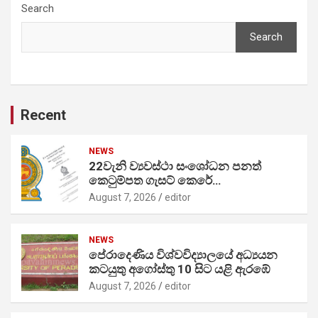
Search
Search
Recent
NEWS
22වැනි ව්‍යවස්ථා සංශෝධන පනත්
කෙටුම්පත ගැසට් කෙරේ…
August 7, 2026
editor
NEWS
පේරාදෙණිය විශ්වවිද්‍යාලයේ අධ්‍යයන
කටයුතු අගෝස්තු 10 සිට යළි ඇරඹේ
August 7, 2026
editor