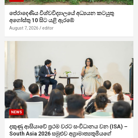
පේරාදෙණිය විශ්වවිද්‍යාලයේ අධ්‍යයන කටයුතු
අගෝස්තු 10 සිට යළි ඇරඹේ
August 7, 2026
editor
NEWS
දකුණු ආසියාවේ ප්‍රථම වරට සංවිධානය වන (ISA) –
South Asia 2026 සමුළුව අග්‍රාමාත්‍යතුමියගේ