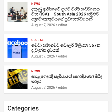
NEWS
දකුණු ආසියාවේ ප්‍රථම වරට සංවිධානය
වන (ISA) – South Asia 2026 සමුළුව
අග්‍රාමාත්‍යතුමියගේ ප්‍රධානත්වයෙන්
August 7, 2026
editor
GLOBAL
මෙටා සමාගමට ඩොලර් මිලියන 567ක
දැවැන්ත දඩයක්
August 7, 2026
editor
NEWS
වෙළගෙදරදී සැමියාගේ පහරදීමෙන් බිරිඳ
මරුට
August 7, 2026
editor
Categories