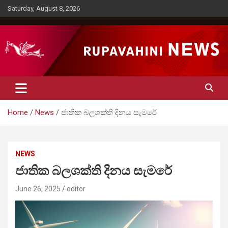
Skip
Saturday, August 8, 2026
to
content
Rupavahini News
Home
News
ජාතික බලශක්ති දිනය සැමරේ
NEWS
ජාතික බලශක්ති දිනය සැමරේ
June 26, 2025
editor