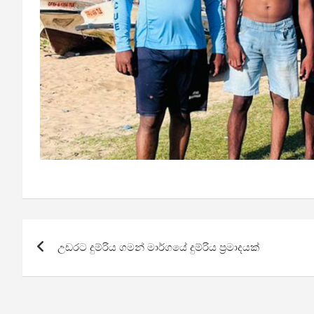
Post
උඩරට දුම්රිය ගමන් මාර්ගයේ දුම්රිය ප්‍රමාදයක්
navigation