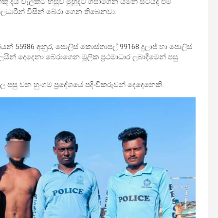
 දිය වැලකට හසුවී මුහුදට ගසාගෙන යමින් සිටියදී එම
ිලධාරීන් විසින් බේරා ගෙන තිබෙනවා.
න් 55986 අනුර, පොලිස් කොස්තාපල් 99168 දුලාජ් හා පොලිස්
ගලයින් දෙදෙනා බේරාගෙන මූලික ප්‍රථමාධාර ලබාදීමෙන් පසු
පසු වන හුංගම ප්‍රදේශයේ පදිංචිකරුවන් දෙදෙනෙකි.