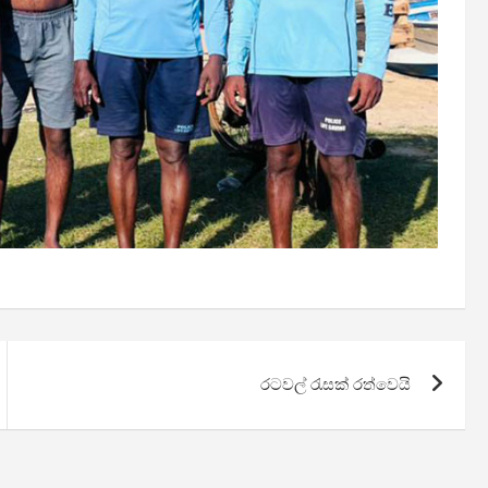
රටවල් රැසක් රත්වෙයි