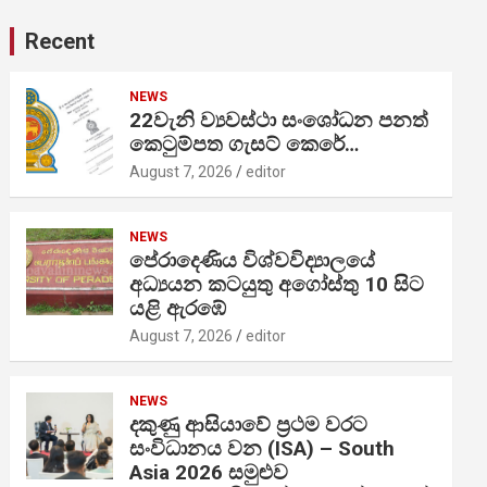
Recent
NEWS
22වැනි ව්‍යවස්ථා සංශෝධන පනත්
කෙටුම්පත ගැසට් කෙරේ…
August 7, 2026
editor
NEWS
පේරාදෙණිය විශ්වවිද්‍යාලයේ
අධ්‍යයන කටයුතු අගෝස්තු 10 සිට
යළි ඇරඹේ
August 7, 2026
editor
NEWS
දකුණු ආසියාවේ ප්‍රථම වරට
සංවිධානය වන (ISA) – South
Asia 2026 සමුළුව