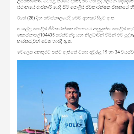
උස්සන්ගොඩ වෙරළ තීරයේ දියනෑමට ගිය පුද්ගලයින් දෙදෙනෙකු
ස්ථානයේ රාජකාරී යෙදී සිටි පොලිස් ජීවිතාරක්ෂක ඒකකයේ න
ඊයේ (28) දින සවස්කාලයේදී මෙම අනතුර සිදුව ඇත.
තංගල්ල පොලිස් ජීවිතාරක්ෂක ඒකකයට අනුයුක්ත පොලිස් සැරය
කොස්තාපල්104435 සරත්චන්ද්‍ර යන නිලධාරින් විසින් එම පුද්
භාරකරුවන් වෙත භාරදී ඇත.
මෙලෙස අනතුරට පත්ව ඇත්තේ වයස අවුරුදු 19 හා 34 වයස්වල 