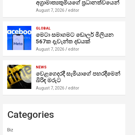
අග්‍රාමාත්‍යතුමියගේ ප්‍රධානත්වයෙන්
August 7, 2026
editor
GLOBAL
මෙටා සමාගමට ඩොලර් මිලියන
567ක දැවැන්ත දඩයක්
August 7, 2026
editor
NEWS
වෙළගෙදරදී සැමියාගේ පහරදීමෙන්
බිරිඳ මරුට
August 7, 2026
editor
Categories
Biz