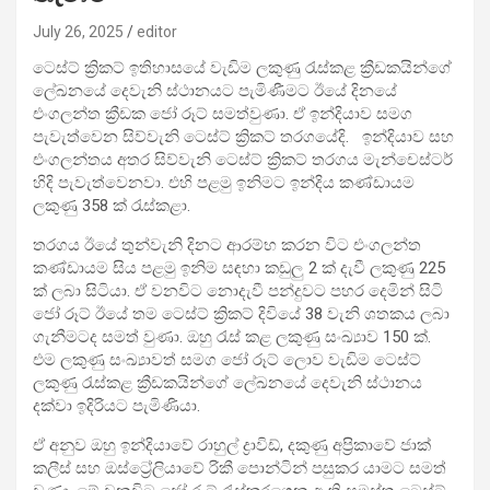
July 26, 2025
editor
ටෙස්ට් ක්‍රිකට් ඉතිහාසයේ වැඩිම ලකුණු රැස්කළ ක්‍රීඩකයින්ගේ
ලේඛනයේ දෙවැනි ස්ථානයට පැමිණීමට ඊයේ දිනයේ
එංගලන්ත ක්‍රීඩක ජෝ රූට් සමත්වුණා. ඒ ඉන්දියාව සමග
පැවැත්වෙන සිව්වැනි ටෙස්ට් ක්‍රිකට් තරගයේදි. ඉන්දියාව සහ
එංගලන්තය අතර සිව්වැනි ටෙස්ට් ක්‍රිකට් තරගය මැන්චෙස්ටර්
හිදි පැවැත්වෙනවා. එහි පළමු ඉනිමට ඉන්දිය කණ්ඩායම
ලකුණු 358 ක් රැස්කළා.
තරගය ඊයේ තුන්වැනි දිනට ආරම්භ කරන විට එංගලන්ත
කණ්ඩායම සිය පළමු ඉනිම සඳහා කඩුලු 2 ක් දැවී ලකුණු 225
ක් ලබා සිටියා. ඒ වනවිට නොදැවී පන්දුවට පහර දෙමින් සිටි
ජෝ රූට් ඊයේ තම ටෙස්ට් ක්‍රිකට් දිවියේ 38 වැනි ශතකය ලබා
ගැනීමටද සමත් වුණා. ඔහු රැස් කළ ලකුණු සංඛ්‍යාව 150 ක්.
එම ලකුණු සංඛ්‍යාවත් සමග ජෝ රූට් ලොව වැඩිම ටෙස්ට්
ලකුණු රැස්කළ ක්‍රීඩකයින්ගේ ලේඛනයේ දෙවැනි ස්ථානය
දක්වා ඉදිරියට පැමිණියා.
ඒ අනුව ඔහු ඉන්දියාවේ රාහුල් ද්‍රාවිඩ්, දකුණු අප්‍රිකාවේ ‍ජාක්
කලීස් සහ ඔස්ට්‍රේලියාවේ රිකී පොන්ටින් පසුකර යාමට සමත්