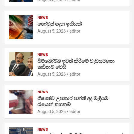
NEWS
හෝමුස් ගැන ඉඟියක්
August 5, 2026
editor
NEWS
බිම්බෝම්බ ඉවත් කිරීමේ වැඩසටහන
කඩිනම් වෙයි
August 5, 2026
editor
NEWS
ශිෂ්‍යත්ව උපකාර පන්ති අද මැදියම්
රැයෙන් තහනම්
August 5, 2026
editor
NEWS