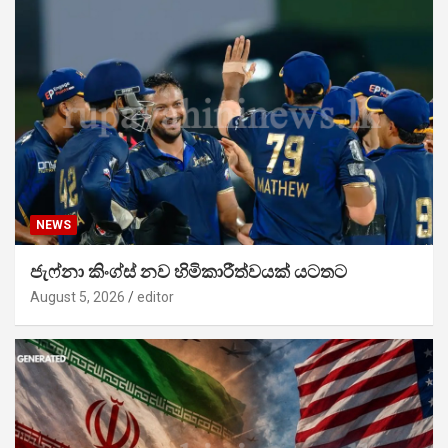
NEWS
ජැෆ්නා කිංග්ස් නව හිමිකාරීත්වයක් යටතට
August 5, 2026
editor