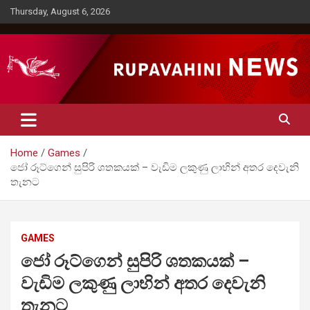
Skip
Thursday, August 6, 2026
to
content
Rupavahini News
Home
Games
ජෝ රූට්ගෙන් සුපිරි ශතකයක් – වැඩිම ලකුණු ලාභින් අතර දෙවැනි
තැනට
GAMES
ජෝ රූට්ගෙන් සුපිරි ශතකයක් –
වැඩිම ලකුණු ලාභින් අතර දෙවැනි
තැනට