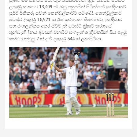
වුණා. මේ වනවිට ජෝ රූට් රැස්කරගෙන ඇති සමස්ත ටෙස්ට්
ලකුණු සංඛ්‍යාව 13,409 ක්. ඔහු පසුපසින් සිටින්නේ ඉන්දියාවේ
සුපිරි පිතිකරු සචින් තෙන්ඩුල්කාර්ට පමණයි. තෙන්ඩුල්කාර්
ටෙස්ට් ලකුණු 15,921 ක් රැස් කරගෙන තිබෙනවා. ඉන්දියාව
සහ එංගලන්තය අතර සිව්වැනි ටෙස්ට් ක්‍රිකට් තරගයේ
තුන්වැනි දිනය අවසන් වනවිට එංගලන්ත ක්‍රීඩකයින් සිය පළමු
ඉනිමට කඩුලු 7 ක් දැවී ලකුණු 544 ක් ලබාසිටියා.