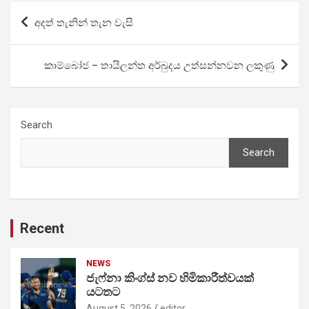
Post
අදත් තැනින් තැන වැසි
navigation
කාම්බෝජ – තායිලන්ත අර්බුදය උත්සන්නවන ලකුණු
Search
Search
Recent
NEWS
ජැෆ්නා කිංග්ස් නව හිමිකාරීත්වයක්
යටතට
August 5, 2026
editor