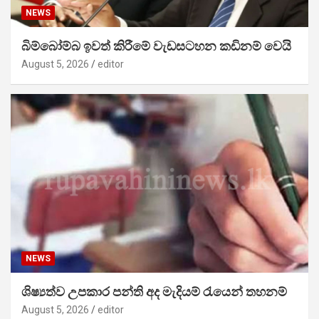
NEWS
බිම්බෝම්බ ඉවත් කිරීමේ වැඩසටහන කඩිනම් වෙයි
August 5, 2026
editor
NEWS
ශිෂ්‍යත්ව උපකාර පන්ති අද මැදියම් රැයෙන් තහනම්
August 5, 2026
editor