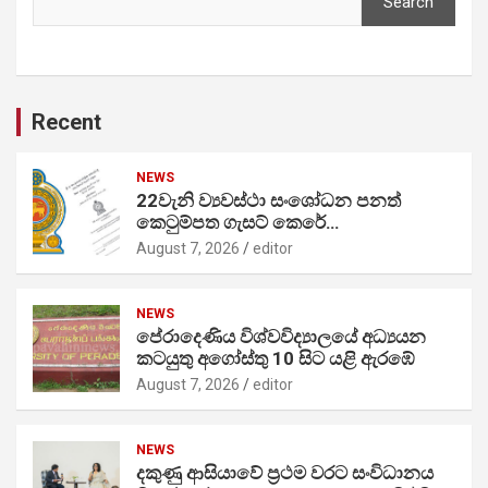
Search
Recent
NEWS
22වැනි ව්‍යවස්ථා සංශෝධන පනත්
කෙටුම්පත ගැසට් කෙරේ…
August 7, 2026
editor
NEWS
පේරාදෙණිය විශ්වවිද්‍යාලයේ අධ්‍යයන
කටයුතු අගෝස්තු 10 සිට යළි ඇරඹේ
August 7, 2026
editor
NEWS
දකුණු ආසියාවේ ප්‍රථම වරට සංවිධානය