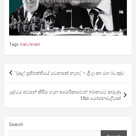
Tags:
Iran
,
Israel
Post
‘මුදල් ප්‍රතිපත්තියේ වෙනසක් නැහැ’ – ශ්‍රී ලංකා මහ බැංකුව
navigation
යුද්ධය අවසන් කිරීම ගැන අමෙරිකාවෙන් ඉරානයට කරුණු
15ක යෝජනාවලියක්
Search