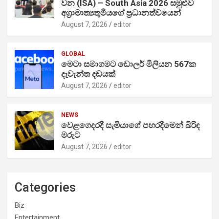
වන (ISA) – South Asia 2026 සමුළුව
අග්‍රාමාත්‍යතුමියගේ ප්‍රධානත්වයෙන්
August 7, 2026
editor
GLOBAL
මෙටා සමාගමට ඩොලර් මිලියන 567ක
දැවැන්ත දඩයක්
August 7, 2026
editor
NEWS
වෙළගෙදරදී සැමියාගේ පහරදීමෙන් බිරිඳ
මරුට
August 7, 2026
editor
Categories
Biz
Entertainment