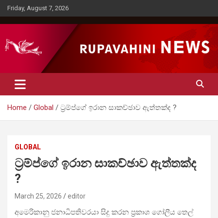
Skip
Friday, August 7, 2026
to
content
Rupavahini News
Home
Global
ට්‍රම්ප්ගේ ඉරාන සාකච්ඡාව ඇත්තක්ද ?
GLOBAL
ට්‍රම්ප්ගේ ඉරාන සාකච්ඡාව ඇත්තක්ද
?
March 25, 2026
editor
අමෙරිකානු ජනාධිපතිවරයා සිදු කරන ප්‍රකාශ ගෝලීය තෙල්