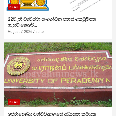
NEWS
22වැනි ව්‍යවස්ථා සංශෝධන පනත් කෙටුම්පත
ගැසට් කෙරේ…
August 7, 2026
editor
NEWS
පේරාදෙණිය විශ්වවිද්‍යාලයේ අධ්‍යයන කටයුතු