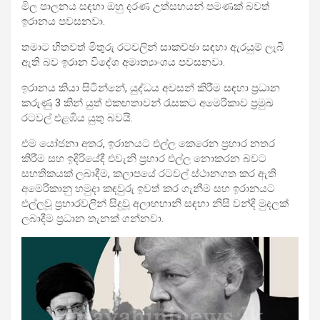
මිල පාලනය සඳහා ඔහු දරණ උත්සහයන් පමණක් බවත්
ඉරානය පවසනවා.
තමාට හිතවත් මිතුරු රටවලින් සාකච්ඡා සඳහා ඇරයුම් ලැබී
ඇති බව ඉරාන විදේශ අමාත්‍යාංශය පවසනවා.
ඉරානය කියා සිටින්නේ, යුද්ධය අවසන් කිරීම සඳහා ප්‍රධාන
කරුණු 3 කින් යුත් එකඟතාවන් රැසකට අමෙරිකාව ප්‍රමුඛ
රටවල් එළඹිය යුතු බවයි.
එම යෝජනා අතර, ඉරානයට එල්ල කෙරෙන ප්‍රහාර නතර
කිරීම සහ ඉදිරියේදී එවැනි ප්‍රහාර එල්ල නොකරන බවට
සහතිකයක් ලබාදීම, කලාපයේ රටවල් ස්ථානගත කර ඇති
අමෙරිකානු හමුදා කඳවුරු ඉවත් කර ගැනීම සහ ඉරානයට
එල්ලවූ ප්‍රහාරවලින් සිදුවූ අලාභහානි සඳහා නිසි වන්දි මුදලක්
ලබාදීම ප්‍රධාන තැනක් ගන්නවා.