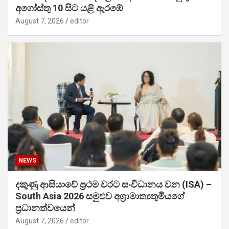
අගෝස්තු 10 සිට යළි ඇරඹේ
August 7, 2026
editor
NEWS
දකුණු ආසියාවේ ප්‍රථම වරට සංවිධානය වන (ISA) –
South Asia 2026 සමුළුව අග්‍රාමාත්‍යතුමියගේ
ප්‍රධානත්වයෙන්
August 7, 2026
editor