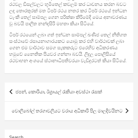
රථවල ඩීසල්වලට භූමිතෙල් කවලම් කර ධාවනය කරන බවට
ලද තොරතුරක් මත ටිපර් රථය නතර කර ටිපර් රථයේ ඉන්ධන
ටැංකි තෙල් සාම්පල ගෙන පරික්ෂා කිරිමේදි මෙය අනාවරණය
වු බවයි පාලිත නන්දසිරි මහතා කියා සිටියේ.
ටිපර් රථයෙන් ලබා ගත් ඉන්ධන සාම්පල් ඛණිජ තෙල් නීතිගත
සංස්ථාවේ රසායනාගාරයකට යොමු කර එහි වාර්ථාවක් ලබා
ගෙන එම වාර්ථාව සමග සැකකරුට එරෙහිව අධිකරණය
හමුවේ නෛතික පියවර ගන්නා බවයි. ලිදුල පොලිසියේ
රථවාහන අංශයේ ස්ථානාධිපතිවරයා වැඩිදුරටත් කියා සිටියේ.
Post
ජපන්, කොරියා, ඊශ්‍රායල් රැකියා අවස්ථා රැසක්
navigation
වොලිබෝල් තරගාවලියට වරාය අධිකාරි පිල මාලදිවයිනට
Search