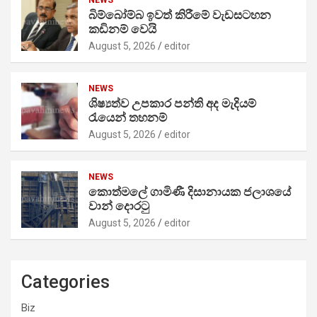
NEWS
බිම්බෝම්බ ඉවත් කිරීමේ වැඩසටහන
කඩිනම් වෙයි
August 5, 2026
editor
NEWS
ශිෂ්‍යත්ව උපකාර පන්ති අද මැදියම්
රැයෙන් තහනම්
August 5, 2026
editor
NEWS
කොත්මලේ ගාමිණී දිසානායක ජලාශයේ
වාන් දොරටු
August 5, 2026
editor
Categories
Biz