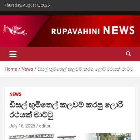
Skip
Thursday, August 6, 2026
to
content
Rupavahini News
Home
News
ඩීසල් භූමිතෙල් කලවම් කරපු ලොරි රථයක් මාට්ටු
NEWS
ඩීසල් භූමිතෙල් කලවම් කරපු ලොරි
රථයක් මාට්ටු
July 16, 2025
editor