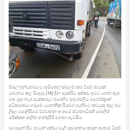
ඩීසල් ඉන්ධනවලට භූමිතෙල් කවලම් කර ටිපර් රථයක්
ධාවනය කල රියදුරු (16) දින සැකපිට අත්අඩංගුවට ගෙන ඇප
මත මුදා හැර සැකකරුට එරෙහිව නුවරඑලිය මහේස්ත්‍රාත්
අධිකරණය හමුවේ නෛතික
පියවර ගැනීමට කටයුතු කල බව
ලිදුල පොලිසියේ රථවාහන අංශයේ ස්ථානාධිපති පොලිස්
පරික්ෂක පාලිත නන්දසිරි මහතා පැවසීය.
වලපනේ සිට හැටන් දක්වා වැලි ප්‍රවාහනය කරන ඇතැම් ටිපර්