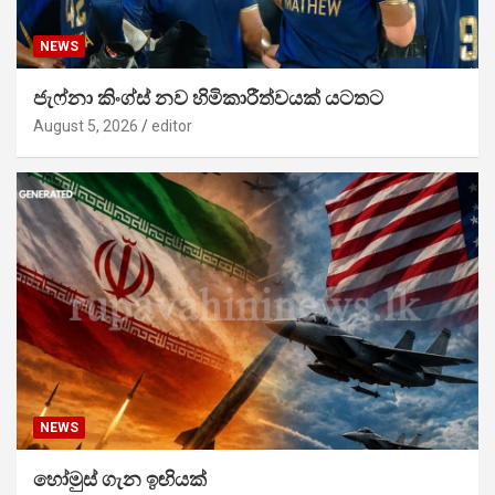
NEWS
ජැෆ්නා කිංග්ස් නව හිමිකාරීත්වයක් යටතට
August 5, 2026
editor
NEWS
හෝමුස් ගැන ඉඟියක්