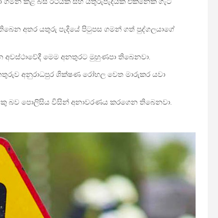
වා ගමන් කළ බස් රථයක් සහ යතුරුපැදියක් එකිනෙක ගැටී
 තිබෙන අතර යතුරු පැදියේ පිටුපස ගමන් ගත් පුද්ගලයාගේ
අවස්ථාවේදී මෙම අනතුරට මුහුණපා තිබෙනවා.
නතුරුව අනුරාධපුර ශික්ෂණ රෝහල වෙත මාරුකර යවා
ලයෙකු බව පොලිසිය විසින් අනාවරණය කරගෙන තිබෙනවා.