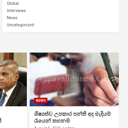
Global
Interviews
News
Uncategorized
NEWS
ශිෂ්‍යත්ව උපකාර පන්ති අද මැදියම්
ි
රැයෙන් තහනම්