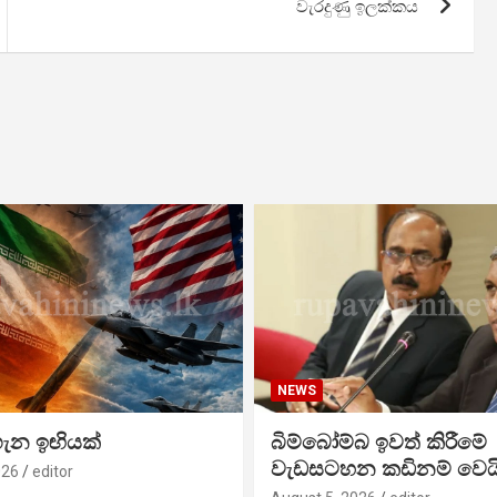
වැරදුණු ඉලක්කය
NEWS
ගැන ඉඟියක්
බිම්බෝම්බ ඉවත් කිරීමේ
වැඩසටහන කඩිනම් වෙය
026
editor