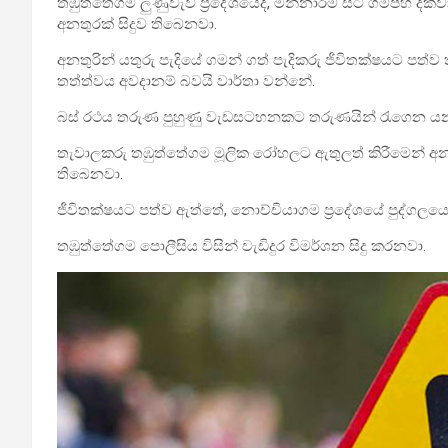
තඹුත්තේගම ලුණුවැව ප්‍රදේශයේදී, මන්නාරම සිට ගම්පහ දක්
අනතුරක් සිදුව තිබෙනවා.
අනතුරින් යතුරු පැදියේ ගමන් ගත් පැදිකරු ජීවිතක්ෂයට පත්ව
තත්ත්වය අවදානම් බවයි වාර්තා වන්නේ.
බස් රථය තරුණ පුහුණු වැඩසටහනකට තරුණයින් රැගෙන යන 
තැවාලකරු තඹුත්තේගම මූලික රෝහලට ඇතුලත් කිරීමෙන් අ
තිබෙනවා.
ජීවිතක්ෂයට පත්ව ඇත්තේ, නොච්චියාගම ප්‍රදේශයේ පුද්ග
තඹුත්තේගම පොලීසිය විසින් වැඩිදුර විමර්ශන සිදු කරනවා.