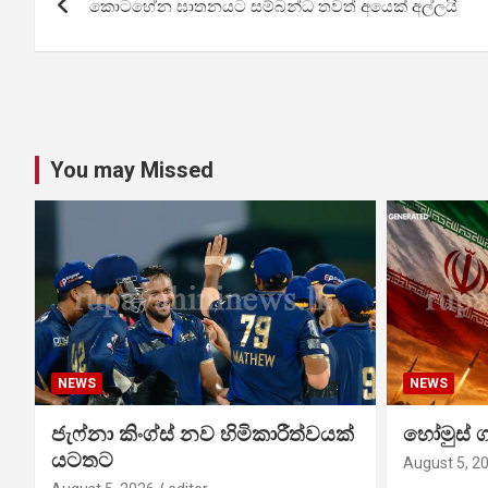
කොටහේන ඝාතනයට සම්බන්ධ තවත් අයෙක් අල්ලයි
navigation
You may Missed
NEWS
NEWS
ජැෆ්නා කිංග්ස් නව හිමිකාරීත්වයක්
හෝමුස් 
යටතට
August 5, 2