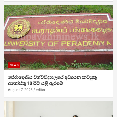
NEWS
පේරාදෙණිය විශ්වවිද්‍යාලයේ අධ්‍යයන කටයුතු
අගෝස්තු 10 සිට යළි ඇරඹේ
August 7, 2026
editor