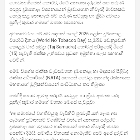
ගොඩනැගීමෙන් තොරව, රටේ අනාගත දරුවන් සහ තරුණ
පරපුර දුම්කොළ ව්‍යසනයෙන් මුදවාගෙන නිවැරදි මාවතකට
යොමු කළ නොහැකි බව තරුණ කටයුතු හා ක්‍රීඩා අමාත්‍ය
සුනිල් කුමාර ගමගේ මහතා පවසනවා.
අමාත්‍යවරයා මේ බව සඳහන් කළේ 2026 ලෝක දුම්කොළ
විරෝධී දිනය (World No Tobacco Day) සැමරීම වෙනුවෙන්
කොළඹ ටාජ් සමුද්‍රා (Taj Samudra) හෝටල් පරිශ්‍රයේදී ඊයේ
(15) පැවැති ජාතික උත්සවය ප්‍රධාන අමුත්තා ලෙස සහභාගි
වෙමින්.
මෙම විශේෂ ජාතික වැඩසටහන දුම්කොළ හා මද්‍යසාර පිළිබඳ
ජාතික අධිකාරියේ (NATA) සභාපති වෛද්‍ය ආනන්ද රත්නායක
මහතාගේ මූලිකත්වයෙන් සංවිධානය කර තිබුණා.
මෙහිදී සභාව ඇමතූ තරුණ කටයුතු හා ක්‍රීඩා අමාත්‍ය ගරු
සුනිල් කුමාර ගමගේ මහතා මෙසේ පැවසුවා.
“අද සමාජයේ වගකිවයුතු වැඩිහිටි පුරවැසියන් ලෙස අප
සැමගේ ප්‍රධානතම වගකීමක් වන්නේ අනාගත පරපුරට
දුම්කොළ සහ මද්‍යසාර භාවිතයෙන් තොර නිවැරදි මාවත
පෙන්වා දීමයි. සමාජීය විනයක් නොමැතිව අපට අපේ දරුවන්
නිවැරදි මාවතකට ගන්න බැහැ.