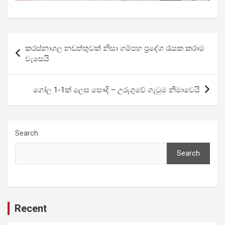
Post
කරස්නාගල නඩත්තුවක් නිසා ගම්පහ ප්‍රදේශ රැසක කරාම
navigation
වැසෙයි
ගෝල 1-1ක් ලෙස සෞදි – උරුගුවේ ගැටුම නිමාවෙයි
Search
Search
Recent