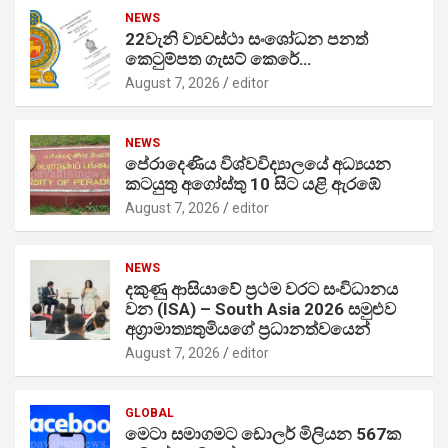
NEWS
22වැනි ව්‍යවස්ථා සංශෝධන පනත්
කෙටුම්පත ගැසට් කෙරේ…
August 7, 2026
editor
NEWS
පේරාදෙණිය විශ්වවිද්‍යාලයේ අධ්‍යයන
කටයුතු අගෝස්තු 10 සිට යළි ඇරඹේ
August 7, 2026
editor
NEWS
දකුණු ආසියාවේ ප්‍රථම වරට සංවිධානය
වන (ISA) – South Asia 2026 සමුළුව
අග්‍රාමාත්‍යතුමියගේ ප්‍රධානත්වයෙන්
August 7, 2026
editor
GLOBAL
මෙටා සමාගමට ඩොලර් මිලියන 567ක