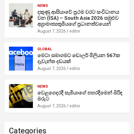
NEWS
දකුණු ආසියාවේ ප්‍රථම වරට සංවිධානය
වන (ISA) – South Asia 2026 සමුළුව
අග්‍රාමාත්‍යතුමියගේ ප්‍රධානත්වයෙන්
August 7, 2026
editor
GLOBAL
මෙටා සමාගමට ඩොලර් මිලියන 567ක
දැවැන්ත දඩයක්
August 7, 2026
editor
NEWS
වෙළගෙදරදී සැමියාගේ පහරදීමෙන් බිරිඳ
මරුට
August 7, 2026
editor
Categories