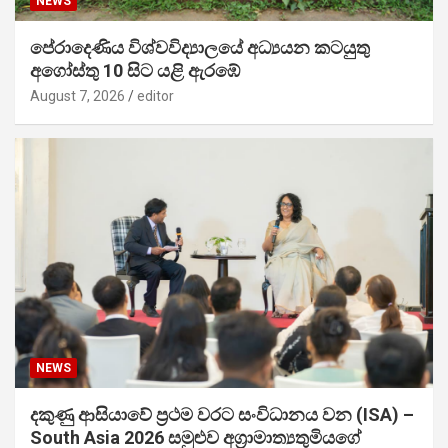
NEWS
පේරාදෙණිය විශ්වවිද්‍යාලයේ අධ්‍යයන කටයුතු
අගෝස්තු 10 සිට යළි ඇරඹේ
August 7, 2026
editor
NEWS
දකුණු ආසියාවේ ප්‍රථම වරට සංවිධානය වන (ISA) –
South Asia 2026 සමුළුව අග්‍රාමාත්‍යතුමියගේ