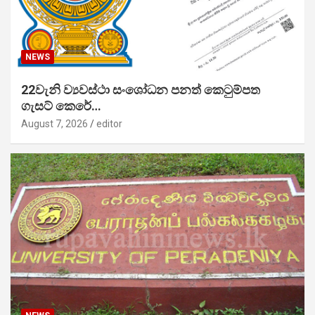
NEWS
22වැනි ව්‍යවස්ථා සංශෝධන පනත් කෙටුම්පත
ගැසට් කෙරේ…
August 7, 2026
editor