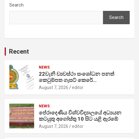
Search
Search
Recent
NEWS
22වැනි ව්‍යවස්ථා සංශෝධන පනත්
කෙටුම්පත ගැසට් කෙරේ…
August 7, 2026
editor
NEWS
පේරාදෙණිය විශ්වවිද්‍යාලයේ අධ්‍යයන
කටයුතු අගෝස්තු 10 සිට යළි ඇරඹේ
August 7, 2026
editor