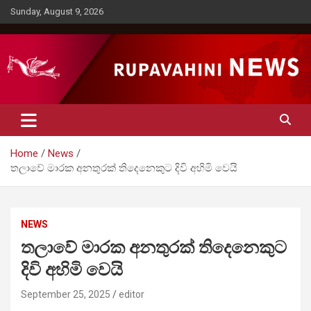
Skip
Sunday, August 9, 2026
to
content
Rupavahini News
Home
News
තලාවේ මාරක අනතුරක් තිදෙනෙකුට දිවි අහිමි වෙයි
NEWS
තලාවේ මාරක අනතුරක් තිදෙනෙකුට
දිවි අහිමි වෙයි
September 25, 2025
editor