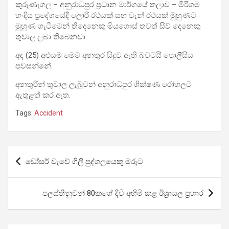
කුරුණෑගල – අනුරාධපුර ප්‍රධාන මාර්ගයේ තලාව – මීරිගම
හංදිය ප්‍රදේශයේදී ලොරි රථයක් සහ වෑන් රථයක් මුහුණට
මුහුණ ගැටීමෙන් තිදෙනෙකු මියගොස් තවත් සිව් දෙනෙකු
තුවාල ලබා තිබෙනවා.
අද (25) අළුයම මෙම අනතුර සිදුව ඇති බවටයි පොලීසිය
පවසන්නේ.
අනතුරින් තුවාල ලැබූවන් අනුරාධපුර ශික්ෂණ රෝහලට
ඇතුළත් කර ඇත.
Tags:
Accident
Post
ඩෝසර් වැවේ ගිලී පුද්ගලයෙකු මරුට
navigation
පලස්තීනුවන් 80කගේ දිවි අහිමි කළ ඊශ්‍රායල ප්‍රහාර