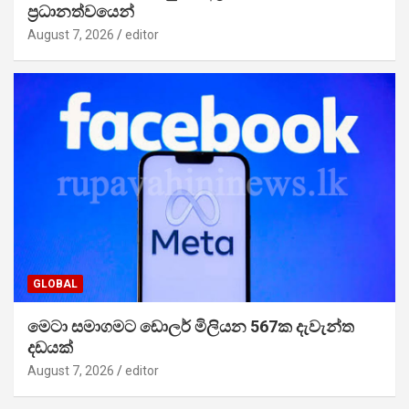
ප්‍රධානත්වයෙන්
August 7, 2026
editor
GLOBAL
මෙටා සමාගමට ඩොලර් මිලියන 567ක දැවැන්ත
දඩයක්
August 7, 2026
editor