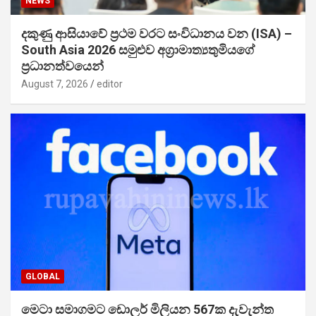
NEWS
දකුණු ආසියාවේ ප්‍රථම වරට සංවිධානය වන (ISA) –
South Asia 2026 සමුළුව අග්‍රාමාත්‍යතුමියගේ
ප්‍රධානත්වයෙන්
August 7, 2026
editor
GLOBAL
මෙටා සමාගමට ඩොලර් මිලියන 567ක දැවැන්ත