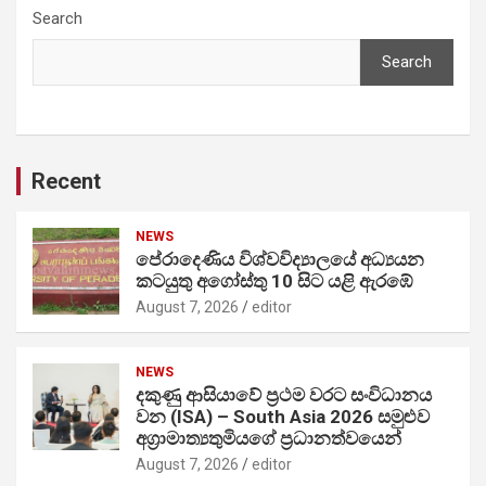
Search
Search
Recent
NEWS
පේරාදෙණිය විශ්වවිද්‍යාලයේ අධ්‍යයන
කටයුතු අගෝස්තු 10 සිට යළි ඇරඹේ
August 7, 2026
editor
NEWS
දකුණු ආසියාවේ ප්‍රථම වරට සංවිධානය
වන (ISA) – South Asia 2026 සමුළුව
අග්‍රාමාත්‍යතුමියගේ ප්‍රධානත්වයෙන්
August 7, 2026
editor