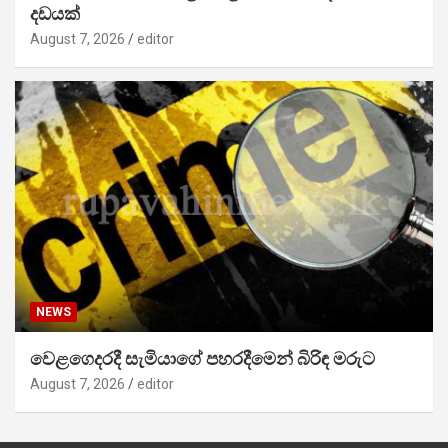
දඩයක්
August 7, 2026
editor
NEWS
වෙළගෙදරදී සැමියාගේ පහරදීමෙන් බිරිඳ මරුට
August 7, 2026
editor