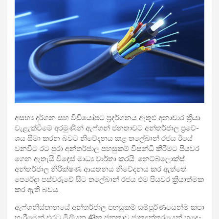
අසභ්‍ය දර්ශන සහ වීඩියෝපට ප්‍රද­ර්ශ­නය ඇතුළු අනා­චාර ක්‍රියා
වැළැ­ක්වීමේ අර­මු­ණින් ඇෆ්ගන් ජන­තා­වට අන්ත­ර්ජාල ප්‍රවේ­
ශය සීමා කරන බවට නිවේ­ද­නය කළ තලේ­බාන් රජය ඊයේ
වන­විට රට පුරා අන්ත­ර්ජාල පහ­සු­කම් විසන්ධි කිරී­මට පිය­වර
ගෙන ඇතැයි විදෙස් මාධ්‍ය වාර්තා කරයි. නෙට්බ්ලොක්ස්
අන්ත­ර්ජාල නිරී­ක්ෂණ ආය­ත­නය නිවේ­ද­නය කර ඇත්තේ
පෙරේදා පස්ව­රුවේ සිට තලේ­බාන් රජය එම පිය­වර ක්‍රියා­ත්මක
කර ඇති බවය.
ඇෆ්ග­නි­ස්තා­නයේ අන්ත­ර්ජාල පහ­සු­කම් සම්පූ­ර්ණ­යෙන්ම කපා
හැරී­මෙන් එරට මිලි­යන 43ක ජන­තාව ජාත්‍ය­න්ත­ර­යෙන් හුදෙ­