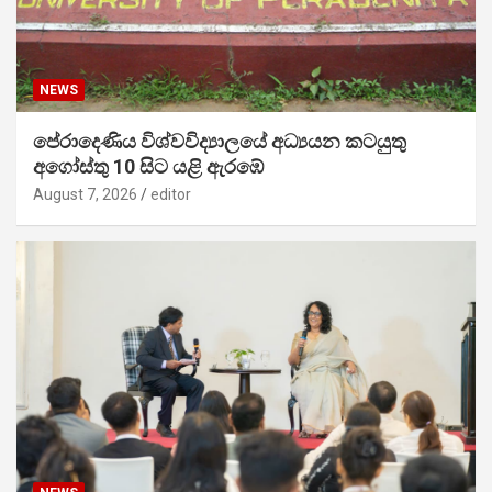
NEWS
පේරාදෙණිය විශ්වවිද්‍යාලයේ අධ්‍යයන කටයුතු
අගෝස්තු 10 සිට යළි ඇරඹේ
August 7, 2026
editor