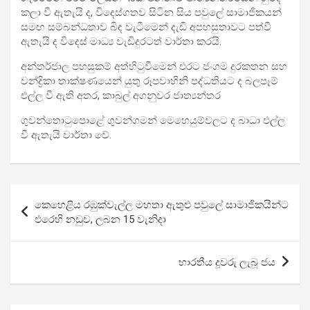
කලා වී ඇතැයි ද, විදෙ­ස්ග­තව සිටින සිය පවුලේ සාමා­ජි­ක­යන්
සමඟ සම්බ­න්ධ­තාව බිඳ වැටී­මෙන් දැඩි අප­හ­සු­තා­වට පත්වී
ඇතැයි ද විදෙස් මාධ්‍ය වැඩි­දු­ර­ටත් වාර්තා කරයි.
අන්ත­ර්ජාල පහ­සු­කම් අත්හි­ටු­වී­මෙන් එරට ජංගම දුර­ක­තන සහ
චන්ද්‍රිකා තාක්ෂ­ණ­යෙන් යුතු රූප­වා­හිනි පද්ධ­ති­යට ද බල­පෑම්
එල්ල වී ඇති අතර, කාබුල් අග­නු­වර ජාත්‍ය­න්තර
ගුව­න්තො­ටු­පොළේ ගුව­න්ග­මන් මෙහෙ­යු­ම්ව­ලට ද බාධා එල්ල
වී ඇතැයි වාර්තා වේ.
Post
කෙහෙළිය රඹුක්වැල්ල මහතා ඇතුළු පවුලේ සාමාජිකයින්ට
navigation
එරෙහි නඩුව, ලබන 15 වැනිදා
භාරතීය දූවරු ලැබූ ජය