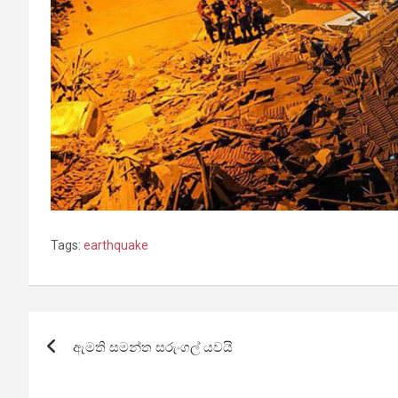
Tags:
earthquake
Post
ඇමති සමන්ත සරුංගල් යවයි
navigation