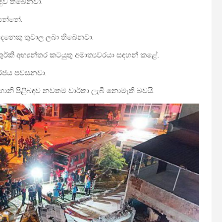
ිදුව තිබෙනවා.
සන්නේ.
 දෙනෙකු තුවාල ලබා තිබෙනවා.
ර්කි අභ්‍යන්තර කටයුතු අමාත්‍යවරයා සඳහන් කළේ.
 ර‍ජය පවසනවා.
ත හානි පිළිබඳව නවතම වාර්තා ලැබී නොමැති බවයි.