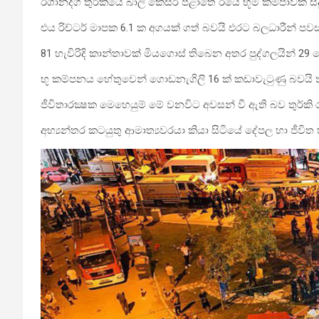
ඊශානදිග තුර්කියේ බාලි කෙසිර් පළාතේ ඊයේ භූමි කම්පාවක් ස
එය රිච්ටර් මාපක 6.1 ක අගයක් ගත් බවයි එරට බලධාරීන් පව
81 හැවිරිදි කාන්තාවක් මියගොස් තිබෙන අතර පුද්ගලයින් 29
භූ කම්පනය හේතුවෙන් ගොඩනැගිලි 16 ක් කඩාවැටුණු බවයි තු
ජීවිතාරක්‍ෂක මෙහෙයුම් මේ වනවිට අවසන් වී ඇති බව තුර්කි
අභ්‍යන්තර කටයුතු ආමාත්‍යවරයා කියා සිටියේ දේපල හා ජීවි