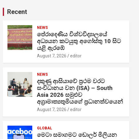
Recent
NEWS
පේරාදෙණිය විශ්වවිද්‍යාලයේ
අධ්‍යයන කටයුතු අගෝස්තු 10 සිට
යළි ඇරඹේ
August 7, 2026
editor
NEWS
දකුණු ආසියාවේ ප්‍රථම වරට
සංවිධානය වන (ISA) – South
Asia 2026 සමුළුව
අග්‍රාමාත්‍යතුමියගේ ප්‍රධානත්වයෙන්
August 7, 2026
editor
GLOBAL
මෙටා සමාගමට ඩොලර් මිලියන