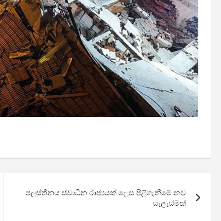
පලස්තීනය ස්වාධීන රාජ්‍යයක් ලෙස පිළිගැනීමේ නව
සැලැස්මක්