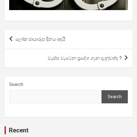
Post
ලෝක ඡායාරූප දිනය අද‍යි
navigation
වැස්ස වැටෙන ප්‍රදේශ ගැන දැනුවත්ද ?
Search
Search
Recent