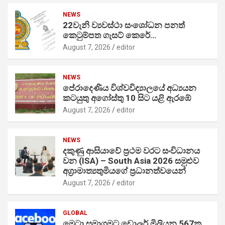
NEWS
22වැනි ව්‍යවස්ථා සංශෝධන පනත්
කෙටුම්පත ගැසට් කෙරේ…
August 7, 2026
editor
NEWS
පේරාදෙණිය විශ්වවිද්‍යාලයේ අධ්‍යයන
කටයුතු අගෝස්තු 10 සිට යළි ඇරඹේ
August 7, 2026
editor
NEWS
දකුණු ආසියාවේ ප්‍රථම වරට සංවිධානය
වන (ISA) – South Asia 2026 සමුළුව
අග්‍රාමාත්‍යතුමියගේ ප්‍රධානත්වයෙන්
August 7, 2026
editor
GLOBAL
මෙටා සමාගමට ඩොලර් මිලියන 567ක