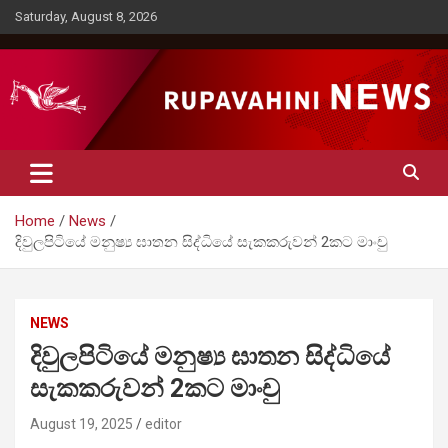
Skip
Saturday, August 8, 2026
to
content
Rupavahini News
Home
News
දිවුලපිටියේ මනුෂ්‍ය ඝාතන සිද්ධියේ සැකකරුවන් 2කට මාංචු
NEWS
දිවුලපිටියේ මනුෂ්‍ය ඝාතන සිද්ධියේ
සැකකරුවන් 2කට මාංචු
August 19, 2025
editor