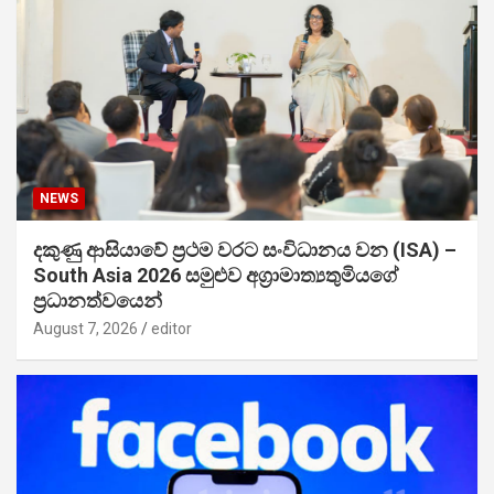
NEWS
දකුණු ආසියාවේ ප්‍රථම වරට සංවිධානය වන (ISA) –
South Asia 2026 සමුළුව අග්‍රාමාත්‍යතුමියගේ
ප්‍රධානත්වයෙන්
August 7, 2026
editor