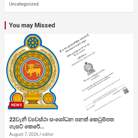
Uncategorized
You may Missed
NEWS
22වැනි ව්‍යවස්ථා සංශෝධන පනත් කෙටුම්පත
ගැසට් කෙරේ…
August 7, 2026
editor