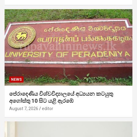
NEWS
පේරාදෙණිය විශ්වවිද්‍යාලයේ අධ්‍යයන කටයුතු
අගෝස්තු 10 සිට යළි ඇරඹේ
August 7, 2026
editor