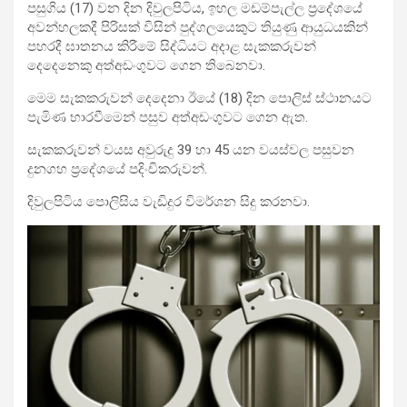
පසුගිය (17) වන දින දිවුලපිටිය, ඉහල මඩම්පැල්ල ප්‍රදේශයේ
අවන්හලකදී පිරිසක් විසින් පුද්ගලයෙකුට තියුණු ආයුධයකින්
පහරදී ඝාතනය කිරීමේ සිද්ධියට අදාළ සැකකරුවන්
දෙදෙනෙකු
අත්අඩංගුවට ගෙන තිබෙනවා.
මෙම සැකකරුවන් දෙදෙනා ඊයේ (18) දින පොලිස් ස්ථානයට
පැමිණ භාරවීමෙන් පසුව අත්අඩංගුවට ගෙන ඇත.
සැකකරුවන් වයස අවුරුදු 39 හා 45 යන වයස්වල පසුවන
දුනගහ ප්‍රදේශයේ පදිංචිකරුවන්.
දිවුලපිටිය පොලිසිය වැඩිදුර විමර්ශන සිදු කරනවා.