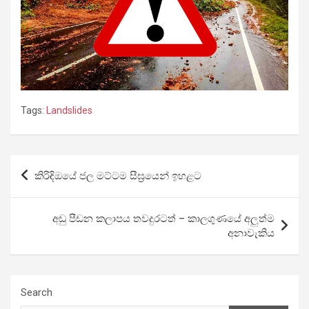
Tags:
Landslides
Post
කිරිඳිඔයේ ජල මට්ටම සීඝ්‍රයෙන් ඉහළට
navigation
අඩු පීඩන කලාපය තවදුරටත් – කාලගුණයේ අලුත්ම
අනාවැකිය
Search