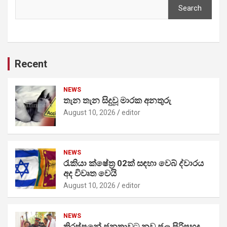
Search
Recent
NEWS
තැන තැන සිදුවූ මාරක අනතුරු
August 10, 2026
editor
NEWS
රැකියා ක්ෂේත්‍ර 02ක් සඳහා වෙබ් ද්වාරය
අද විවෘත වෙයි
August 10, 2026
editor
NEWS
තිරප්පනේ ජනතාවට නව ජල පිරිපහදු