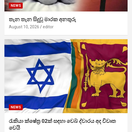
NEWS
තැන තැන සිදුවූ මාරක අනතුරු
August 10, 2026
editor
NEWS
රැකියා ක්ෂේත්‍ර 02ක් සඳහා වෙබ් ද්වාරය අද විවෘත
වෙයි