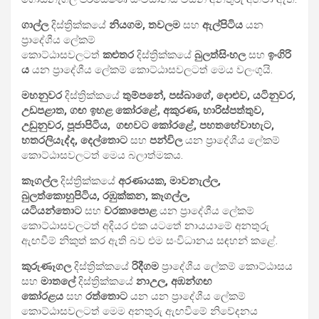
ගාල්ල
දිස්ත්‍රික්කයේ
නියගම, තවලම
සහ
ඇල්පිටිය
යන
ප්‍රාදේශීය ලේකම්
කොට්ඨාසවලටත්
කළුතර
දිස්ත්‍රික්කයේ
බුලත්සිංහල
සහ
ඉංගිරි
ය
යන ප්‍රාදේශීය ලේකම් කොට්ඨාසවලටත් මෙය වලංගුයි.
මහනුවර
දිස්ත්‍රික්කයේ
තුම්පනේ, පස්බාගේ, දොළුව, යටිනුවර,
උඩපළාත, ගඟ ඉහළ කෝරළේ, අකුරණ, හාරිස්පත්තුව,
උඩුනුවර, පූජාපිටිය, ගඟවට කෝරළේ, පහතහේවාහැට,
හතරලියැද්ද, දෙල්තොට
සහ
පන්විල
යන ප්‍රාදේශීය ලේකම්
කොට්ඨාසවලටත් මෙය බලාත්මකය.
කෑගල්ල
දිස්ත්‍රික්කයේ
අරණායක, මාවනැල්ල,
බුලත්කොහුපිටිය, රඹුක්කන, කෑගල්ල,
යටියන්තොට
සහ
වරකාපොළ
යන ප්‍රාදේශීය ලේකම්
කොට්ඨාසවලටත් අදියර එක යටතේ නායයාමේ අනතුරු
ඇඟවීම් නිකුත් කර ඇති බව එම සංවිධානය සඳහන් කළේ.
කුරුණෑගල
දිස්ත්‍රික්කයේ
රිදීගම
ප්‍රාදේශීය ලේකම් කොට්ඨාසය
සහ
මාතලේ
දිස්ත්‍රික්කයේ
නාඋල, අඹන්ගඟ
කෝරළය
සහ
රත්තොට
යන යන ප්‍රාදේශීය ලේකම්
කොට්ඨාසවලටත් මෙම අනතුරු ඇඟවීමේ නිවේදනය