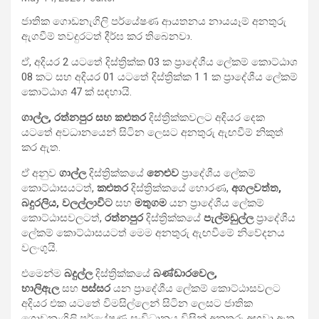
ජාතික ගොඩනැගිලි පර්යේෂණ ආයතනය නායයෑම් අනතුරු
ඇගවීම් තවදුරටත් දීර්ඝ කර තිබෙනවා.
ඒ, අදියර 2 යටතේ දිස්ත්‍රික්ක 03 ක ප්‍රාදේශීය ලේකම් කොට්ඨාශ
08 කට සහ අදියර 01 යටතේ දිස්ත්‍රික්ක 1 1 ක ප්‍රාදේශීය ලේකම්
කොට්ඨාශ 47 ක් සඳහායි.
ගාල්ල, රත්නපුර සහ කළුතර
දිස්ත්‍රික්කවලට අදියර දෙක
යටතේ අවධානයෙන් සිටින ලෙසට අනතුරු ඇඟවීම් නිකුත්
කර ඇත.
ඒ අනුව
ගාල්ල
දිස්ත්‍රික්කයේ
නෙළුව
ප්‍රාදේශීය ලේකම්
කොට්ඨාසයටත්,
කළුතර
දිස්ත්‍රික්කයේ හොරණ,
අගලවත්ත,
බදුරලිය, වලල්ලාවිට
සහ
මතුගම
යන ප්‍රාදේශීය ලේකම්
කොට්ඨාසවලටත්,
රත්නපුර
දිස්ත්‍රික්කයේ
පැල්මඩුල්ල
ප්‍රාදේශීය
ලේකම් කොට්ඨාසයටත් මෙම අනතුරු ඇඟවීමේ නිවේදනය
වලංගුයි.
එමෙන්ම
බදුල්ල
දිස්ත්‍රික්කයේ
බණ්ඩාරවෙල,
හාලිඇල
සහ
පස්සර
යන ප්‍රාදේශීය ලේකම් කොට්ඨාසවලට
අදියර එක යටතේ විමසිල්ලෙන් සිටින ලෙසට ජාතික
ගොඩනැගිලි පර්යේෂණ සංවිධානය විසින් අනතුරු අඟවා ඇත.