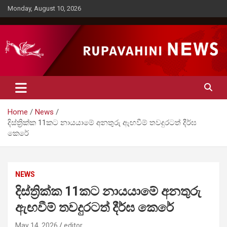
Skip
Monday, August 10, 2026
to
content
Rupavahini News
Home
News
දිස්ත්‍රික්ක 11කට නායයාමේ අනතුරු ඇඟවීම් තවදුරටත් දීර්ඝ
කෙරේ
NEWS
දිස්ත්‍රික්ක 11කට නායයාමේ අනතුරු
ඇඟවීම් තවදුරටත් දීර්ඝ කෙරේ
May 14, 2026
editor