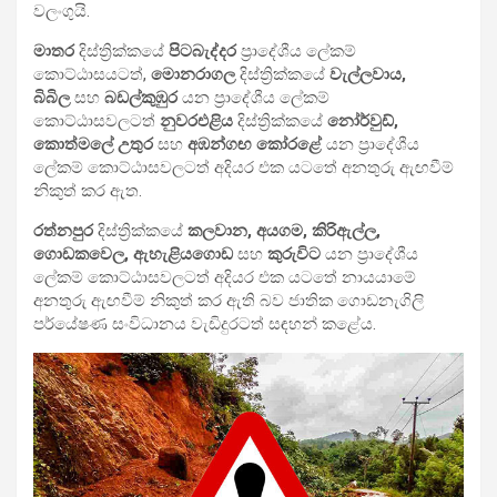
වලංගුයි.
මාතර
දිස්ත්‍රික්කයේ
පිටබැද්දර
ප්‍රාදේශීය ලේකම්
කොට්ඨාසයටත්,
මොනරාගල
දිස්ත්‍රික්කයේ
වැල්ලවාය,
බිබිල
සහ
බඩල්කුඹුර
යන ප්‍රාදේශීය ලේකම්
කොට්ඨාසවලටත්
නුවරඑළිය
දිස්ත්‍රික්කයේ
නෝර්වුඩ්,
කොත්මලේ උතුර
සහ
අඹන්ගඟ කෝරළේ
යන ප්‍රාදේශීය
ලේකම් කොට්ඨාසවලටත් අදියර එක යටතේ අනතුරු ඇඟවීම්
නිකුත් කර ඇත.
රත්නපුර
දිස්ත්‍රික්කයේ
කලවාන, අයගම, කිරිඇල්ල,
ගොඩකවෙල, ඇහැළියගොඩ
සහ
කුරුවිට
යන ප්‍රාදේශීය
ලේකම් කොට්ඨාසවලටත් අදියර එක යටතේ නායයාමේ
අනතුරු ඇඟවීම් නිකුත් කර ඇති බව ජාතික ගොඩනැගිලි
පර්යේෂණ සංවිධානය වැඩිදුරටත් සඳහන් කළේය.