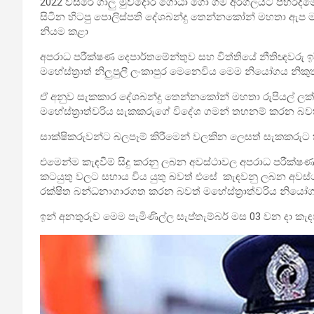
2022 වසරේ ගාලු මුවදොර ගෝඨා ගෝ ගම අරගලයට පහරදීමේ 
සිටින හිටපු පොලිස්පති දේශබන්දු තෙන්නකෝන් මහතා ඇප
නියම කළා
අපරාධ පරීක්ෂණ දෙපාර්තමේන්තුව සහ විත්තියේ නීතිඥවරු
මහේස්ත්‍රාත් නිලුපුලී ලංකාපුර මෙනෙවිය මෙම නියෝගය නිකුත
ඒ අනුව සැකකාර දේශබන්දු තෙන්නකෝන් මහතා රුපියල් ලක්ෂ
මහේස්ත්‍රාත්වරිය සැකකරුගේ විදේශ ගමන් තහනම් කරන බ
සාක්ෂිකරුවන්ට බලපෑම් කිරීමෙන් වලකින ලෙසත් සැකකරුට 
එමෙන්ම කැඳවීම් සිදු කරනු ලබන අවස්ථාවල අපරාධ පරීක්
කටයුතු වලට සහාය විය යුතු බවත් එසේ කැඳවනු ලබන අවස්
රක්ෂිත බන්ධනාගාරගත කරන බවත් මහේස්ත්‍රාත්වරිය නියෝග 
ඉන් අනතුරුව මෙම පැමිණිල්ල සැප්තැම්බර් මස 03 වන දා කැ