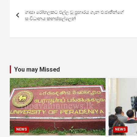
Post
ගාසා රෝහලකට එල්ල වූ ප්‍රහාරය ගැන එ.ජාතීන්ගේ
navigation
සංවිධානය කනස්සල්ලෙන්
You may Missed
NEWS
NEWS