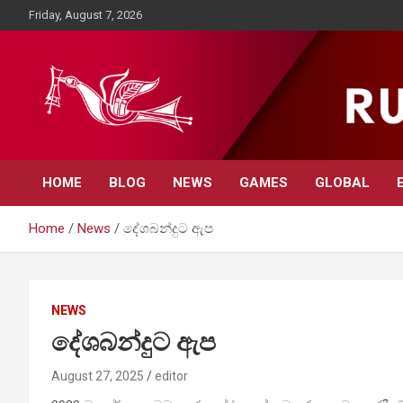
Skip
Friday, August 7, 2026
to
content
Rupavahini News
HOME
BLOG
NEWS
GAMES
GLOBAL
Home
News
දේශබන්දුට ඇප
NEWS
දේශබන්දුට ඇප
August 27, 2025
editor