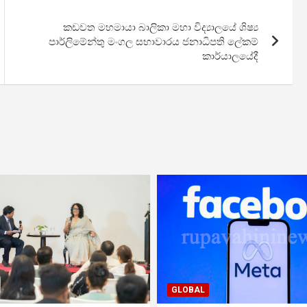
කඩවත මහමායා බාලිකා මහා විද්‍යාලයේ ශිෂ්‍ය
පාර්ලිමේන්තු මංගල සභාවාරය ජනාධිපති ලේකම්
කාර්යා‍ලයේදී
GLOBAL