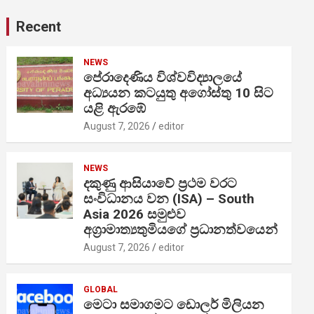
Recent
NEWS
පේරාදෙණිය විශ්වවිද්‍යාලයේ
අධ්‍යයන කටයුතු අගෝස්තු 10 සිට
යළි ඇරඹේ
August 7, 2026
editor
NEWS
දකුණු ආසියාවේ ප්‍රථම වරට
සංවිධානය වන (ISA) – South
Asia 2026 සමුළුව
අග්‍රාමාත්‍යතුමියගේ ප්‍රධානත්වයෙන්
August 7, 2026
editor
GLOBAL
මෙටා සමාගමට ඩොලර් මිලියන