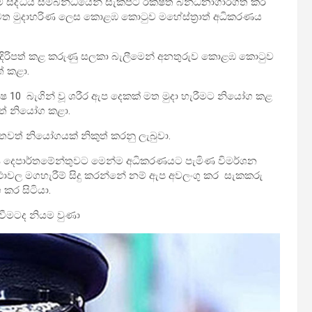
සිද්ධිය සම්බන්ධයෙන් සැකපිට රක්ෂිත බන්ධනාගාරගත කර
 මත මුදාහරිණ ලෙස කොළඹ කොටුව මහේස්ත්‍රාත් අධිකරණය
 ඉදිරිපත් කළ කරුණු සලකා බැලීමෙන් අනතුරුව කොළඹ කොටුව
් කළා.
 10 බැගින් වූ ශරීර ඇප දෙකක් මත මුදා හැරීමට නියෝග කළ
වත් නියෝග කළා.
තවත් නියෝගයක් නිකුත් කරනු ලැබුවා.
ෂණ දෙපාර්තමේන්තුවට මෙන්ම අධිකරණයට පැමිණ විමර්ශන
ථාවල මගහැරීම් සිදු කරන්නේ නම් ඇප අවලංගු කර සැකකරු
කර සිටියා.
ඳවීමටද නියම වුණා