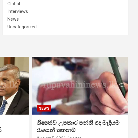
Global
Interviews
News
Uncategorized
NEWS
ශිෂ්‍යත්ව උපකාර පන්ති අද මැදියම්
ි
රැයෙන් තහනම්