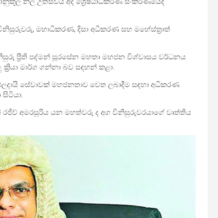
්‍රානුකූල නිල උත්සවය අද ශ්‍රේෂ්ඨාධිකරණ සංකීර්ණයේදී
සුරුවරු, මහාධිකරණ, දිසා අධිකරණ සහ මහේස්ත්‍රාත්
ිනිසුරු ප්‍රීති පද්මන් සූරසේන මහතා මහජන විශ්වාසය වර්ධනය
 ක්‍රියා මාර්ග ගන්නා බව සඳහන් කළා.
ත් ඵලදායි සේවාවක් මහජනතාව වෙත ලබාදීම සඳහා අධිකරණ
සිටියා.
ති රජීව් අමරසූරිය යන මහත්වරු ද අග විනිසුරුවරයාගේ වෘත්තිය