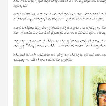
නව අගවිනිසුරු ප්‍රීති පද්මන් සූරසේන මහතා පිළිගැනීමේ චාරිත
පැවතුණා.
ශ්‍රේෂ්ඨාධිකරණය සහ අභියාචනාදීකරණය නියෝජනය කරන විනි
අධිකරණවල විනිසුරු වරුන්ද මෙම උත්සවයට සහභාගි වූනා.
මෙම චාරිත්‍රානුකූල නිල උත්සවයේදී සිය ප්‍රකාශය සිදුකළ අගව
වන ආකාරයට අධිකරණ ක්‍රියාදාමය නගා සිටුවීමට අවශ්‍ය සියලු
නඩු කටයුතු වේගවත් කිරීම මෙන්ම අධිකරණ පද්ධතිය තුළි
කටයුතු ඩිජිටල් කරණය කිරීමය වේගවත් කරන බවත් ඔහු කියා 
නීතිපති පාරින්ද රණසිංහ සහ ශ්‍රී ලංකා නීතීඥ සංගමයේ සභාප
කටයුතු අගයමින් කතා පවත්වනු ලැබුවා.