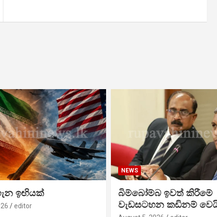
NEWS
ගැන ඉඟියක්
බිම්බෝම්බ ඉවත් කිරීමේ
වැඩසටහන කඩිනම් වෙය
026
editor