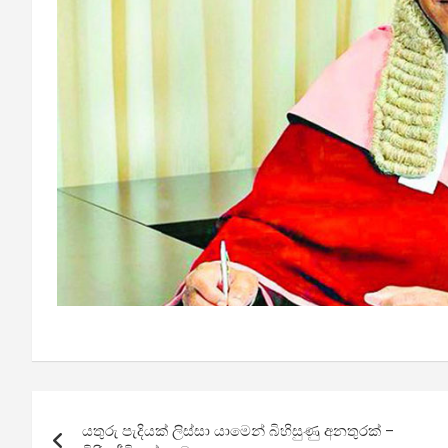
Post
යතුරු පැදියක් ලිස්සා යාමෙන් බිහිසුණු අනතුරක් –