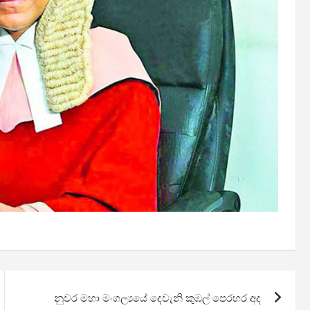
නුවර මහා මංගල්‍යයේ දෙවැනි කුඹල් පෙරහර අද