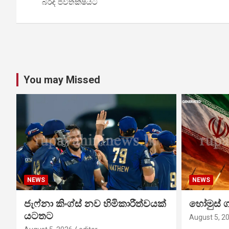
navigation
බිරිඳ ජීවිතක්ෂයට
You may Missed
NEWS
NEWS
ජැෆ්නා කිංග්ස් නව හිමිකාරීත්වයක්
හෝමුස් 
යටතට
August 5, 2