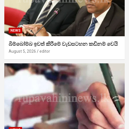
NEWS
බිම්බෝම්බ ඉවත් කිරීමේ වැඩසටහන කඩිනම් වෙයි
August 5, 2026
editor