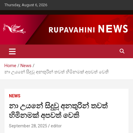
Skip
Thursday, August 6, 2026
to
content
Rupavahini News
Home
News
නා උයනේ සිදුවූ අනතු‍රින් තවත් හිමිනමක් අපවත් වෙති
NEWS
නා උයනේ සිදුවූ අනතු‍රින් තවත්
හිමිනමක් අපවත් වෙති
September 28, 2025
editor