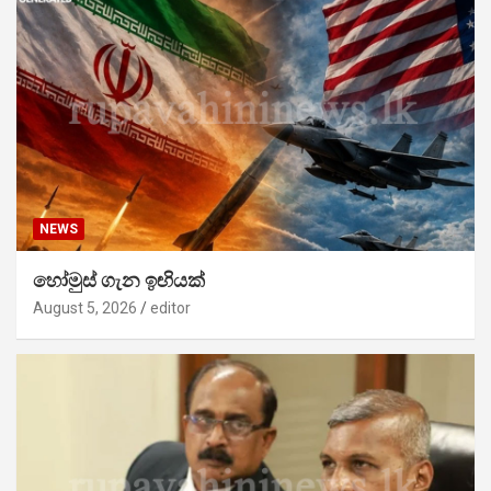
NEWS
හෝමුස් ගැන ඉඟියක්
August 5, 2026
editor