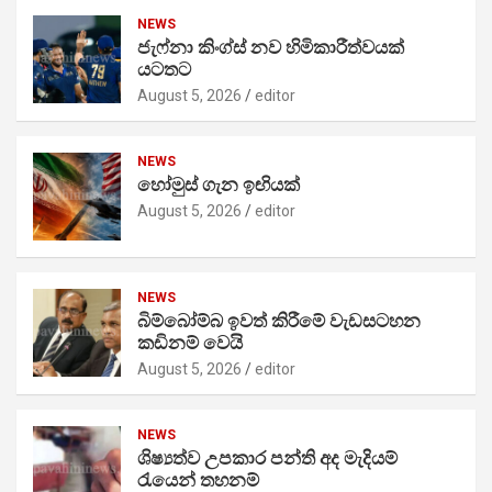
NEWS
ජැෆ්නා කිංග්ස් නව හිමිකාරීත්වයක්
යටතට
August 5, 2026
editor
NEWS
හෝමුස් ගැන ඉඟියක්
August 5, 2026
editor
NEWS
බිම්බෝම්බ ඉවත් කිරීමේ වැඩසටහන
කඩිනම් වෙයි
August 5, 2026
editor
NEWS
ශිෂ්‍යත්ව උපකාර පන්ති අද මැදියම්
රැයෙන් තහනම්