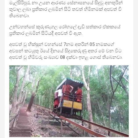
මැල්සිරිපුර, නා උයන ආරණ්‍ය සේනාසනයේ සිදුවූ අනතුරින්
තුවාල ලබා ප්‍රතිකාර ලබමින් සිටි තවත් හිමිනමක් අපවත් වී
තිබෙනවා.
උන්වහන්සේ කුරුණෑගල රෝහලේ දැඩි සත්කාර ඒකකයේ
ප්‍රතිකාර ලබමින් සිටියදී අපවත් වී ඇත.
අපවත් වූ භික්ෂූන් වහන්සේ 7නම අතරින් 05 නමකගේ
අවසන් කටයුතු ඊයේ දිනයේ සිදුකෙරුණු අතර මේ වන විට
අපවත් වූ හිමිවරු සංඛ්‍යාව 08 දක්වා ඉහළ ගොස් තිබෙනවා.