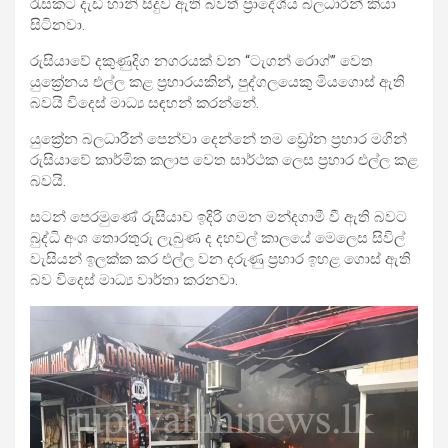
රැසකට දැඩි හානි සිදුව ඇති බවත් ප්‍රාදේශීය බලධාරීන් කියා
සිටිනවා.
රුසියාවේ දකුණුදිග නගරයක් වන “ටැගන් රොග්” වෙත
යුක්‍රේනය එල්ල කළ ප්‍රහාරයකින්, පුද්ගලයෙකු මියගොස් ඇති
බවයි විදෙස් මාධ්‍ය සඳහන් කරන්නේ.
යුක්‍රේන බලධාරීන් පෙන්වා දෙන්නේ තම ඩ්‍රෝන ප්‍රහාර මගින්
රුසියාවේ කාර්මික කලාප වෙත සාර්ථක ලෙස ප්‍රහාර එල්ල කළ
බවයි.
සටන් පෙරමුණේ රුසියාව ඉදිරි ගමන මන්දගාමී වී ඇති බවට
බුද්ධි අංශ තොරතුරු ලැබුණ ද දහවල් කාලයේ මෙලෙස සිවිල්
වැසියන් ඉලක්ක කර එල්ල වන දරුණු ප්‍රහාර ඉහළ ගොස් ඇති
බව විදෙස් මාධ්‍ය වාර්තා කරනවා.