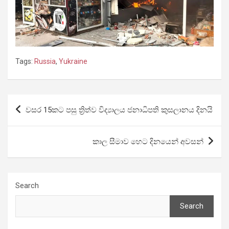
Tags:
Russia
,
Yukraine
Post
වසර 15කට පසු ත්‍රිත්ව විද්‍යාලය ජනාධිපති කුසලානය දිනයි
navigation
කාල සීමාව හෙට දිනයෙන් අවසන්
Search
Search