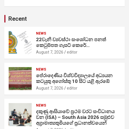
Recent
NEWS
22වැනි ව්‍යවස්ථා සංශෝධන පනත්
කෙටුම්පත ගැසට් කෙරේ…
August 7, 2026
editor
NEWS
පේරාදෙණිය විශ්වවිද්‍යාලයේ අධ්‍යයන
කටයුතු අගෝස්තු 10 සිට යළි ඇරඹේ
August 7, 2026
editor
NEWS
දකුණු ආසියාවේ ප්‍රථම වරට සංවිධානය
වන (ISA) – South Asia 2026 සමුළුව
අග්‍රාමාත්‍යතුමියගේ ප්‍රධානත්වයෙන්