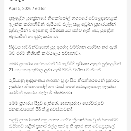
April 5, 2026
editor
දකුණුදිග යුක්‍රේනයේ නිකෝපෝල් නගරයේ වෙළෙඳපොළක්
ඉලක්ක කරගනිමින්, රුසියාව එල්ල කළ ඩ්‍රෝන ප්‍රහාරයකින්
පුද්ගලයින් 5 දෙනෙකු ජීවිතක්‍ෂයට පත්ව ඇති බව, යුක්‍රේන
බලධාරීන් තහවුරු කරනවා.
සිද්ධිය සම්බන්ධයෙන් යුද අපරාද විමර්ශන ආරම්භ කර ඇති
බව එරට නීතිපති කාර්යාලය පවසනවා.
මෙම ප්‍රහාරය හේතුවෙන් 14 හැවිරිදි දැරියක ඇතුළු පුද්ගලයින්
21 දෙනෙකු තුවාල ලබා ඇති බවයි වාර්තා වන්නේ.
රුසියානු ආක්‍රමණය ආරම්භ වූ දා සිට නිරන්තරයෙන් ප්‍රහාරට
ලක්වන නිකොපෝල් නගරයේ මෙම වෙළෙඳපොළ ඉලක්ක
කරමින් ප්‍රහාරය එල්ල වී තිබෙනවා.
මෙම ප්‍රහාරය සිදුව ඇත්තේ, සෙනසුරාදා පෙරවරුවේ
ජනතාවගෙන් පිරී තිබූ අවස්ථාවකදී.
පළමු ප්‍රහාරයෙන් පසු සහන සේවා ක්‍රියාත්මක වූ ස්ථානයටම
රුසියාව යළිත් ප්‍රහාර එල්ල කර ඇති අතර ඉන් වෙළෙඳසැල්