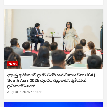
NEWS
දකුණු ආසියාවේ ප්‍රථම වරට සංවිධානය වන (ISA) –
South Asia 2026 සමුළුව අග්‍රාමාත්‍යතුමියගේ
ප්‍රධානත්වයෙන්
August 7, 2026
editor