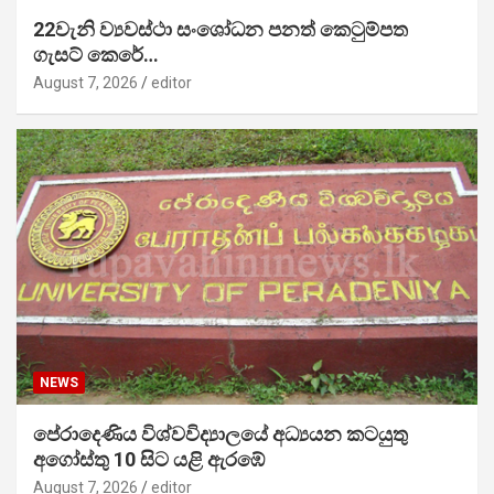
22වැනි ව්‍යවස්ථා සංශෝධන පනත් කෙටුම්පත
ගැසට් කෙරේ…
August 7, 2026
editor
NEWS
පේරාදෙණිය විශ්වවිද්‍යාලයේ අධ්‍යයන කටයුතු
අගෝස්තු 10 සිට යළි ඇරඹේ
August 7, 2026
editor