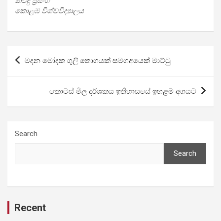
කවිඳු ප්‍රසංග
කොළඹ විශ්ව­වි­ද්‍යා­ලය
Post
මදන මෝදක ගුලි තොගයක් සමගඅයෙක් මාට්ටු
navigation
කොටස් මිල දර්ශකය ඉතිහාසයේ ඉහළම අගයට
Search
Search
Recent