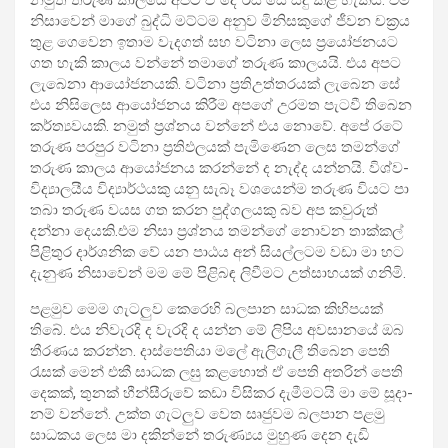
නිසා­වෙන් මාගේ බුද්ධි මට්ටම අනුව මිනි­ස­කුගේ ජීවන චක්‍රය
තුළ ගෙවෙන ඉතාම වැද­ගත් සහ වටිනා ලෙස ප්‍රයෝ­ජ­න­යට
ගත හැකි කාලය වන්නේ තමාගේ තරුණ කාල­යයි. එය අපට
ලැබෙනා ආයෝ­ජ­න­යකි. වටිනා ප්‍රති­උ­ත්ත­ර­යක් ලැබෙන සේ
එය නිසි­ලෙස ආයෝ­ජ­නය කිරීම අපගේ උර­මත පැටවී තිබෙන
කර්ත්‍ය­ව­යකි. නමුත් ප්‍රශ්නය වන්නේ එය නොවේ. අපේ රටේ
තරුණ පර­පුර වටිනා ප්‍රති­ඵ­ල­යක් පැමි­ණෙන ලෙස තමන්ගේ
තරුණ කාලය ආයෝ­ජ­නය කරන්නේ ද නැද්ද යන්නයි. විශ්ව­
වි­ද්‍යා­ල­යීය විද්‍යා­ර්ථ­යකු යනු සැබෑ වශ­යෙන්ම තරුණ වියට පා
තබා තරුණ වයස ගත කරන පුද්ග­ල­යකු බව අප කවු­රුත්
දන්නා දෙයකි.එම නිසා ප්‍රශ්නය තමන්ගේ නොවන තාක්කල්
පිළි­තුර දාර්ශ­නික වේ යන පාඨය අන් සිය­ල්ල­ටම වඩා මා හට
දැනුණ නිසා­වෙන් මම මේ පිළි­බඳ ලිවී­මට උත්සා­හ­යක් ගනිමි.
පළ­මුව මෙම ගැට­ලුව කෙරෙහි බල­පාන සාධක කිහි­ප­යක්
තිබේ. එය නිවැ­රදි ද වැරදි ද යන්න මේ ලිපිය අව­සා­නයේ ඔබ
තීර­ණය කරන්න. දාස්පෙ­තියා මලේ ඇලි­ගැලී තිබෙන පෙති
රැසක් මෙන් එකී සාධක ලඝු කළ­හොත් ඒ පෙති අත­රින් පෙති
දෙකක්, තුනක් හීන්සී­රුවේ කඩා විසි­කර දැමී­ම­ටයි මා මේ සූදා­
නම් වන්නේ. උක්ත ගැට­ලුව වෙත සෘජු­වම බල­පාන පළමු
සාධ­කය ලෙස මා දකින්නේ තරු­ණ්‍යය මුහුණ දෙන දැඩි