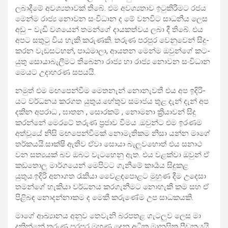
ලබා­දීමේ අව­ශ්‍ය­තා­වක් තිබේ. එම අව­ශ්‍ය­තාව ඉටු­කි­රී­මට රජය
මෙන්ම රාජ්‍ය නොවන සංවි­ධාන ද මේ වන­විට සාධ­නීය ලෙස
අඩු – වැඩි වශ­යෙන් තමන්ගේ දාය­ක­ත්වය ලබා දී තිබේ. එය
අපට සතුටු විය හැකි කරු­ණකි. තරුණ පර­පුර වෙනු­වෙන් සිදු­
ක­රන වැඩ­ස­ට­හන්, පාඨ­මාලා, ආය­තන මෙන්ම ඔවුන්ගේ කට­
යුතු සොයා­බැ­ලී­මට තිබෙනා රාජ්‍ය හා රාජ්‍ය නොවන සංවි­ධාන
මෙයට උදා­හ­රණ සප­යයි.
නමුත් එම මඟ­පෙ­න්වීම මෙත­නැන් නොනැ­වතී එය අප ඉදි­රි­
යට වර්ධ­නය කර­ගත යුතුය.හේතුව සමා­ජය තුළ දැන් දැන් අප
දකින අප­රාධ , ඝාතන , සොර­කම් , නොමනා ක්‍රියා­වන් සිදු
කරන්නේ මෙරටේ තරුණ ප්‍රජාව වීමය .ඔවුන්ට එම ඉර­ණම
අත්වූයේ නිසි මඟ­පෙ­න්වී­මක් නොමැ­ති­කම නිසා යන්න මාගේ
තර්ක­යයි.සාක්ෂි ඇතිව ඒවා සොයා බැලු­ව­හොත් එය සනාථ
වන සත්‍ය­යක් බව ඔබට වැට­හෙනු ඇත. එය වළක්වා ඔවුන් ඒ
කඩ­තොලු මාර්ග­යෙන් මෙපි­ටට ගැනීමේ කාර්‍යය සිදු­කළ
යුතුය.ඉදිරි අනා­ගත රැකියා වෙ‍ෙළ­ඳ­පො­ළට මුහුණ දීම උදෙසා
තමන්ගේ හැකියා වර්ධ­නය කර­ගැ­නී­මට නොහැකි කම සහ ඒ
පිළි­බඳ නොද­න්නා­කම ද මෙකී කරු­ණේම උප සාධ­ක­යකි.
මාගේ ආඛ්‍යා­නය අනුව තෙවැනි බර­ප­තළ ගැට­ලුව ලෙස මා
දකින්නේ තරුණ පර­පුර මුහුණ දෙන අධික මාන­සික පීඩ­න­යයි.