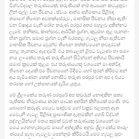
විශ්ව­වි­ද්‍යාල තරු­ණ­යෙක්, තරු­ණි­යක් නම් අධ්‍ය­යන කට­යු­තු­ව­
ලින් එල්ල වන පීඩ­නය , ස්වයං ආත්ම අභි­මා­නය පිළි­බඳ
තමාගේ තිබෙන අව­ත­ක්සේ­රුව , මාන­සික පීඩ­නය නිසා ඇති­
වන විෂා­දය වැනි රෝග තරුණ පර­පුර අතර බහු­ලව දකි­න්නට
ලැබේ. තනි­කම, කාන්සාව, ආර්ථික ප්‍රශ්න, කුටුම්භ තුළ පැන­න­
ඟින ප්‍රශ්න, සමාජ ප්‍රශ්න වැනි බර­ප­තළ ගැටලු නිසා ඇති­වන
මාන­සික පීඩ­නය ඔවුන්ව තිබෙන තත්ත්ව­යෙන් තව­දු­ර­ටත්
පහළ තැන­කට ඇද දමයි. එය කබ­ලෙන් ළිපට වැටුණා හා සමා­
නය. ලාංකේය තරුණ තරු­ණි­යන් සිටින්නේ අති­ශය පීඩා­කාරී
සමාජ ක්‍රම­යක් තුළය. එය තරු­ණ­යෙකු වශ­යෙන් මා අත්විඳ
තිබෙන දෙයකි.එම පීඩ­න­යෙන් මිදී­මට හෝ තුරන් කිරී­මට අන්
අය පැමි­ණෙන තෙක් නොසිට තරුණ පර­පුර වන අප ද එයට
තර­මක හෝ උත්සා­හ­යක් දැරිය යුතුය.
මේ ශ්‍රීලාං­කේය තරුණ පර­පුරේ අප කවු­රුත් නොද­කින සත්‍ය
පැති­කඩ නිරූ­ප­ණය කරන සාධක අත­රින් කිහි­ප­යක් පමණි. තව
බොහෝ කරුණු මෙයට සෘජු­වම හෝ වක්‍රව බල­පානු ඇත.
මෙවැනි ගැටලු පිළි­බඳ ප්‍රාමා­ණික දැනු­ම­කින් හෙබි විද්වත්
පුද්ග­ල­යින්ගේ මතය කුමක් වුවත් තරු­ණ­යකු වශ­යෙන් මා
මෙය ගෙන­හැ­ර­පෑවේ මාගේ අත්දැ­කීම අනුව ශ්‍රීලාං­කේය තාරු­
ණ්‍යයේ සැබෑ ගැට­ලුව පෙන්නුම් කිරී­ම­ටයි.මෙම ගැටලු සුළු­