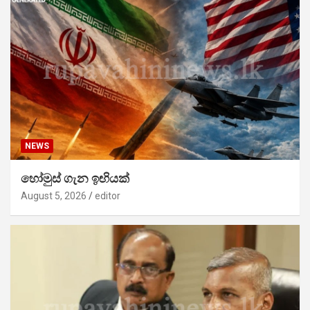
NEWS
හෝමුස් ගැන ඉඟියක්
August 5, 2026
editor