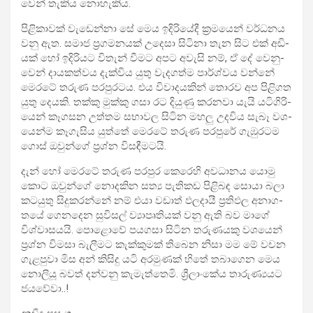
වෙන් තැකිය නොහැ­කිය.
පිළි­කා­වක් වැඩෙන්නා සේ මෙය ඉදි­රි­යේදී ක්‍රම­යෙන් වර්ධ­නය
වනු ඇත. සමාජ ප්‍රග­ම­න­යක් උදෙසා සිටිනා තැන සිට එක් අඩි­
යක් හෝ ඉදි­රි­යට විතැන් වීමට අපට අවැසි නම්, ඒ දේ වෙනු­
වෙන් දාය­ක­ත්වය දැක්විය යුතු වැද­ගත්ම පාර්ශ්වය වන්නේ
මෙරටේ තරුණ පර­පු­ර­ටය. එය විවා­ද­ය­කින් තොරව අප පිළි­ගත
යුතු දෙයකි. තක්කු මුක්කු ගසා රට දියුණු කර­නවා යැයි යටි­ගි­රි­
යෙන් කෑග­සන උත්තම සභා­වල සිටින මහලු උද­විය සැබෑ වශ­
යෙන්ම කෑගැ­සිය යුත්තේ මෙරටේ තරුණ පර­පුරේ ගැඹු­ර­ටම
ගොස් ඔවුන්ගේ ප්‍රශ්න විස­ඳී­ම­ටයි.
දැන් හෝ මෙරටේ තරුණ පර­පුර කෙරෙහි අව­ධා­නය යොමු
කොට ඔවුන්ගේ නොද­කින සත්‍ය පැති­කඩ පිළි­බඳ සොයා බලා
කට­යුතු සිදු­ක­රන්නේ නම් එයා වඩාත් ඵල­දායී ප්‍රති­ඵල අනා­ග­
තයේ ගෙන­දෙන සුවි­සල් ව්‍යාපෘ­ති­යක් වනු ඇති බව මාගේ
විශ්වා­ස­යයි. පොළොවේ පය­ගසා සිටින තරු­ණ­යකු වශ­යෙන්
ප්‍රශ්න විමසා බැලී­මට කැක්කු­මක් තිබෙන නිසා මම මේ වචන
ගැළ­පුවා මිස අන් කිසිදු යටි අර­මු­ණක් හිතේ තබා­ගෙන මෙය
නොලියූ බවත් දන්වනු කැමැ­ත්තෙමි. ශ්‍රීලාං­කේය තාරු­ණ්‍ය­යට
ජය­වේවා..!