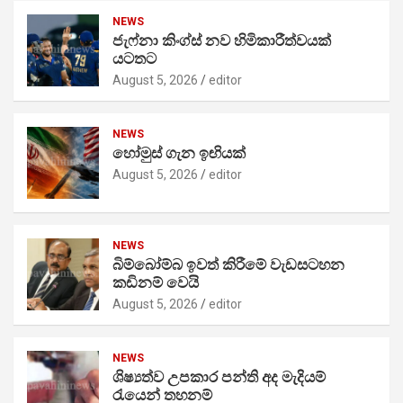
NEWS
ජැෆ්නා කිංග්ස් නව හිමිකාරීත්වයක්
යටතට
August 5, 2026
editor
NEWS
හෝමුස් ගැන ඉඟියක්
August 5, 2026
editor
NEWS
බිම්බෝම්බ ඉවත් කිරීමේ වැඩසටහන
කඩිනම් වෙයි
August 5, 2026
editor
NEWS
ශිෂ්‍යත්ව උපකාර පන්ති අද මැදියම්
රැයෙන් තහනම්