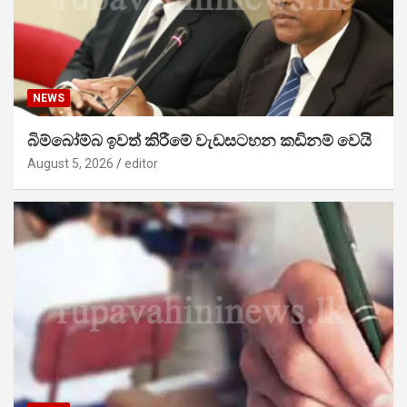
NEWS
බිම්බෝම්බ ඉවත් කිරීමේ වැඩසටහන කඩිනම් වෙයි
August 5, 2026
editor