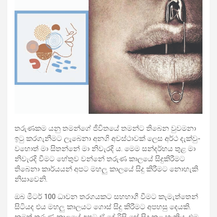
තරු­ණ­කම යනු තමන්ගේ ජීවි­තයේ තමන්ට තිබෙන වුව­මනා
ඉටු කර­ගැ­නී­මට ලැබෙනා අනගි අව­ස්ථා­වක් ලෙස අර්ථ දැක්වු­
ව­හොත් මා සිතන්නේ මා නිවැ­රදි ය. මෙම සන්ද­ර්භය තුළ මා
නිවැ­රදි වීමට හේතුව වන්නේ තරුණ කාලයේ සිදු­කි­රී­මට
තිබෙනා කාර්ය­යන් අපට මහලු කාලයේ සිදු කිරී­මට නොහැකි
නිසා­වෙනි.
ඔබ මීටර් 100 ධාවන තර­ග­ය­කට සහ­භාගී වීමට කැමැ­ත්තෙන්
සිටි­යද එය මහලු කාල­යට ගොස් සිදු කිරී­මට අප­හසු දෙයකි.
නමුත් තරුණ කාලයේ අපට ඒ දේ රිසි සේ සිදු කළ හැකිය. එම