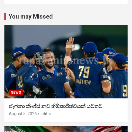
You may Missed
NEWS
ජැෆ්නා කිංග්ස් නව හිමිකාරීත්වයක් යටතට
August 5, 2026
editor