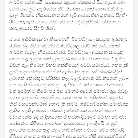
ආර්ථික ප්‍රශ්න­යයි. සමා­ජයේ කුඩාම ඒක­කයේ සිට පැවත එන
මෙම ගැට­ලුව අද ඊයේක සිට තිබෙන දෙයක් නොවෙයි. මිල
මුදල් හිඟ­කම නිසා­වෙන් තමන් දැඩි ආසා­ව­කින් යුක්තව සිදු­කි­
රී­මට කැමැති දෙය නොව වෙනත් දේ සිදු­කි­රී­මට වර්ත­මාන
තාරු­ණ්‍ය­යට සිදු වී තිබේ.
ඒ මේ ආර්ථික ප්‍රශ්න නිසා­වෙනි. විශ්ව­වි­ද්‍යාල කට­යුතු අත­ර­තුර
රැකියා සිදු කිරීම මෙන්ම විශ්ව­වි­ද්‍යාල වරම් හිමි­ක­ර­ගෙ­නත්
ආර්ථික ගැටලු නිසා­වෙන් තම විශ්ව­වි­ද්‍යාල අධ්‍ය­යන කට­යුතු
අත­හැර දැමූ සුව­හ­සක් වූ තරුණ තරු­ණි­යන් කොප­මණ ඇතිද.
ඔවුන් තුළ තිබෙන විභව ශක්ති­යෙන් රටට, සමා­ජ­යට ගත­හැකි
උප­රිම ප්‍රයෝ­ජ­නය එම­ඟින් ඇහි­රෙනු ඇත. සමී­ක්ෂ­ණ­ව­ලින්
ලබා­ගත් තොර­තුරු පරීක්ෂා කළ බැලු­ව­හොත් ඔවු­න්ගෙන් ලබා­
ගත හැකි නියම ඵල නෙළා ගැනී­මට රටක් වශ­යෙන් අප තව­
මත් අස­මත් වී තිබේ. එය එදා මෙන්ම අද­ටත් සමා­ජය තුළ ඔඩු­දු­
වන ගැට­ලු­වකි. දෙවැනි සාධ­කය ලෙස මා දකින්නේ ඔවුන්ට
නිසි මඟ­පෙ­න්වී­මක් නොමැති කමයි. ශිෂ්ට­ස­ම්පන්න සමා­ජ­යක
දැකිය හැකි උත්තම ගණයේ ලක්ෂ­ණ­යක් වන්නේ තමන්
වඩාත් දක්ෂ දේ හැඳි­න­ගෙන ඒ හරහා දියුණු වී රට හා සමා­ජය
පෝෂ­ණය කිරී­මට තමන්ගේ දාය­ක­ත්වය ලබා­දී­මයි. නමුත්
ලාංකේය සමා­ජය තුළ සිදු නොවන්නේ ද එයයි. මෙය නිවැ­රදි
කිරී­මට නම් තරුණ කාල­යේදී අප ඔවුන්ට නිසි මඟ­පෙ­න්වී­මක්