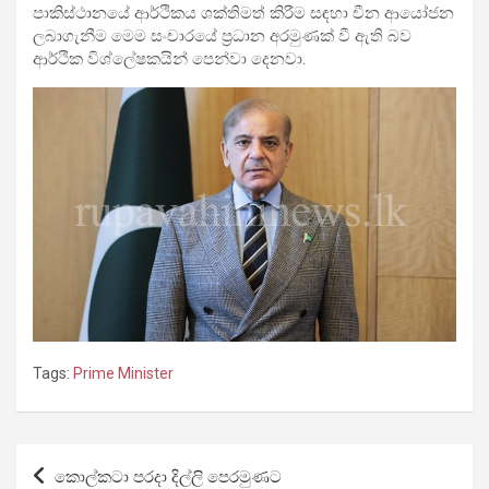
පාකිස්ථානයේ ආර්ථිකය ශක්තිමත් කිරීම සඳහා චීන ආයෝජන
ලබාගැනීම මෙම සංචාරයේ ප්‍රධාන අරමුණක් වී ඇති බව
ආර්ථික විශ්ලේෂකයින් පෙන්වා දෙනවා.
Tags:
Prime Minister
Post
කොල්කටා පරදා දිල්ලි පෙරමුණට