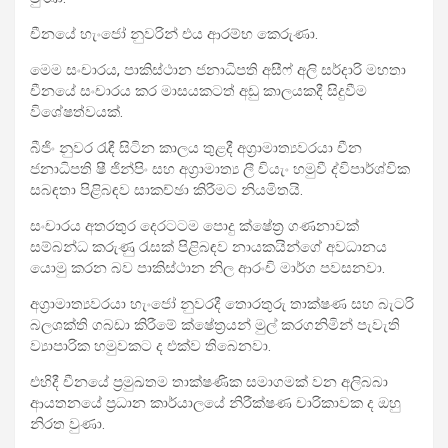
චීනයේ හැංජෝ නුවරින් එය ආරම්භ කෙරුණා.
මෙම සංචාරය, පාකිස්ථාන ජනාධිපති අසීෆ් අලි සර්දාරි මහතා
චීනයේ සංචාරය කර මාසයකටත් අඩු කාලයකදී සිදුවීම
විශේෂත්වයක්.
බීජිං නුවර රැඳී සිටින කාලය තුළදී අග්‍රාමාත්‍යවරයා චීන
ජනාධිපති ෂී ජින්පිං සහ අග්‍රාමාත්‍ය ලී චියැං හමුවී ද්විපාර්ශ්වික
සබඳතා පිළිබඳව සාකච්ඡා කිරීමට නියමිතයි.
සංචාරය අතරතුර දෙරටටම පොදු ක්ෂේත්‍ර ගණනාවක්
සම්බන්ධ කරුණු රැසක් පිළිබඳව නායකයින්ගේ අවධානය
යොමු කරන බව පාකිස්ථාන නිල ආරංචි මාර්ග පවසනවා.
අග්‍රාමාත්‍යවරයා හැංජෝ නුවරදී තොරතුරු තාක්ෂණ සහ බැටරි
බලශක්ති ගබඩා කිරීමේ ක්ෂේත්‍රයන් මුල් කරගනිමින් පැවැති
ව්‍යාපාරික හමුවකට ද එක්ව තිබෙනවා.
එහිදී චීනයේ ප්‍රමුඛතම තාක්ෂණික සමාගමක් වන අලිබබා
ආයතනයේ ප්‍රධාන කාර්යාලයේ නිරීක්ෂණ චාරිකාවක ද ඔහු
නිරත වුණා.