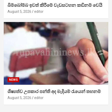
බිම්බෝම්බ ඉවත් කිරීමේ වැඩසටහන කඩිනම් වෙයි
August 5, 2026
editor
NEWS
ශිෂ්‍යත්ව උපකාර පන්ති අද මැදියම් රැයෙන් තහනම්
August 5, 2026
editor