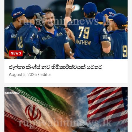
NEWS
ජැෆ්නා කිංග්ස් නව හිමිකාරීත්වයක් යටතට
August 5, 2026
editor