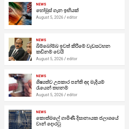
NEWS
හෝමුස් ගැන ඉඟියක්
August 5, 2026
editor
NEWS
බිම්බෝම්බ ඉවත් කිරීමේ වැඩසටහන
කඩිනම් වෙයි
August 5, 2026
editor
NEWS
ශිෂ්‍යත්ව උපකාර පන්ති අද මැදියම්
රැයෙන් තහනම්
August 5, 2026
editor
NEWS
කොත්මලේ ගාමිණී දිසානායක ජලාශයේ
වාන් දොරටු