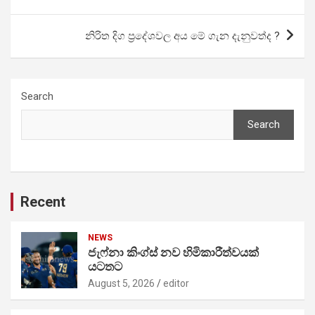
navigation
නිරිත දිග ප්‍රදේශවල අය මේ ගැන දැනුවත්ද ?
Search
Search
Recent
NEWS
ජැෆ්නා කිංග්ස් නව හිමිකාරීත්වයක්
යටතට
August 5, 2026
editor