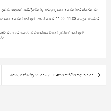
 6 දක්වා සඳහන් පාර්ලිමේන්තු කටයුතු සඳහා වෙන්කර තිබෙනවා.
රශ්න සඳහා වෙන් කර ඇති අතර පෙ.ව. 11.00 -11.30 කාලය ස්ථාවර
කොඩි මහතාට එරෙහිව විපක්ෂය විසින් ඉදිරිපත් කර ඇති
වා.
සෞඛ්‍ය ක්ෂේත්‍රයට අදාළව 154කට පත්වීම් ප්‍රදානය අද