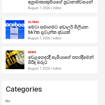
අග්‍රාමාත්‍යතුමියගේ ප්‍රධානත්වයෙන්
August 7, 2026
editor
GLOBAL
මෙටා සමාගමට ඩොලර් මිලියන
567ක දැවැන්ත දඩයක්
August 7, 2026
editor
NEWS
වෙළගෙදරදී සැමියාගේ පහරදීමෙන්
බිරිඳ මරුට
August 7, 2026
editor
Categories
Biz