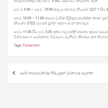
පාර්ලිමේන්තුව අද පෙ.ව. 9.30ට රැස්වීමට නියමිතව ඇත.
පෙ. ව 9.30 – පෙ.ව. 10.00 කාලය ස්ථාවර නියෝග 22හි 1 සිට
පෙ.ව 10.00 – 11.00 කාලය වාචික පිළිතුරු අපේක්ෂා කරන ප්‍
නියෝග 27(2) යටතේ ප්‍රශ්න සඳහා වෙන් කර ඇත.
පෙ.ව 11.30 සිට ප.ව 5.30 දක්වා බලශක්ති අමාත්‍ය කුමාර ජය
විශ්වාසභංග යෝජනාව විවාදයට ගැනීමට තීරණය කර තිබෙන
Tags:
Parliament
Post
ඔබේ නගරයටත් අද හිරු මුදුන් වෙනවාද බලන්න
navigation