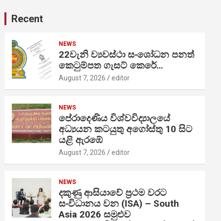
Recent
NEWS
22වැනි ව්‍යවස්ථා සංශෝධන පනත්
කෙටුම්පත ගැසට් කෙරේ…
August 7, 2026
editor
NEWS
පේරාදෙණිය විශ්වවිද්‍යාලයේ
අධ්‍යයන කටයුතු අගෝස්තු 10 සිට
යළි ඇරඹේ
August 7, 2026
editor
NEWS
දකුණු ආසියාවේ ප්‍රථම වරට
සංවිධානය වන (ISA) – South
Asia 2026 සමුළුව