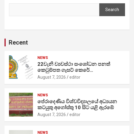
Search
Recent
NEWS
22වැනි ව්‍යවස්ථා සංශෝධන පනත්
කෙටුම්පත ගැසට් කෙරේ…
August 7, 2026
editor
NEWS
පේරාදෙණිය විශ්වවිද්‍යාලයේ අධ්‍යයන
කටයුතු අගෝස්තු 10 සිට යළි ඇරඹේ
August 7, 2026
editor
NEWS