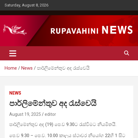
Skip
Saturday, August 8, 2026
to
content
Rupavahini News
Home
News
පාර්ලිමේන්තුව අද රැස්වෙයි
NEWS
පාර්ලිමේන්තුව අද රැස්වෙයි
August 19, 2025
editor
පාර්ලිමේන්තුව අද (19) පෙ.ව 9.30ට රැස්වීමට නියමිතයි.
පෙ.ව 9.30 – පෙ.ව. 10.00 කාලය ස්ථාවර නියෝග 22හි 1 සිට