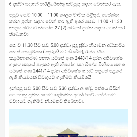
6 දක්වා සඳහන් පාර්ලිමේන්තු කටයුතු සඳහා වෙන්කර ඇත.
පසුව පෙ.ව 10.00 – 11.00 කාලය වාචික පිළිතුරු අපේක්ෂා
කරන ප්‍රශ්න සඳහා වෙන් කර ඇති අතර පෙ.ව. 11.00 -11.30
කාලය ස්ථාවර නියෝග 27 (2) යටතේ ප්‍රශ්න සඳහා වෙන් කර
තිබෙනවා.
පෙ. ව 11.30 සිට ප.ව 5.00 දක්වා සූදු ක්‍රීඩා නියාමන අධිකාරිය
පනත් කෙටුම්පත (දෙවැනි වර කියවීම), රාජ්‍ය ණය
කළමනාකරණ පනත යටතේ අංක 2443/14 දරන අතිවිශේෂ
ගැසට් පත්‍රයේ පළකර ඇති නියෝග සහ විදේශ විනිමය පනත
යටතේ අංක 2441/14 දරන අතිවිශේෂ ගැසට් පත්‍රයේ පළකර
ඇති නියමයක් විවාදයට ගැනීමට නියමිතයි.
ඉන්පසු ප.ව 5.00 සිට ප.ව 5.30 දක්වා ආණ්ඩු පක්ෂය විසින්
ගෙනෙනු ලබන සභාව කල්තබන අවස්ථාවේ යෝජනාව
විවාදයට ගැනීමට නියමිතව තිබෙනවා.