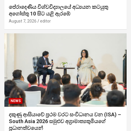
පේරාදෙණිය විශ්වවිද්‍යාලයේ අධ්‍යයන කටයුතු
අගෝස්තු 10 සිට යළි ඇරඹේ
August 7, 2026
editor
NEWS
දකුණු ආසියාවේ ප්‍රථම වරට සංවිධානය වන (ISA) –
South Asia 2026 සමුළුව අග්‍රාමාත්‍යතුමියගේ
ප්‍රධානත්වයෙන්