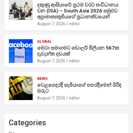
දකුණු ආසියාවේ ප්‍රථම වරට සංවිධානය
වන (ISA) – South Asia 2026 සමුළුව
අග්‍රාමාත්‍යතුමියගේ ප්‍රධානත්වයෙන්
August 7, 2026
editor
GLOBAL
මෙටා සමාගමට ඩොලර් මිලියන 567ක
දැවැන්ත දඩයක්
August 7, 2026
editor
NEWS
වෙළගෙදරදී සැමියාගේ පහරදීමෙන් බිරිඳ
මරුට
August 7, 2026
editor
Categories