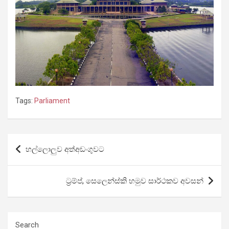
Tags:
Parliament
Post
හල්ලොලුව අත්අඩංගුවට
navigation
ට්‍රම්ප්, සෙලෙන්ස්කි හමුව සාර්ථකව අවසන්
Search