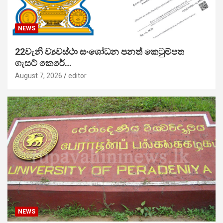
NEWS
22වැනි ව්‍යවස්ථා සංශෝධන පනත් කෙටුම්පත
ගැසට් කෙරේ…
August 7, 2026
editor
NEWS