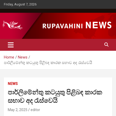
Skip
Friday, August 7, 2026
to
content
Rupavahini News
Home
News
පාර්ලිමේන්තු කටයුතු පිළිබඳ කාරක සභාව අද රැස්වෙයි
NEWS
පාර්ලිමේන්තු කටයුතු පිළිබඳ කාරක
සභාව අද රැස්වෙයි
May 2, 2025
editor