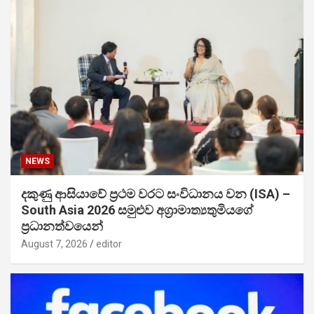
NEWS
දකුණු ආසියාවේ ප්‍රථම වරට සංවිධානය වන (ISA) –
South Asia 2026 සමුළුව අග්‍රාමාත්‍යතුමියගේ
ප්‍රධානත්වයෙන්
August 7, 2026
editor