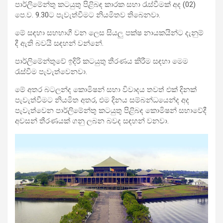
පාර්ලිමේන්තු කටයුතු පිළිබඳ කාරක සභා රැස්වීමක් අද (02)
පෙ.ව. 9.30ට පැවැත්වීමට නියමිතව තිබෙනවා.
මේ සඳහා සහභාගී වන ලෙස සියලු පක්ෂ නායකයින්ට දැනුම්
දී ඇති බවයි සඳහන් වන්නේ.
පාර්ලිමේන්තුවේ ඉදිරි කටයුතු තීරණය කිරීම සඳහා මෙම
රැස්වීම පැවැත්වෙනවා.
මේ අතර බටලන්ද කොමිෂන් සභා විවාදය තවත් එක් දිනක්
පැවැත්වීමට නියමිත අතර, එම දිනය සම්බන්ධයෙන්ද අද
පැවැත්වෙන පාර්ලිමේන්තු කටයුතු පිළිබඳ කොමිෂන් සභාවේදී
අවසන් තීරණයක් ගනු ලබන බවද සඳහන් වනවා.