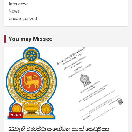
Interviews
News
Uncategorized
You may Missed
NEWS
22වැනි ව්‍යවස්ථා සංශෝධන පනත් කෙටුම්පත