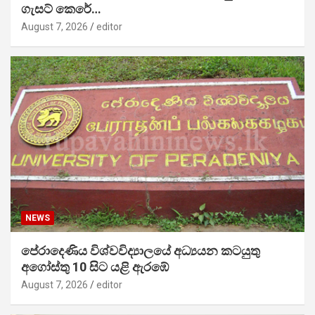
ගැසට් කෙරේ…
August 7, 2026
editor
NEWS
පේරාදෙණිය විශ්වවිද්‍යාලයේ අධ්‍යයන කටයුතු
අගෝස්තු 10 සිට යළි ඇරඹේ
August 7, 2026
editor