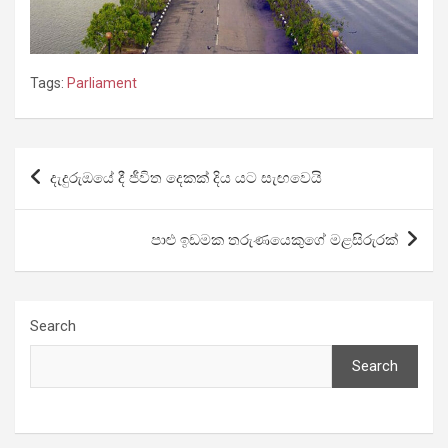
Tags:
Parliament
Post
දැදුරුඔයේ දී ජීවිත දෙකක් දිය යට සැඟවෙයි
navigation
පාළු ඉඩමක තරුණයෙකුගේ මළසිරුරක්
Search
Search