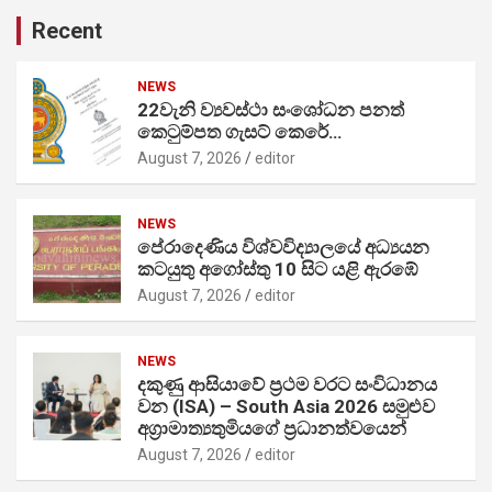
Recent
NEWS
22වැනි ව්‍යවස්ථා සංශෝධන පනත්
කෙටුම්පත ගැසට් කෙරේ…
August 7, 2026
editor
NEWS
පේරාදෙණිය විශ්වවිද්‍යාලයේ අධ්‍යයන
කටයුතු අගෝස්තු 10 සිට යළි ඇරඹේ
August 7, 2026
editor
NEWS
දකුණු ආසියාවේ ප්‍රථම වරට සංවිධානය
වන (ISA) – South Asia 2026 සමුළුව
අග්‍රාමාත්‍යතුමියගේ ප්‍රධානත්වයෙන්
August 7, 2026
editor