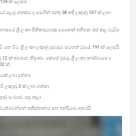
 134 ක් ලෙසයි.
 දිවියේ පළමු ශතකය ද සමගින් පන්දු 58 කදී ලකුණු 107 ක් ලබා
තිහාසයේ ශ්‍රී ලංකා පිතිකරුවෙකු මෙතෙක් ඉනිමක රැස් කළ වැඩිම
ී යන විට ශ්‍රී ලංකා ලකුණු පුවරුව සටහන් වූයේ, 191 ක් ලෙසයි.
12 ක් අවශ්‍යව තිබුණා. කෙසේ වුවද, ශ්‍රී ලංකා කණ්ඩායම ද
02 ක්.
යක් ලබා දුන්නා.
 දැවී ලකුණු 2 ක් ලබා ගත්තා.
ණු සංඛ්‍යාව පසු කළා.
ැවැත්වෙන්නේ පකිස්තානය සහ ඉන්දියාව අතරයි.