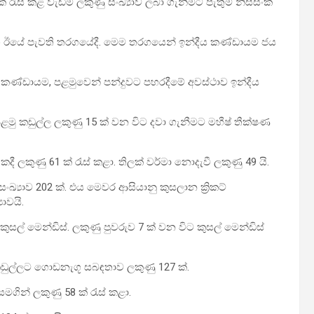
මක රැස් කළ වැඩිම ලකුණු සංඛ්‍යාව ලබා ගැනීමට පැතුම් නිස්සංක
සමග ඊයේ පැවති තරගයේදී. මෙම තරගයෙන් ඉන්දීය කණ්ඩායම ජය
ලංකා කණ්ඩායම, පළමුවෙන් පන්දුවට පහරදීමේ අවස්ථාව ඉන්දීය
පළමු කඩුල්ල ලකුණු 15 ක් වන විට දවා ගැනීමට මහීෂ් තීක්ෂණ
කදී ලකුණු 61 ක් රැස් කළා. තිලක් වර්මා නොදැවී ලකුණු 49 යි.
සංඛ්‍යාව 202 ක්. එය මෙවර ආසියානු කුසලාන ක්‍රිකට්
ාවයි.
කුසල් මෙන්ඩිස්. ලකුණු පුවරුව 7 ක් වන විට කුසල් මෙන්ඩිස්
 කඩුල්ලට ගොඩනැගූ සබඳතාව ලකුණු 127 ක්.
සමගින් ලකුණු 58 ක් රැස් කළා.