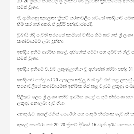
20-20 ක්‍රිකට් තරගවල ශ්‍රී ලංකාව වෙනුවෙන් ක්‍රීඩකයෙකු ඉනි
සමත් වුණා.
ඒ, ආසියානු කුසලාන ක්‍රිකට් තරගාවලිය යටතේ ඉන්දියාව 
හිමි කර ගත් අතර, ඒ සුපිරි පන්දුවා‍රයේදී.
ඩුබායි හිදී පැවති තරගයේ කාසියේ වාසිය හිමි කර ගත් ශ්‍රී 
කණ්ඩායමට ලබා දුන්නා.
ඉන්දීය ඉනිම ආරම්භ කළේ, අභිශේක් ශර්මා සහ ශුබ්මන් ගිල්. 
සමත් වුණා.
ඉන්දීය ඉනිමේ වැඩිම ලකුණුලාභියා වූ අභිෂේක් ශර්මා පන්දු 31 
ඉන්දියාව පන්දුවාර 20 ඇතුළත කඩුලු 5 ක් දැවී රැස් කළ ලකුණු 
තරගාවලියේ කණ්ඩායමක් ඉනිමක රැස් කළ වැඩිම ලකුණු සංඛ්‍ය
පිළිතුරු ලෙස ශ්‍රී ලංකා ඉනිම ආරම්භ කළේ පැතුම් නිස්සංක සහ 
ලකුණු නොලබා දැවී ගියා.
අනතුරුව, කුසල් ජනිත් පෙරේරා සහ පැතුම් නිස්සංක දෙවැනි
කුසල් පෙරේරා තම 20-20 ක්‍රිකට් දිවියේ 16 වැනි අර්ධ ශතකය 