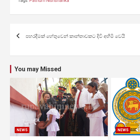
Tags:
Pathum Nishshanka
Post
පහරදීමක් හේතුවෙන් කාන්තාවකට දිවි අහිමි වෙයි
navigation
You may Missed
NEWS
NEWS