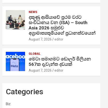
NEWS
දකුණු ආසියාවේ ප්‍රථම වරට
සංවිධානය වන (ISA) – South
Asia 2026 සමුළුව
අග්‍රාමාත්‍යතුමියගේ ප්‍රධානත්වයෙන්
August 7, 2026
editor
GLOBAL
මෙටා සමාගමට ඩොලර් මිලියන
567ක දැවැන්ත දඩයක්
August 7, 2026
editor
Categories
Biz