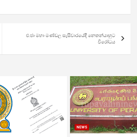
එ.ජා මහා මණ්ඩල සැසිවාරයේදී නෙතන්යාහුට
විරෝධය
NEWS