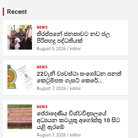
Recent
NEWS
තිරප්පනේ ජනතාවට නව ජල
පිරිපහදු පද්ධතියක්
August 9, 2026
editor
NEWS
22වැනි ව්‍යවස්ථා සංශෝධන පනත්
කෙටුම්පත ගැසට් කෙරේ…
August 7, 2026
editor
NEWS
පේරාදෙණිය විශ්වවිද්‍යාලයේ
අධ්‍යයන කටයුතු අගෝස්තු 10 සිට
යළි ඇරඹේ
August 7, 2026
editor