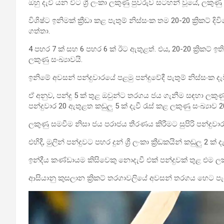
ඔහු දැවී යන විට ශ්‍රී ලංකා ලකුණු පුවරුව සටහන් වූයේ, ලකුණු
විශිෂ්ට ඉනිමක් ක්‍රීඩා කළ පැතුම් නිස්සංක තම 20-20 ක්‍රිකට්
ගත්තා.
4 පහර 7 ක් සහ 6 පහර 6 ක් ඊට ඇතුළත්. එය, 20-20 ක්‍රිකට් ඉ
ලකුණු සංඛ්‍යාවයි.
ඉනිමේ අවසන් පන්දුවාරයේ පළමු පන්දුවේදී පැතුම් නිස්සංක දැව
ඒ අනුව, පන්දු 5 ක් තුළ ඔවුන්ට තරගය ජය ගැනීම සඳහා ලකුණු 
පන්දුවාර 20 ඇතුළත කඩුලු 5 ක් දැවී රැස් කළ ලකුණු සංඛ්‍යාව 2
ලකුණු සමවීම නිසා ජය පරාජය තීරණය කිරීමට සුපිරි පන්දුවාර
එහිදී, මුලින් පන්දුවට පහර දුන් ශ්‍රී ලංකා ක්‍රීඩකයින් කඩුලු 2 ක්
ඉන්දීය කණ්ඩායම කිසිවෙකු නොදැවී එක් පන්දුවක් ‍තුළ එම ලකු
ආසියානු කුසලාන ක්‍රිකට් තරගාවලියේ අවසන් තරගය හෙට ප